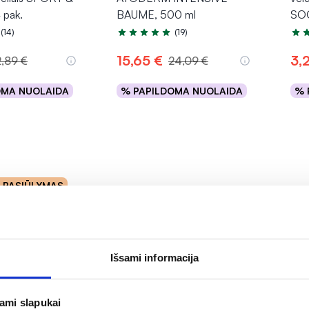
 pak.
BAUME, 500 ml
SOO
(14)
(19)
.9 iš 5
Įvertinimas 4.9 iš 5
Įver
15,65 €
3,
2,89 €
24,09 €
OMA NUOLAIDA
% PAPILDOMA NUOLAIDA
% 
epšelį
Į krepšelį
o PASIŪLYMAS
Išsami informacija
jami slapukai
-35%
-4