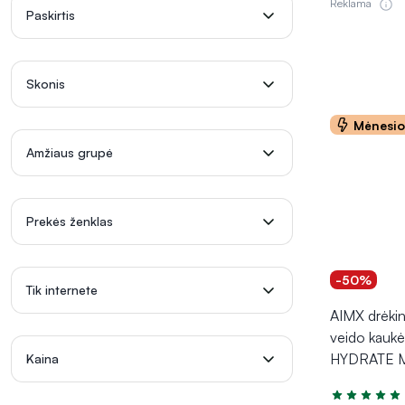
Reklama
Paskirtis
Skonis
Mėnesi
Amžiaus grupė
Prekės ženklas
-50%
Tik internete
AIMX drėkina
veido kaukė
HYDRATE ME
Kaina
Įvertinimas 5