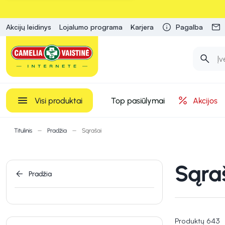
Akcijų leidinys
Lojalumo programa
Karjera
Pagalba
Visi produktai
Top pasiūlymai
Akcijos
Titulinis
Pradžia
Sąrašai
Sąra
Pradžia
Produktų 643