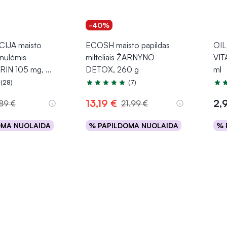
-40%
IJA maisto
ECOSH maisto papildas
OIL
anulėmis
milteliais ŽARNYNO
VIT
RIN 105 mg,
...
DETOX, 260 g
ml
(28)
(7)
.6 iš 5
Įvertinimas 4.7 iš 5
Įver
13,19 €
2,
,89 €
21,99 €
OMA NUOLAIDA
% PAPILDOMA NUOLAIDA
% 
epšelį
Į krepšelį