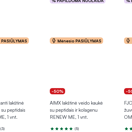
% PAPILDOMA NUOLAIDA
% 
Į krepšelį
o PASIŪLYMAS
Mėnesio PASIŪLYMAS
-50%
-5
nti lakštinė
AIMX lakštinė veido kaukė
FJO
 su peptidais
su peptidais ir kolagenu
žuv
, 1 vnt.
RENEW ME, 1 vnt.
OM
(3)
(5)
.0 iš 5
Įvertinimas 5.0 iš 5
Įver