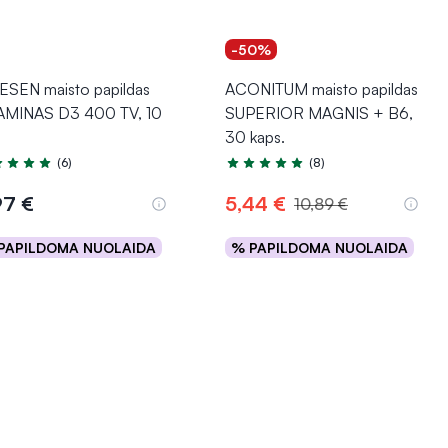
-50%
ESEN maisto papildas
ACONITUM maisto papildas
AMINAS D3 400 TV, 10
SUPERIOR MAGNIS + B6,
30 kaps.
(6)
(8)
tinimas 4.8 iš 5
Įvertinimas 5.0 iš 5
97 €
5,44 €
10,89 €
PAPILDOMA NUOLAIDA
% PAPILDOMA NUOLAIDA
Į krepšelį
Į krepšelį