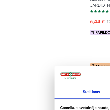
CARDIO, 14
Įvertinimas 4
6,44 €
1
% PAPILD
Į kr
Mėnesi
Sutikimas
Camelia.lt svetainėje naudo
-50%