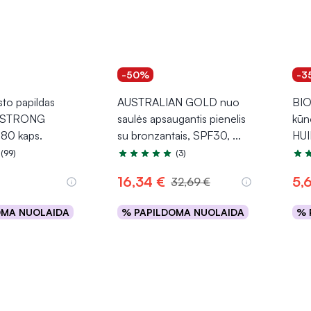
-50%
-3
to papildas
AUSTRALIAN GOLD nuo
BIO
i STRONG
saulės apsaugantis pienelis
kūn
80 kaps.
su bronzantais, SPF30,
...
HU
(99)
(3)
.9 iš 5
Įvertinimas 5.0 iš 5
Įver
16,34 €
5,
32,69 €
OMA NUOLAIDA
% PAPILDOMA NUOLAIDA
% 
epšelį
Į krepšelį