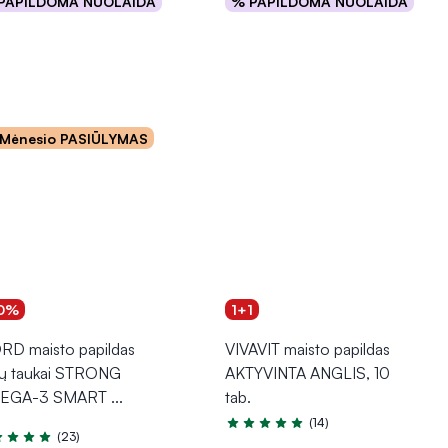
PAPILDOMA NUOLAIDA
% PAPILDOMA NUOLAIDA
Į krepšelį
Į krepšelį
Mėnesio PASIŪLYMAS
0%
1+1
RD maisto papildas
VIVAVIT maisto papildas
ų taukai STRONG
AKTYVINTA ANGLIS, 10
EGA-3 SMART
...
tab.
(14)
Įvertinimas 5.0 iš 5
(23)
tinimas 5.0 iš 5