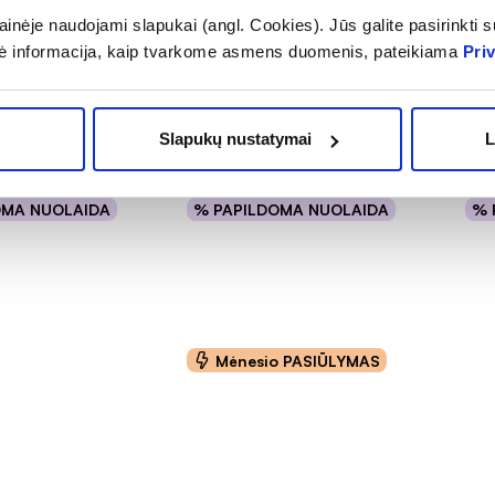
inėje naudojami slapukai (angl. Cookies). Jūs galite pasirinkti su
nė veido kaukė
BIODERMA kūno kremas
ECO
ė informacija, kaip tvarkome asmens duomenis, pateikiama
Pri
u C BRIGHTEN
ATODERM PP BAUME,
VIT
500 ml
90 
(2)
(5)
.0 iš 5
Įvertinimas 5.0 iš 5
Įver
Slapukų nustatymai
L
14,74 €
8,
,48 €
22,69 €
OMA NUOLAIDA
% PAPILDOMA NUOLAIDA
% 
epšelį
Į krepšelį
Mėnesio PASIŪLYMAS