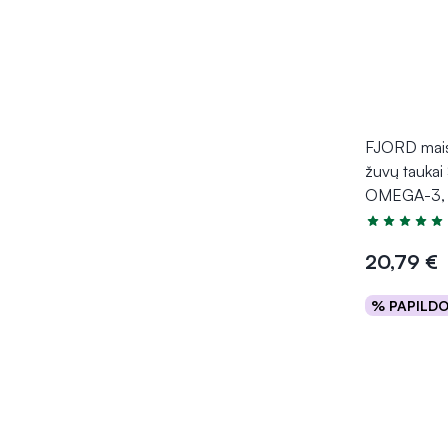
FJORD mais
žuvų tauka
OMEGA-3, 
Įvertinimas 4
20,79 €
% PAPILD
Į kr