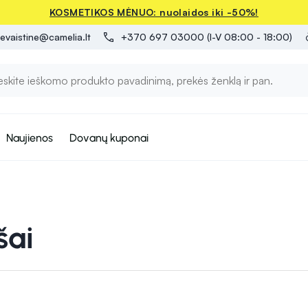
KOSMETIKOS MĖNUO: nuolaidos iki -50%!
evaistine@camelia.lt
+370 697 03000 (I-V 08:00 - 18:00)
Naujienos
Dovanų kuponai
šai