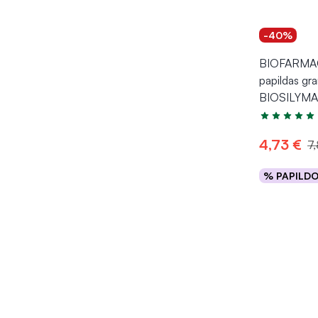
-40%
BIOFARMAC
papildas gr
BIOSILYMA
Įvertinimas 4
4,73 €
7
% PAPILD
Į kr