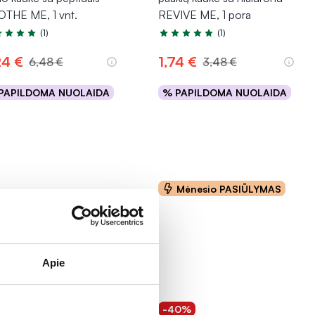
THE ME, 1 vnt.
REVIVE ME, 1 pora
(1)
(1)
tinimas 5.0 iš 5
Įvertinimas 5.0 iš 5
24 €
1,74 €
6,48 €
3,48 €
PAPILDOMA NUOLAIDA
% PAPILDOMA NUOLAIDA
Į krepšelį
Į krepšelį
Mėnesio PASIŪLYMAS
Apie
0% *
-40%