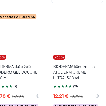
Mėnesio PASIŪLYMAS
0%
-35%
DERMA dušo želė
BIODERMA kūno kremas
ODERM GEL DOUCHE,
ATODERM CREME
0 ml
ULTRA, 500 ml
(9)
(21)
tinimas 4.8 iš 5
Įvertinimas 5.0 iš 5
,78 €
12,21 €
17,98 €
18,79 €