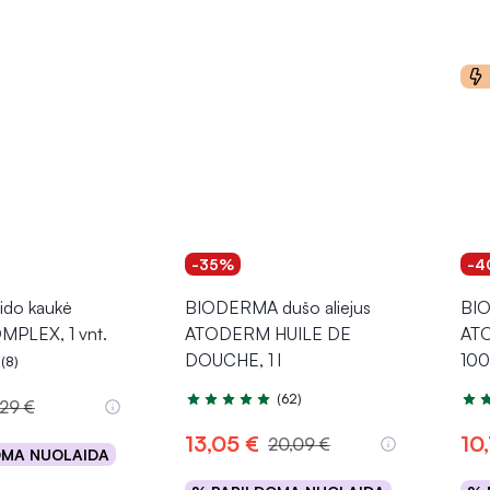
-35%
-4
do kaukė
BIODERMA dušo aliejus
BIO
PLEX, 1 vnt.
ATODERM HUILE DE
AT
DOUCHE, 1 l
100
(8)
.0 iš 5
(62)
,29 €
Įvertinimas 5.0 iš 5
Įver
13,05 €
10
20,09 €
OMA NUOLAIDA
epšelį