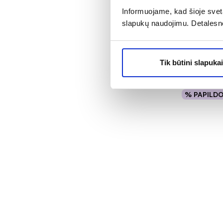
Informuojame, kad šioje sveta
AIMX lakšti
slapukų naudojimu. Detalesn
su vitamin
ME, 1 vnt.
Įvertinimas 5
Tik būtini slapukai
3,24 €
6
% PAPILD
Į kr