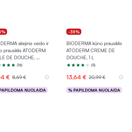
5%
-35%
DERMA aliejinis veido ir
BIODERMA kūno prausiklis
o prausiklis ATODERM
ATODERM CREME DE
ILE DE DOUCHE,
...
DOUCHE, 1 L
(16)
(5)
tinimas 4.9 iš 5
Įvertinimas 4.2 iš 5
64 €
13,64 €
8,69 €
20,99 €
PAPILDOMA NUOLAIDA
% PAPILDOMA NUOLAIDA
Į krepšelį
Į krepšelį