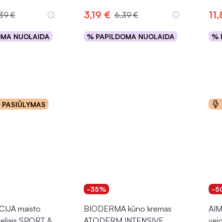
3,19 €
11
,39 €
6,39 €
OMA NUOLAIDA
% PAPILDOMA NUOLAIDA
% 
epšelį
Į krepšelį
o PASIŪLYMAS
-35%
-5
IJA maisto
BIODERMA kūno kremas
AIM
lteliais SPORT &
ATODERM INTENSIVE
vei