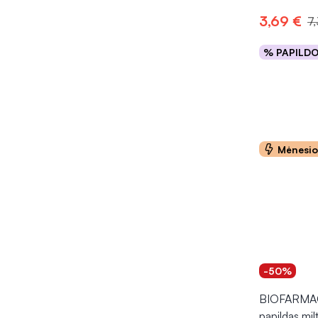
3,69 €
7
% PAPILD
Į kr
Mėnesi
-50%
BIOFARMAC
papildas mi