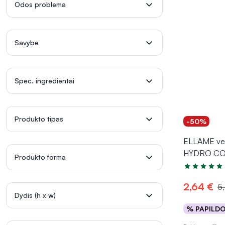
Odos problema
Savybė
Spec. ingredientai
Produkto tipas
-50%
ELLAME vei
HYDRO COM
Produkto forma
Įvertinimas 5
2,64 €
5
Dydis (h x w)
% PAPILD
Į kr