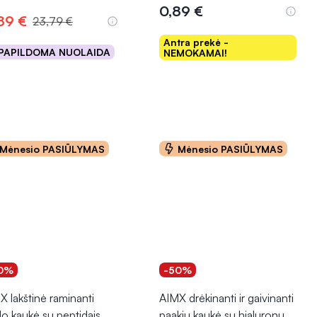
0,89 €
,89 €
23,79 €
Antra prekė -
PAPILDOMA NUOLAIDA
NEMOKAMAI!
Į krepšelį
Į krepšelį
Mėnesio PASIŪLYMAS
Mėnesio PASIŪLYMAS
0%
-50%
X lakštinė raminanti
AIMX drėkinanti ir gaivinanti
do kaukė su peptidais
paakių kaukė su hialuronu