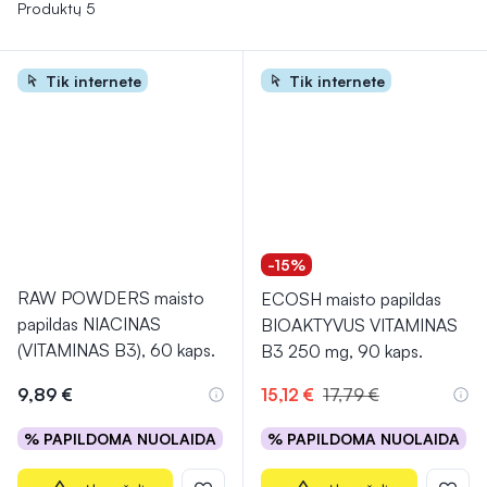
būklę, nervų sistemą ir virškinimo procesus, gali padėti
Produktų 5
sumažinti „blogojo“ cholesterolio (MTL) ir padidinti „gerojo“
cholesterolio (DTL) kiekį kraujyje, kas yra svarbu širdies ir
Tik internete
Tik internete
kraujagyslių sveikatai. Be to, jis turi antioksidacinių savybių,
kurios gali padėti apsaugoti ląsteles nuo žalingo laisvųjų
radikalų poveikio.
-15%
RAW POWDERS maisto
ECOSH maisto papildas
papildas NIACINAS
BIOAKTYVUS VITAMINAS
(VITAMINAS B3), 60 kaps.
B3 250 mg, 90 kaps.
9,89 €
15,12 €
17,79 €
% PAPILDOMA NUOLAIDA
% PAPILDOMA NUOLAIDA