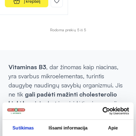
Į krepšelį
Rodoma prekių 5 iš 5
Vitaminas B3
, dar žinomas kaip niacinas,
yra svarbus mikroelementas, turintis
daugybę naudingų savybių organizmui. Jis
ne tik
gali padėti mažinti cholesterolio
kiekį kraujyje
, bet ir prisidėti prie energijos
gamybos, palaikyti nervų sistemos funkciją
bei yra svarbus odos sveikatai. Kadangi
Sutikimas
Išsami informacija
Apie
organizmas negali pagaminti vitamino B3