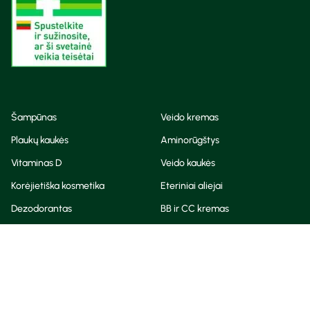
Šampūnas
Veido kremas
Plaukų kaukės
Aminorūgštys
Vitaminas D
Veido kaukės
Korėjietiška kosmetika
Eteriniai aliejai
Dezodorantas
BB ir CC kremas
Visos teisės saugomos
Privatumo taisyklės
Slapukų politika
© Camelia 2026