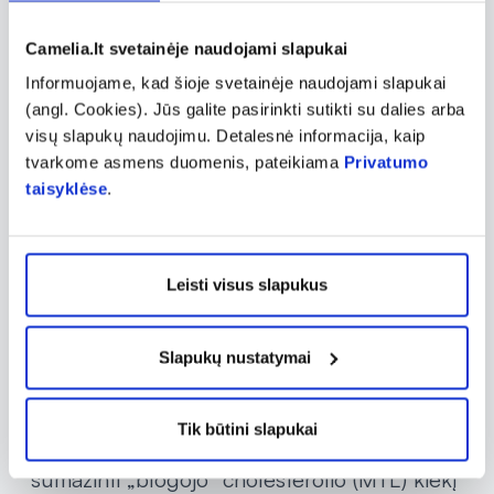
pats, svabru jo gauti iš maisto ar papildų.
Camelia.lt svetainėje naudojami slapukai
Geriausi vitamino B3 šaltiniai yra kalakutiena,
Informuojame, kad šioje svetainėje naudojami slapukai
avokadai, riešutai, žuvys, pilno grūdo
(angl. Cookies). Jūs galite pasirinkti sutikti su dalies arba
produktai ir kai kurie pieno produktai.
visų slapukų naudojimu. Detalesnė informacija, kaip
Reguliarus šių maisto produktų vartojimas
tvarkome asmens duomenis, pateikiama
Privatumo
taisyklėse
.
gali padėti išlaikyti pakankamą vitamino B3
lygį organizme.
Jei vitamino B3 gaunama nepakankamai,
Leisti visus slapukus
galima vartoti jo sudėtyje turinčius maisto
papildus. Vitaminas B3 yra svarbus
Slapukų nustatymai
organizmo energijos gamybai, odos būklės
palaikymui, nervų sistemos ir virškinimo
Tik būtini slapukai
funkcijų reguliavimui. Jis taip pat gali padėti
sumažinti „blogojo“ cholesterolio (MTL) kiekį