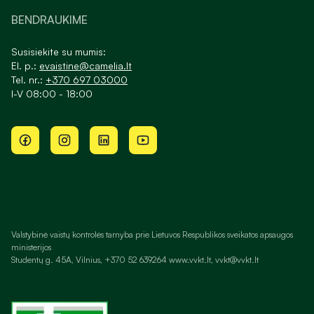
BENDRAUKIME
Susisiekite su mumis:
El. p.:
evaistine@camelia.lt
Tel. nr.:
+370 697 03000
I-V 08:00 - 18:00
Valstybinė vaistų kontrolės tarnyba prie Lietuvos Respublikos sveikatos apsaugos
ministerijos
Studentų g. 45A, Vilnius, +370 52 639264 www.vvkt.lt, vvkt@vvkt.lt