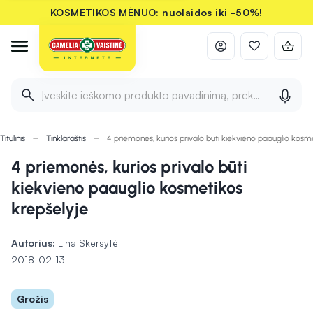
KOSMETIKOS MĖNUO: nuolaidos iki -50%!
Įveskite ieškomo produkto pavadinimą, prekės ženklą ir 
Titulinis
Tinklaraštis
4 priemonės, kurios privalo būti kiekvieno paauglio kosm
4 priemonės, kurios privalo būti
kiekvieno paauglio kosmetikos
krepšelyje
Autorius:
Lina Skersytė
2018-02-13
Grožis