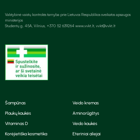
Valstybinė vaistų kontrolės tarnyba prie Lietuvos Respublikos sveikatos apsaugos
ministerijos
Studentų g. 45A, Vilnius, +370 52 639264 www.vvkt.lt, vvkt@vvkt.lt
Šampūnas
Veido kremas
Plaukų kaukės
Aminorūgštys
Vitaminas D
Veido kaukės
Korėjietiška kosmetika
Eteriniai aliejai