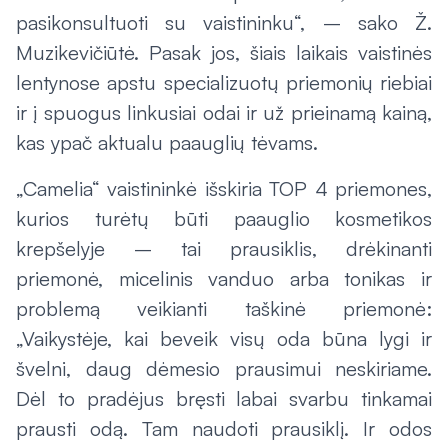
pasikonsultuoti su vaistininku“, – sako Ž.
Muzikevičiūtė. Pasak jos, šiais laikais vaistinės
lentynose apstu specializuotų priemonių riebiai
ir į spuogus linkusiai odai ir už prieinamą kainą,
kas ypač aktualu paauglių tėvams.
„Camelia“ vaistininkė išskiria TOP 4 priemones,
kurios turėtų būti paauglio kosmetikos
krepšelyje – tai prausiklis, drėkinanti
priemonė, micelinis vanduo arba tonikas ir
problemą veikianti taškinė priemonė:
„Vaikystėje, kai beveik visų oda būna lygi ir
švelni, daug dėmesio prausimui neskiriame.
Dėl to pradėjus bręsti labai svarbu tinkamai
prausti odą. Tam naudoti prausiklį. Ir odos