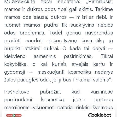
Muzikevičiūtė tikrai nepataria: „Pirmiausia,
mamos ir dukros odos tipai gali skirtis. Tarkime
mamos oda sausa, dukros – mišri ar riebi. Ir
tuomet mamos pudra tik suaktyvins riebios
odos problemas. Todėl geriau nusprendus
pradėti naudoti dekoratyvinę kosmetiką ją
nupirkti atskirai dukrai. O kada tai daryti –
kiekvieno asmeninis pasirinkimas. Tikrai
kokybiška, o kai kuriais atvejais kartu ir
gydomoji – maskuojanti kosmetika nedarys
žalos paauglės odai, jei ji bus tinkamai valoma“.
Pašnekovė pabrėžia, kad vaistinėse
parduodami kosmetiką jauno amžiaus
merginoms visuomet pataria rinktis švelnaus
atspalvio priemones, kurios neatrodys