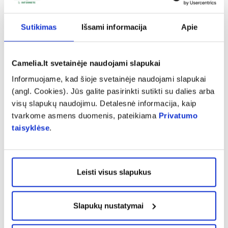
iššaukiančiai. O, be to, tik pradėjus naudotis
dekoratyvine kosmetika ir dar neturint daug
Sutikimas
Išsami informacija
Apie
įgūdžių lengviau atlikti subtilų makiažą.
Camelia.lt svetainėje naudojami slapukai
Stop prakaitui!
Informuojame, kad šioje svetainėje naudojami slapukai
Pradėjus bręsti jaunuoliai ima labiau prakaituoti
(angl. Cookies). Jūs galite pasirinkti sutikti su dalies arba
– tad čia reiktų dar atskiros kūno priežiūros
visų slapukų naudojimu. Detalesnė informacija, kaip
tvarkome asmens duomenis, pateikiama
Privatumo
priemonių labiausiai prakaituojančioms vietoms
taisyklėse
.
– pažastims ir pėdoms. Specialistė pataria
pirmąjį antiperspirantą rinktis kuo natūralesnį
– tai galėtų būti mineralinis akmenukas nuo
Leisti visus slapukus
prakaito. O prižiūrėti pėdas reikia pradėti ne tik
kruopščiai prausiant, išvalant nuo vandens
Slapukų nustatymai
tarpupirščius, tepant specialiu kremu ar pudra,
bet nemažiau svarbu pasirinkti tinkamą avalynę