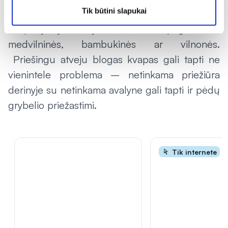
Tik būtini slapukai
ir kojines – batai turėtų būti odiniai,
kvėpuojantys, o kojinės natūralaus pagrindo –
medvilninės, bambukinės ar vilnonės.
Priešingu atveju blogas kvapas gali tapti ne
vienintele problema – netinkama priežiūra
derinyje su netinkama avalyne gali tapti ir pėdų
grybelio priežastimi.
Tik internete