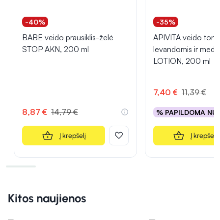
-40%
-35%
BABE veido prausiklis-želė
APIVITA veido toni
STOP AKN, 200 ml
levandomis ir med
LOTION, 200 ml
7,40 €
11,39 €
8,87 €
14,79 €
% PAPILDOMA NU
Į krepšelį
Į krepšelį
Kitos naujienos