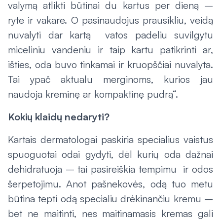
valymą atlikti būtinai du kartus per dieną –
ryte ir vakare. O pasinaudojus prausikliu, veidą
nuvalyti dar kartą vatos padeliu suvilgytu
miceliniu vandeniu ir taip kartu patikrinti ar,
išties, oda buvo tinkamai ir kruopščiai nuvalyta.
Tai ypač aktualu merginoms, kurios jau
naudoja kreminę ar kompaktinę pudrą“.
Kokių klaidų nedaryti?
Kartais dermatologai paskiria specialius vaistus
spuoguotai odai gydyti, dėl kurių oda dažnai
dehidratuoja – tai pasireiškia tempimu ir odos
šerpetojimu. Anot pašnekovės, odą tuo metu
būtina tepti odą specialiu drėkinančiu kremu –
bet ne maitinti, nes maitinamasis kremas gali