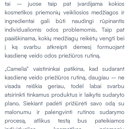
tai – juose taip pat įvardijama kokios
kosmetikos priemonių veikliosios medžiagos ir
ingredientai gali būti naudingi rūpinantis
individualiomis odos problemomis. Taip pat
paaiškinama, kokių medžiagų reikėtų vengti bei
į ką svarbu atkreipti dėmesį formuojant
kasdienę veido odos priežiūros rutiną.
„Camelia“ vaistininkai patikina, kad sudarant
kasdienę veido priežiūros rutiną, daugiau – ne
visada reiškia geriau, todėl labai svarbu
atsirinkti tinkamus produktus ir laikytis sudaryto
plano. Siekiant padėti prižiūrėti savo odą su
malonumu ir palengvinti rutinos sudarymo
procesą, atlikus testą bus pateikiamos