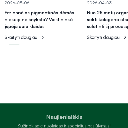
2026-05-06
2026-04-03
Erzinančios pigmentinės dėmės
Nuo 25 metų orga
niekaip neišnyksta? Vaistininkė
sekti kolageno ats
įspėja apie klaidas
sulėtinti šį proces
Skaityti daugiau
Skaityti daugiau
Naujienlaiškis
Sužinok apie nuolaidas ir specialius pasiūlymus!