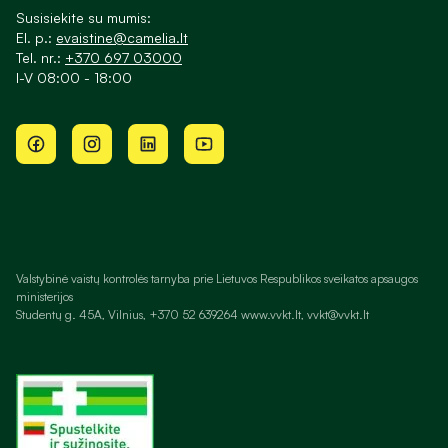
Susisiekite su mumis:
El. p.:
evaistine@camelia.lt
Tel. nr.:
+370 697 03000
I-V 08:00 - 18:00
Valstybinė vaistų kontrolės tarnyba prie Lietuvos Respublikos sveikatos apsaugos
ministerijos
Studentų g. 45A, Vilnius, +370 52 639264 www.vvkt.lt, vvkt@vvkt.lt