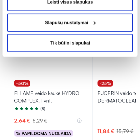
Leisti visus slapukus
Slapukų nustatymai
Tik būtini slapukai
-50%
-25%
ELLAME veido kaukė HYDRO
EUCERIN veido ton
COMPLEX, 1 vnt.
DERMATOCLEAN, 
(8)
Įvertinimas 5.0 iš 5
2,64 €
5,29 €
11,84 €
15,79 €
% PAPILDOMA NUOLAIDA