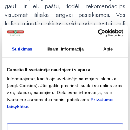
gauti ir el. paštu, todėl rekomendacijos
visuomet išlieka lengvai pasiekiamos. Vos
kelios minutės, skirtos veido odos testui, gali
padėti geriau pažinti savo odą, suprasti jos
poreikius ir susikurti būtent Jums pritaikytą
priežiūros rutiną.
Sutikimas
Išsami informacija
Apie
Atlikti veido odos testą galite
.
čia
Camelia.lt svetainėje naudojami slapukai
***
Informuojame, kad šioje svetainėje naudojami slapukai
(angl. Cookies). Jūs galite pasirinkti sutikti su dalies arba
Pastaba. Veido odos testas yra informacinio
visų slapukų naudojimu. Detalesnė informacija, kaip
pobūdžio ir parengtas remiantis Jūsų pateiktais
tvarkome asmens duomenis, pateikiama
Privatumo
atsakymais. Jis nepakeičia gydytojo
taisyklėse
.
dermatologo ar kito sveikatos priežiūros
specialisto konsultacijos.