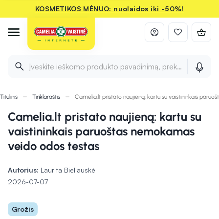
KOSMETIKOS MĖNUO: nuolaidos iki -50%!
Įveskite ieškomo produkto pavadinimą, prekės ženklą ir 
Titulinis
Tinklaraštis
Camelia.lt pristato naujieną: kartu su vaistininkais par
Camelia.lt pristato naujieną: kartu su
vaistininkais paruoštas nemokamas
veido odos testas
Autorius:
Laurita Bieliauskė
2026-07-07
Grožis