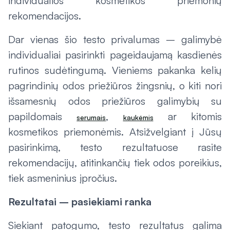
individualios kosmetikos priemonių
rekomendacijos.
Dar vienas šio testo privalumas – galimybė
individualiai pasirinkti pageidaujamą kasdienės
rutinos sudėtingumą. Vieniems pakanka kelių
pagrindinių odos priežiūros žingsnių, o kiti nori
išsamesnių odos priežiūros galimybių su
papildomais
,
ar kitomis
serumais
kaukėmis
kosmetikos priemonėmis. Atsižvelgiant į Jūsų
pasirinkimą, testo rezultatuose rasite
rekomendacijų, atitinkančių tiek odos poreikius,
tiek asmeninius įpročius.
Rezultatai – pasiekiami ranka
Siekiant patogumo, testo rezultatus galima