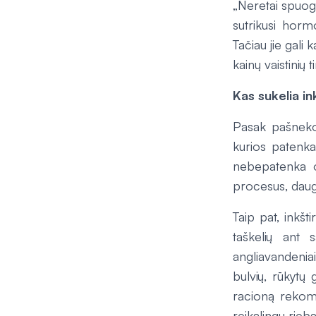
„Neretai spuoga
sutrikusi hormo
Tačiau jie gali
kainų vaistinių 
Kas sukelia in
Pasak pašnekov
kurios patenka
nebepatenka o
procesus, daug
Taip pat, inkšt
taškelių
ant sa
angliavandeniai
bulvių, rūkytų 
racioną rekome
reikalingų rieba