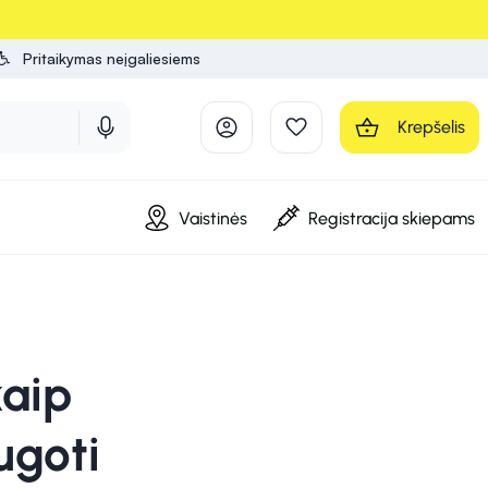
Pritaikymas neįgaliesiems
Krepšelis
Vaistinės
Registracija skiepams
kaip
ugoti