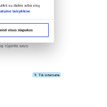
tikti su dalies arba visų
vatumo taisyklėse
.
terys. „Camelia“
erys.
eisti visus slapukus
ui dažnas vyras
ų priežiūra ir
nkę rūpintis savo
Tik internete