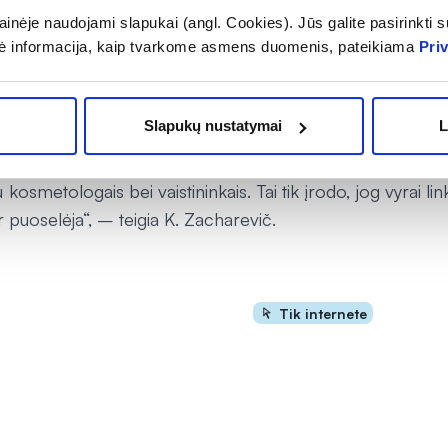
 veido oda
inėje naudojami slapukai (angl. Cookies). Jūs galite pasirinkti su
ė informacija, kaip tvarkome asmens duomenis, pateikiama
Pri
tebi, jog nereikėtų manyti, kad veido oda rūpinasi tik mo
ina, kad vyrai prižiūri savo veido odą ne ką rečiau negu mot
Slapukų nustatymai
L
g vyrai labai rūpinasi savo veido oda. Atėjus pavasari
usias priemones nuo spuogelių bei inkštirų, domisi j
 kosmetologais bei vaistininkais. Tai tik įrodo, jog vyrai li
 ir puoselėja“, – teigia K. Zacharevič.
Tik internete