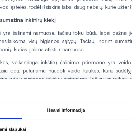
os ląstelės, todėl išsiskiria labai daug riebalų, kurie užter
sumažina inkštirų kiekį
ai yra šalinami namuose, tačiau tokiu būdu labai dažnai ji
nesilaikoma visų higienos sąlygų. Tačiau, norint sumažint
monių, kurias galima atlikti ir namuose.
nkės, veiksminga inkštirų šalinimo priemonė yra veido
nkusią odą, patariama naudoti veido kaukes, kurių sudėtyj
ina odą ir sustabdo inkštirų atsiradimą. Tačiau jas reikėtų n
bėti ar veido oda nuo kaukės per daug nedžiūna ir n
ėti, jog prieš darantis kaukę, reikėtų veidą pagarinti.
Išsami informacija
 ir kaukė galės labiau įsiskverbti bei efektyviau veikt
tina patepti drėkinamuoju kremu“, – pataria K. Zacharevi
jami slapukai