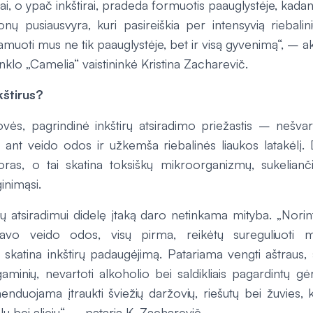
i, o ypač inkštirai, pradeda formuotis paauglystėje, kada
nų pusiausvyra, kuri pasireiškia per intensyvią riebalini
 kamuoti mus ne tik paauglystėje, bet ir visą gyvenimą“, –
tinklo „Camelia“ vaistininkė Kristina Zacharevič.
kštirus?
ės, pagrindinė inkštirų atsiradimo priežastis – nešvar
 ant veido odos ir užkemša riebalinės liaukos latakėlį. D
ras, o tai skatina toksiškų mikroorganizmų, sukelianči
inimąsi.
irų atsiradimui didelę įtaką daro netinkama mityba. „Norin
vo veido odos, visų pirma, reikėtų sureguliuoti mi
 skatina inkštirų padaugėjimą. Patariama vengti aštraus,
gaminių, nevartoti alkoholio bei saldikliais pagardintų g
nduojama įtraukti šviežių daržovių, riešutų bei žuvies, k
lų bei aliejų“, – pataria K. Zacharevič.