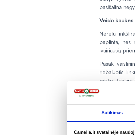
pasišalina negyv
Veido kaukės 
Neretai inkštir
paplinta, nes 
įvairiausių prie
Pasak vaistini
riebaluotis li
molio. Jos saus
ir nuolat ste
vandens.
„Svarbu pasteb
Sutikimas
atvertos poros
kaukės, odą bū
Camelia.lt svetainėje naudo