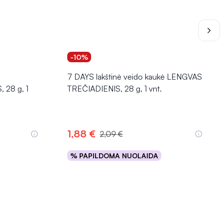
-10%
ė
7 DAYS lakštinė veido kaukė LENGVAS
 28 g, 1
TREČIADIENIS, 28 g, 1 vnt.
1,88 €
2,09 €
% PAPILDOMA NUOLAIDA
Į krepšelį