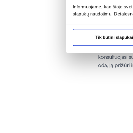
Vyrai rūpinasi
Informuojame, kad šioje sveta
slapukų naudojimu. Detalesn
Vaistininkė pas
vaistininkė tik
Tik būtini slapukai
„Pastebime, jo
perka įvairia
konsultuojasi su
oda, ją prižiūri