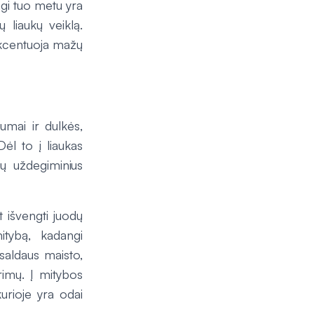
ngi tuo metu yra
ų liaukų veiklą.
 akcentuoja mažų
umai ir dulkės,
ėl to į liaukas
ų uždegiminius
t išvengti
juodų
tybą, kadangi
 saldaus maisto,
ėrimų. Į mitybos
urioje yra odai