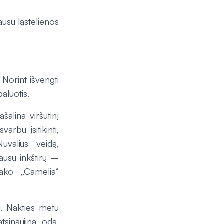
ausu ląstelienos
 Norint išvengti
baluotis.
šalina viršutinį
arbu įsitikinti,
uvalius veidą,
ausu inkštirų –
sako „Camelia“
te. Nakties metu
sinaujina oda,