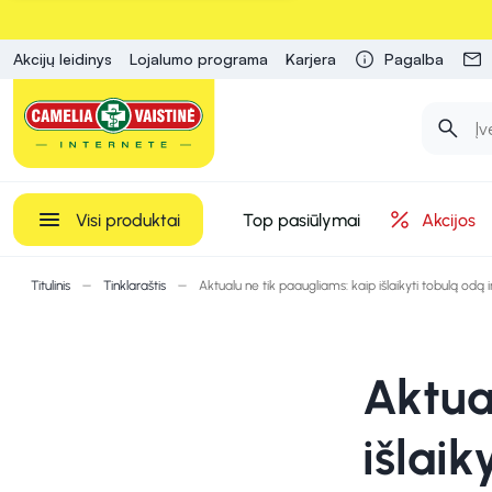
Akcijų leidinys
Lojalumo programa
Karjera
Pagalba
Visi produktai
Top pasiūlymai
Akcijos
Titulinis
Tinklaraštis
Aktualu ne tik paaugliams: kaip išlaikyti tobulą odą i
Aktua
išlaik