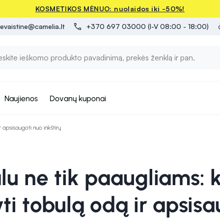
KOSMETIKOS MĖNUO: nuolaidos iki -50%!
evaistine@camelia.lt
+370 697 03000 (I-V 08:00 - 18:00)
Naujienos
Dovanų kuponai
r apsisaugoti nuo inkštirų
lu ne tik paaugliams: 
yti tobulą odą ir apsisa