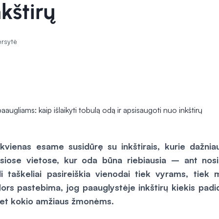
kštirų
ersytė
iekvienas esame susidūrę su inkštirais, kurie dažniau
usiose vietose, kur oda būna riebiausia – ant nosi
i taškeliai
pasireiškia vienodai tiek vyrams, tiek 
ors pastebima, jog paauglystėje inkštirų kiekis padidė
i bet kokio amžiaus žmonėms.