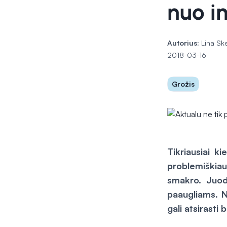
nuo in
Autorius:
Lina Sk
2018-03-16
Grožis
Tikriausiai k
problemiškia
smakro.
Juod
paaugliams. N
gali atsirast