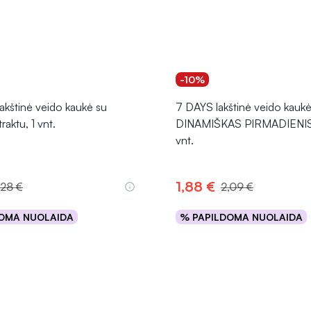
-10%
kštinė veido kaukė su
7 DAYS lakštinė veido kauk
aktu, 1 vnt.
DINAMIŠKAS PIRMADIENIS,
vnt.
1,88 €
,28 €
2,09 €
OMA NUOLAIDA
% PAPILDOMA NUOLAIDA
Į krepšelį
Į krepšelį