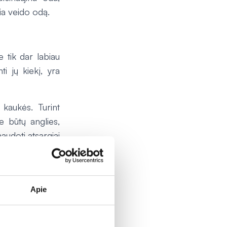
šia veido odą.
e tik dar labiau
i jų kiekį, yra
 kaukės. Turint
e būtų anglies,
audoti atsargiai
epraranda daug
 Tokiu būdu bus
Apie
i. Tuo tarpu po
č.