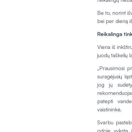
Be to, norint i
bei per dieną i
Reikalinga tin
Viena iš inkšti
juodų taškelių
la
„Prausimosi pri
suragėjusių ląs
jog jų sudėty
rekomenduojama
patepti vande
vaistininkė.
Svarbu pastebėt
odoje vyksta 