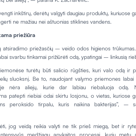
švengti inkštirų, derėtų valgyti daugiau produktų, kuriuose g
šgerti ne mažiau nei aštuonias stiklines vandens.
kama priežiūra
rų atsiradimo priežasčių – veido odos higienos trūkumas.
bai svarbu tinkamai prižiūrėti odą, ypatingai – linkusią rie
emonėse turėtų būti salicio rūgšties, kuri valo odą ir pa
telių sluoksnį. Be to, naudojant valymo priemones labai sv
je nėra aliejų, kurie dar labiau riebaluoja odą. N
 patepti riebiai odai skirtu losjonu, o vietas, kuriose g
ns peroksido tirpalu, kuris naikina bakterijas“, – 
i, jog veidą reikia valyti ne tik prieš miegą, bet ir ry
intensyvūs medžiagų apykaitos procesai, kurių metu at