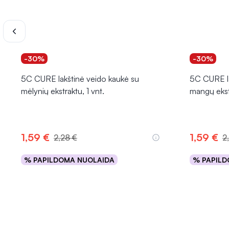
-30%
-30%
5C CURE lakštinė veido kaukė su
5C CURE la
mėlynių ekstraktu, 1 vnt.
mangų ekstr
1,59 €
1,59 €
2,28 €
2
% PAPILDOMA NUOLAIDA
% PAPILD
Į krepšelį