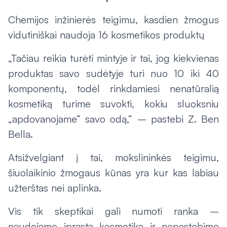
Chemijos inžinierės teigimu, kasdien žmogus
vidutiniškai naudoja 16 kosmetikos produktų
„Tačiau reikia turėti mintyje ir tai, jog kiekvienas
produktas savo sudėtyje turi nuo 10 iki 40
komponentų, todėl rinkdamiesi nenatūralią
kosmetiką turime suvokti, kokiu sluoksniu
„apdovanojame“ savo odą,“ – pastebi Z. Ben
Bella.
Atsižvelgiant į tai, mokslininkės teigimu,
šiuolaikinio žmogaus kūnas yra kur kas labiau
užterštas nei aplinka.
Vis tik skeptikai gali numoti ranka –
naudojame įprastą kosmetiką ir nepastebime