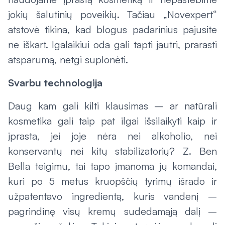
jokių šalutinių poveikių. Tačiau „Novexpert“
atstovė tikina, kad blogus padarinius pajusite
ne iškart. Igalaikiui oda gali tapti jautri, prarasti
atsparumą, netgi suplonėti.
Svarbu technologija
Daug kam gali kilti klausimas – ar natūrali
kosmetika gali taip pat ilgai išsilaikyti kaip ir
įprasta, jei joje nėra nei alkoholio, nei
konservantų nei kitų stabilizatorių? Z. Ben
Bella teigimu, tai tapo įmanoma jų komandai,
kuri po 5 metus kruopščių tyrimų išrado ir
užpatentavo ingredientą, kuris vandenį –
pagrindinę visų kremų sudedamąją dalį –