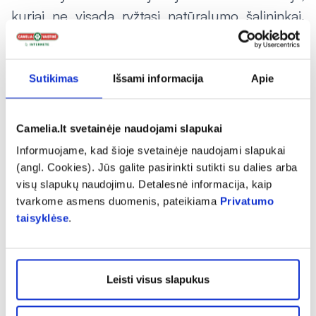
kuriai ne visada ryžtasi natūralumo šalininkai.
Mokslininkė tikina, jog jose nemato nieko
blogo, tačiau piktnaudžiauti nederėtų. Vis tik
tikėtis iš natūralaus produkto to paties kaip ir iš
Sutikimas
Išsami informacija
Apie
injekcijų – naivu. Pavyzdžiui, hialurono
injekcijose molekulės stambesnės, todėl
Camelia.lt svetainėje naudojami slapukai
poveikis akivaizdesnis. Čia kiekvienas žmogus
Informuojame, kad šioje svetainėje naudojami slapukai
turėtų priimti sprendimą, kas jam yra svarbiau.
(angl. Cookies). Jūs galite pasirinkti sutikti su dalies arba
Be to injekcijų šalininkės turėtų žinoti, kad
visų slapukų naudojimu. Detalesnė informacija, kaip
tvarkome asmens duomenis, pateikiama
Privatumo
serumas su hialurono rūgštimi kuo puikiausiai
taisyklėse
.
papildo ir prailgina injekcijų suteiktą rezultatą.
Leisti visus slapukus
Tik internete
Tik internete
DOVANA
DOVANA