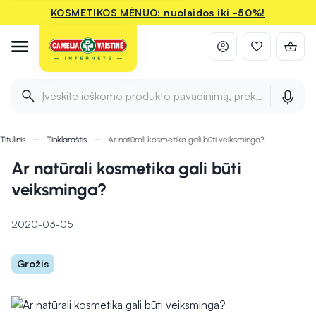
KOSMETIKOS MĖNUO: nuolaidos iki -50%!
Įveskite ieškomo produkto pavadinimą, prekės ženklą ir 
Titulinis
Tinklaraštis
Ar natūrali kosmetika gali būti veiksminga?
Ar natūrali kosmetika gali būti
veiksminga?
2020-03-05
Grožis