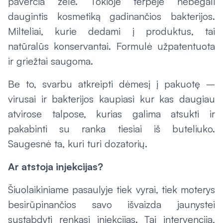
paverčia želė. Tokioje terpėje nebegali
daugintis kosmetiką gadinančios bakterijos.
Milteliai, kurie dedami į produktus, tai
natūralūs konservantai. Formulė užpatentuota
ir griežtai saugoma.
Be to, svarbu atkreipti dėmesį į pakuotę –
virusai ir bakterijos kaupiasi kur kas daugiau
atvirose talpose, kurias galima atsukti ir
pakabinti su ranka tiesiai iš buteliuko.
Saugesnė ta, kuri turi dozatorių.
Ar atstoja injekcijas?
Šiuolaikiniame pasaulyje tiek vyrai, tiek moterys
besirūpinančios savo išvaizda jaunystei
sustabdyti renkasi injekcijas. Tai intervencija,