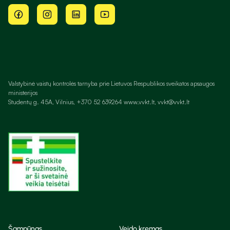
Valstybinė vaistų kontrolės tarnyba prie Lietuvos Respublikos sveikatos apsaugos
ministerijos
Studentų g. 45A, Vilnius, +370 52 639264 www.vvkt.lt, vvkt@vvkt.lt
Šampūnas
Veido kremas