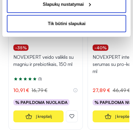
Slapukų nustatymai
Tik būtini slapukai
-35%
-40%
NOVEXPERT veido valiklis su
NOVEXPERT intens
magniu ir prebiotikais, 150 ml
serumas su pro-ko
ml
(1)
Įvertinimas 5.0 iš 5
10,91 €
16,79 €
27,89 €
46,49 €
% PAPILDOMA NUOLAIDA
% PAPILDOMA NU
Į krepšelį
Į krepšelį