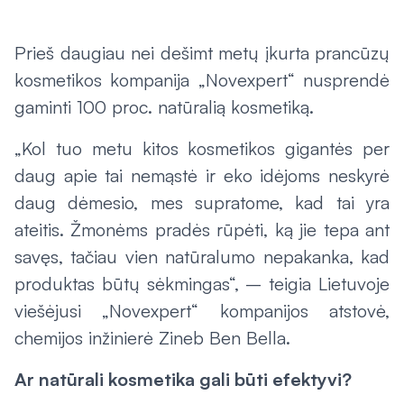
Prieš daugiau nei dešimt metų įkurta prancūzų
kosmetikos kompanija „Novexpert“ nusprendė
gaminti 100 proc. natūralią kosmetiką.
„Kol tuo metu kitos kosmetikos gigantės per
daug apie tai nemąstė ir eko idėjoms neskyrė
daug dėmesio, mes supratome, kad tai yra
ateitis. Žmonėms pradės rūpėti, ką jie tepa ant
savęs, tačiau vien natūralumo nepakanka, kad
produktas būtų sėkmingas“, – teigia Lietuvoje
viešėjusi „Novexpert“ kompanijos atstovė,
chemijos inžinierė Zineb Ben Bella.
Ar natūrali kosmetika gali būti efektyvi?