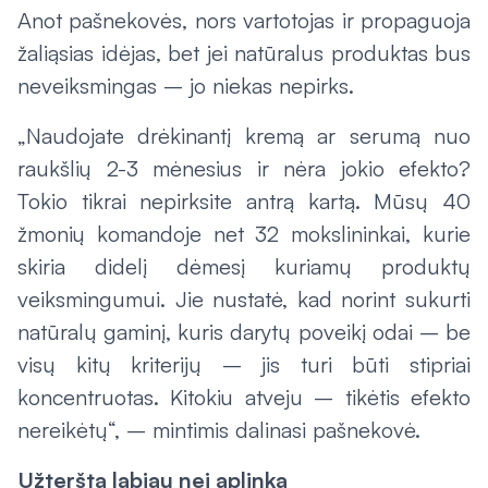
Anot pašnekovės, nors vartotojas ir propaguoja
žaliąsias idėjas, bet jei natūralus produktas bus
neveiksmingas – jo niekas nepirks.
„Naudojate drėkinantį kremą ar serumą nuo
raukšlių 2-3 mėnesius ir nėra jokio efekto?
Tokio tikrai nepirksite antrą kartą. Mūsų 40
žmonių komandoje net 32 mokslininkai, kurie
skiria didelį dėmesį kuriamų produktų
veiksmingumui. Jie nustatė, kad norint sukurti
natūralų gaminį, kuris darytų poveikį odai – be
visų kitų kriterijų – jis turi būti stipriai
koncentruotas. Kitokiu atveju – tikėtis efekto
nereikėtų“, – mintimis dalinasi pašnekovė.
Užteršta labiau nei aplinka