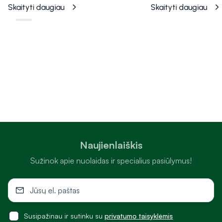
Skaityti daugiau
Skaityti daugiau
Naujienlaiškis
Sužinok apie nuolaidas ir specialius pasiūlymus!
Susipažinau ir sutinku su
privatumo taisyklėmis