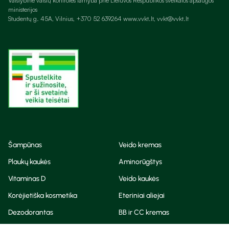
Valstybinė vaistų kontrolės tarnyba prie Lietuvos Respublikos sveikatos apsaugos
ministerijos
Studentų g. 45A, Vilnius, +370 52 639264 www.vvkt.lt, vvkt@vvkt.lt
Šampūnas
Veido kremas
Plaukų kaukės
Aminorūgštys
Vitaminas D
Veido kaukės
Korėjietiška kosmetika
Eteriniai aliejai
Dezodorantas
BB ir CC kremas