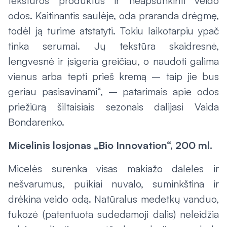
tekstūros produktus ir neapsunkinti veido
odos. Kaitinantis saulėje, oda praranda drėgmę,
todėl ją turime atstatyti. Tokiu laikotarpiu ypač
tinka serumai. Jų tekstūra skaidresnė,
lengvesnė ir įsigeria greičiau, o naudoti galima
vienus arba tepti prieš kremą – taip jie bus
geriau pasisavinami“, – patarimais apie odos
priežiūrą šiltaisiais sezonais dalijasi Vaida
Bondarenko.
Micelinis losjonas „Bio Innovation“, 200 ml.
Micelės surenka visas makiažo daleles ir
nešvarumus, puikiai nuvalo, suminkština ir
drėkina veido odą. Natūralus medetkų vanduo,
fukozė (patentuota sudedamoji dalis) neleidžia