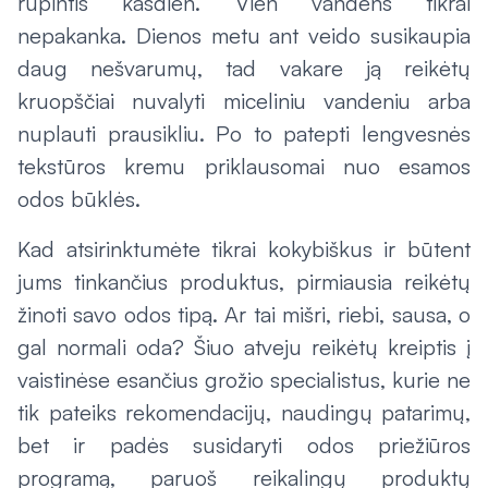
rūpintis kasdien. Vien vandens tikrai
nepakanka. Dienos metu ant veido susikaupia
daug nešvarumų, tad vakare ją reikėtų
kruopščiai nuvalyti miceliniu vandeniu arba
nuplauti prausikliu. Po to patepti lengvesnės
tekstūros kremu priklausomai nuo esamos
odos būklės.
Kad atsirinktumėte tikrai kokybiškus ir būtent
jums tinkančius produktus, pirmiausia reikėtų
žinoti savo odos tipą. Ar tai mišri, riebi, sausa, o
gal normali oda? Šiuo atveju reikėtų kreiptis į
vaistinėse esančius grožio specialistus, kurie ne
tik pateiks rekomendacijų, naudingų patarimų,
bet ir padės susidaryti odos priežiūros
programą, paruoš reikalingų produktų