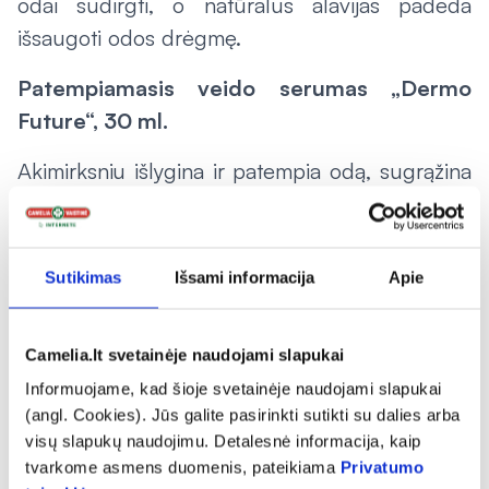
odai sudirgti, o natūralus alavijas padeda
išsaugoti odos drėgmę.
Patempiamasis veido serumas „Dermo
Future“, 30 ml.
Akimirksniu išlygina ir patempia odą, sugrąžina
elastingumą ir spindesį, šalina nuovargio
požymius. Hialurono rūgštis užtikrina odos
drėkinimą. Puikiai tinka kaip makiažo pagrindas.
Sutikimas
Išsami informacija
Apie
Skaistinantis makiažo pagrindas „Ingrid
Ideal Lumi Nude“ su hialurono rūgštimi, SPF
Camelia.lt svetainėje naudojami slapukai
10, 30 ml
Informuojame, kad šioje svetainėje naudojami slapukai
(angl. Cookies). Jūs galite pasirinkti sutikti su dalies arba
Sudėtyje esanti hialurono rūgštis intensyviai
visų slapukų naudojimu. Detalesnė informacija, kaip
drėkina epidermį ir gerina jo elastingumą.
tvarkome asmens duomenis, pateikiama
Privatumo