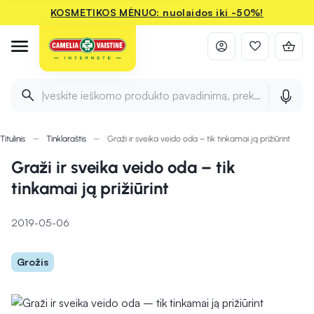
KOSMETIKOS MĖNUO: nuolaidos iki -50%!
Įveskite ieškomo produkto pavadinimą, prekės ženklą ir 
Titulinis
Tinklaraštis
Graži ir sveika veido oda – tik tinkamai ją prižiūrint
Graži ir sveika veido oda – tik
tinkamai ją prižiūrint
2019-05-06
Grožis