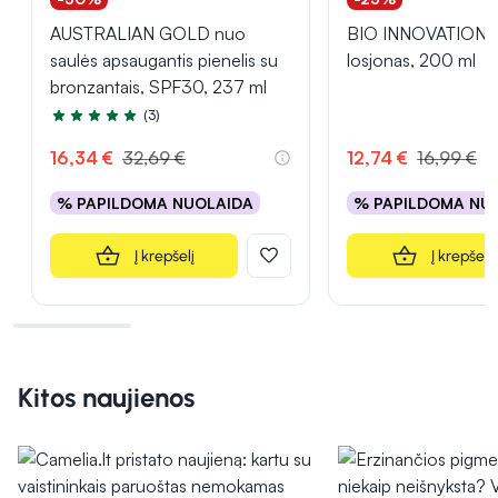
AUSTRALIAN GOLD nuo
BIO INNOVATION mi
saulės apsaugantis pienelis su
losjonas, 200 ml
bronzantais, SPF30, 237 ml
(3)
Įvertinimas 5.0 iš 5
16,34 €
32,69 €
12,74 €
16,99 €
% PAPILDOMA NUOLAIDA
% PAPILDOMA NU
Į krepšelį
Į krepšelį
Kitos naujienos