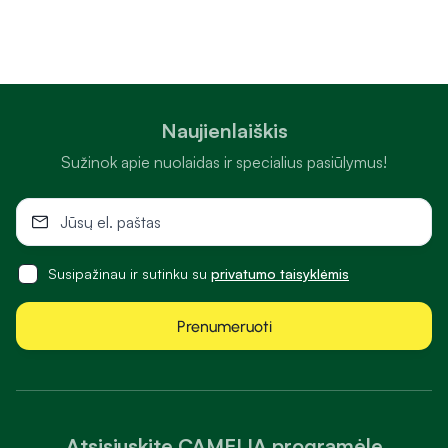
Naujienlaiškis
Sužinok apie nuolaidas ir specialius pasiūlymus!
Susipažinau ir sutinku su
privatumo taisyklėmis
Prenumeruoti
Atsisiųskite CAMELIA programėlę