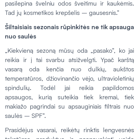
pasilepina švelniu odos šveitimu ir kaukėmis.
Tad jų kosmetikos krepšelis – gausesnis.“
Šiltaisiais sezonais rūpinkitės ne tik apsauga
nuo saulės
„Kiekvieną sezoną mūsų oda „pasako“, ko jai
reikia ir į tai svarbu atsižvelgti. Ypač karštą
vasarą oda kenčia nuo dulkių, aukštos
temperatūros, džiovinančio vėjo, ultravioletinių
spindulių. Todėl jai reikia papildomos
apsaugos, kurią suteikia tiek kremai, tiek
makiažo pagrindai su apsauginiais filtrais nuo
saulės – SPF“.
Prasidėjus vasarai, reikėtų rinktis lengvesnės