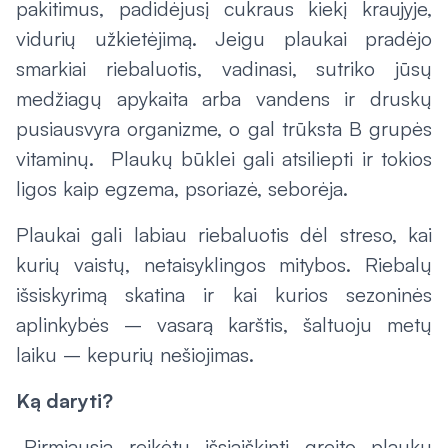
pakitimus, padidėjusį cukraus kiekį kraujyje,
vidurių užkietėjimą. Jeigu plaukai pradėjo
smarkiai riebaluotis, vadinasi, sutriko jūsų
medžiagų apykaita arba vandens ir druskų
pusiausvyra organizme, o gal trūksta B grupės
vitaminų. Plaukų būklei gali atsiliepti ir tokios
ligos kaip egzema, psoriazė, seborėja.
Plaukai gali labiau riebaluotis dėl streso, kai
kurių vaistų, netaisyklingos mitybos. Riebalų
išsiskyrimą skatina ir kai kurios sezoninės
aplinkybės – vasarą karštis, šaltuoju metų
laiku – kepurių nešiojimas.
Ką daryti?
„Pirmiausia reikėtų išsiaiškinti greito plaukų