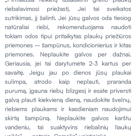
riebalavimosi priežastį. Jei tai sveikatos
sutrikimas, jį šalinti. Jei jūsų galvos oda tiesiog
natūraliai riebi, rekomenduojama naudoti
tokiam odos tipui pritaikytas plaukų priežiūros
priemones – šampūnus, kondicionierius ir kitas
priemones. Neplaukite galvos per dažnai.
Geriausia, jei tai darytumėte 2-3 kartus per
savaitę. Jeigu jau po dienos jūsų plaukai
sulimpa, atrodo kaip neplauti, praranda
purumą, įgauna riebų blizgesį ir esate priversti
galvą plauti kiekvieną dieną, naudokite švelnų,
riebiems plaukams ir kasdieniam naudojimui
skirtą šampūną. Neplaukite galvos karštu
vandeniu, tai suaktyvins riebalinių liaukų