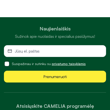
Naujienlaiškis
Sužinok apie nuolaidas ir specialius pasiūlymus!
Susipažinau ir sutinku su
privatumo taisyklėmis
Prenumeruoti
Atsisiųskite CAMELIA programėlę