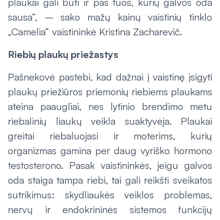
plaukai gali būti ir pas tuos, kurių galvos oda
sausa“, – sako mažų kainų vaistinių tinklo
„Camelia“ vaistininkė Kristina Zacharevič.
Riebių plaukų priežastys
Pašnekovė pastebi, kad dažnai į vaistinę įsigyti
plaukų priežiūros priemonių riebiems plaukams
ateina paaugliai, nes lytinio brendimo metu
riebalinių liaukų veikla suaktyvėja. Plaukai
greitai riebaluojasi ir moterims, kurių
organizmas gamina per daug vyriško hormono
testosterono. Pasak vaistininkės, jeigu galvos
oda staiga tampa riebi, tai gali reikšti sveikatos
sutrikimus: skydliaukės veiklos problemas,
nervų ir endokrininės sistemos funkcijų