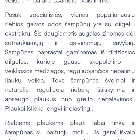
veiklą“, – pataria „Camelia“ vaistininkė.
Pasak specialistės, vienas populiariausių
riebios galvos odos šampūnų yra su dilgelių
ekstraktu. Šis daugiametis augalas žinomas dėl
sutraukiamųjų ir gaivinamųjų savybių.
Šampūnas paprastai gaminamas iš didžiosios
dilgelės, kurioje gausu skopoletino –
veikliosios medžiagos, reguliuojančios riebalinių
liaukų veiklą. Toks šampūnas švelniai ir
natūraliai reguliuoja riebalų išsiskyrimą ir
apsaugo plaukus nuo greito riebalavimosi.
Plaukai išlieka lengvi ir elastingi.
Riebiems plaukams plauti labai tinka ir
šampūnas su baltuoju moliu. Jis gerai išvalo