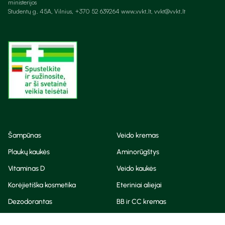
ministerijos
Studentų g. 45A, Vilnius, +370 52 639264 www.vvkt.lt, vvkt@vvkt.lt
Šampūnas
Veido kremas
Plaukų kaukės
Aminorūgštys
Vitaminas D
Veido kaukės
Korėjietiška kosmetika
Eteriniai aliejai
Dezodorantas
BB ir CC kremas