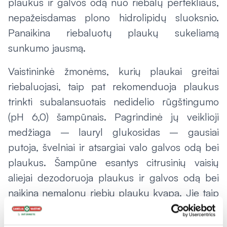
plaukus ir galvos odą nuo riebalų pertekliaus,
nepažeisdamas plono hidrolipidų sluoksnio.
Panaikina riebaluotų plaukų sukeliamą
sunkumo jausmą.
Vaistininkė žmonėms, kurių plaukai greitai
riebaluojasi, taip pat rekomenduoja plaukus
trinkti subalansuotais nedidelio rūgštingumo
(pH 6,0) šampūnais. Pagrindinė jų veiklioji
medžiaga –
lauryl glukosidas
– gausiai
putoja, švelniai ir atsargiai valo galvos odą bei
plaukus. Šampūne esantys citrusinių vaisių
aliejai dezodoruoja plaukus ir galvos odą bei
naikina nemalonų riebių plaukų kvapą. Jie taip
pat suteikia plaukams žvilgesį ir veikia
antibakteriškai.