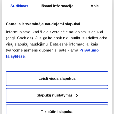
Sutikimas
Išsami informacija
Apie
Kalbėdama apie kondicionierių naudojimą K.
Zacharevič atkreipia dėmesį, kad riebių plaukų
Camelia.lt svetainėje naudojami slapukai
savininkams kondicionierių naudoti nebūtina, o
jei naudojate, tai reikomenduojama skirtą
Informuojame, kad šioje svetainėje naudojami slapukai
(angl. Cookies). Jūs galite pasirinkti sutikti su dalies arba
specialiai riebiems plaukams. Ir tepkite jį tik ant
visų slapukų naudojimu. Detalesnė informacija, kaip
plaukų galiukų, netepkite šaknų ir galvos odos.
tvarkome asmens duomenis, pateikiama
Privatumo
Labai kruopščiai nuskalaukite plaukus drungnu
taisyklėse
.
ar šaltu vandeniu. Venkite plaukų formavimo
priemonių.
Leisti visus slapukus
„Dar vienas reikšmingas patarimas – rečiau
šukuokite plaukus, netrinkite ir nekasykite
Slapukų nustatymai
galvos odos, nes tai skatina riebalinių liaukų
veiklą ir plaukai riebaluojasi greičiau. Turinčius
Tik būtini slapukai
riebius plaukus, kviečiu drąsiai kreiptis į