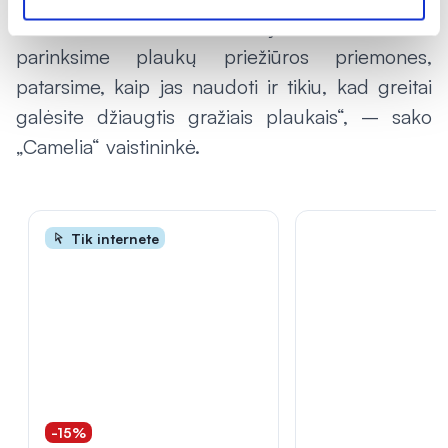
vaistininkus. Mes visada jums individualiai
parinksime plaukų priežiūros priemones,
patarsime, kaip jas naudoti ir tikiu, kad greitai
galėsite džiaugtis gražiais plaukais“, – sako
„Camelia“ vaistininkė.
Tik internete
-15%