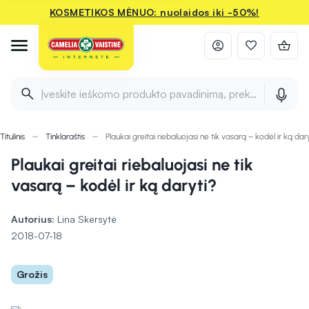
KOSMETIKOS MĖNUO: nuolaidos iki -50%!
Įveskite ieškomo produkto pavadinimą, prekės ženklą ir 
Titulinis
Tinklaraštis
Plaukai greitai riebaluojasi ne tik vasarą – kodėl ir ką dar
Plaukai greitai riebaluojasi ne tik
vasarą – kodėl ir ką daryti?
Autorius:
Lina Skersytė
2018-07-18
Grožis