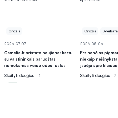
Grožis
Grožis
Sveikata
2026-07-07
2026-05-06
Camelia.lt pristato naujieną: kartu
Erzinančios pigme
su vaistininkais paruoštas
niekaip neišnyksta
nemokamas veido odos testas
įspėja apie klaidas
Skaityti daugiau
Skaityti daugiau