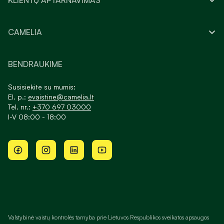
KLIENTŲ APTARNAVIMAS
CAMELIA
BENDRAUKIME
Susisiekite su mumis:
El. p.:
evaistine@camelia.lt
Tel. nr.:
+370 697 03000
I-V 08:00 - 18:00
Valstybinė vaistų kontrolės tarnyba prie Lietuvos Respublikos sveikatos apsaugos