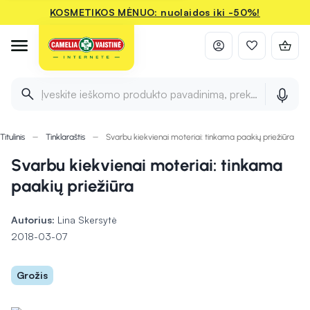
KOSMETIKOS MĖNUO: nuolaidos iki -50%!
Įveskite ieškomo produkto pavadinimą, prekės ženklą ir 
Titulinis
Tinklaraštis
Svarbu kiekvienai moteriai: tinkama paakių priežiūra
Svarbu kiekvienai moteriai: tinkama
paakių priežiūra
Autorius:
Lina Skersytė
2018-03-07
Grožis