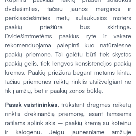
dvidešimties, tačiau jaunos merginos ir
penkiasdešimties metų sulaukusios moters
paakių priežiūra bus skirtinga.
Dvidešimtmetėms paakius ryte ir vakare
rekomenduojama palepinti kuo natūralesne
paakių priemone. Tai galėtų būti tiek skystas
paakių gelis, tiek lengvos konsistencijos paakių
kremas. Paakių priežiūra bėgant metams kinta,
tačiau priemones reiktų rinktis atsižvelgiant ne
tik į amžių, bet ir paakių zonos būklę.
Pasak vaistininkės,
trūkstant drėgmės reikėtų
rinktis drėkinančią priemonę, esant tamsiems
ratilams aplink akis – paakių kremą su kofeinu
ir kalogenu. Jeigu jaunesniame amžiuje