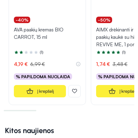
-40%
-50%
AVA paakių kremas BIO
AIMX drėkinanti ir g
CARROT, 15 ml
paakių kaukė su hia
REVIVE ME, 1 pora
(1)
(1)
Įvertinimas 2.0 iš 5
Įvertinimas 5.0 iš 5
4,19 €
6,99 €
1,74 €
3,48 €
% PAPILDOMA NUOLAIDA
% PAPILDOMA NU
Į krepšelį
Į krepšelį
Kitos naujienos