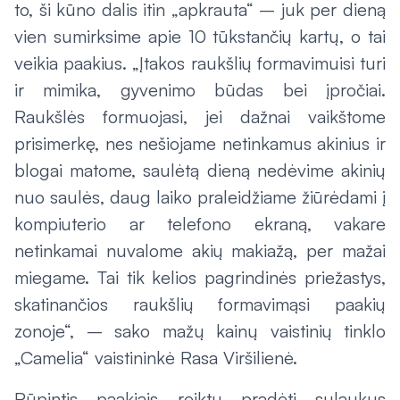
to, ši kūno dalis itin „apkrauta“ – juk per dieną
vien sumirksime apie 10 tūkstančių kartų, o tai
veikia paakius. „Įtakos raukšlių formavimuisi turi
ir mimika, gyvenimo būdas bei įpročiai.
Raukšlės formuojasi, jei dažnai vaikštome
prisimerkę, nes nešiojame netinkamus akinius ir
blogai matome, saulėtą dieną nedėvime akinių
nuo saulės, daug laiko praleidžiame žiūrėdami į
kompiuterio ar telefono ekraną, vakare
netinkamai nuvalome akių makiažą, per mažai
miegame. Tai tik kelios pagrindinės priežastys,
skatinančios raukšlių formavimąsi paakių
zonoje“, – sako mažų kainų vaistinių tinklo
„Camelia“ vaistininkė Rasa Viršilienė.
Rūpintis paakiais reiktų pradėti sulaukus