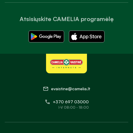
Atsisiųskite CAMELIA programėlę
evaistine@camelia.lt
+370 697 03000
I-V 08:00 - 18:00