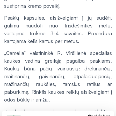
sustiprina kremo poveikį.
Paakių kapsules, atsižvelgiant į jų sudėtį,
galima naudoti nuo trisdešimties metų,
vartojimo trukmė 3-4 savaitės. Procedūra
kartojama kelis kartus per metus.
„Camelia“ vaistininkė R. Viršilienė specialias
kaukes vadina greitąją pagalba paakiams.
Kaukių būna pačių įvairiausių: drėkinančių,
maitinančių, gaivinančių, atpalaiduojančių,
mažinančių raukšles, tamsius ratilus ar
paburkimą. Rinktis kaukes reiktų atsižvelgiant į
odos būklę ir amžių.
„Paakių kaukės naudojamos, kaip profilaktinė