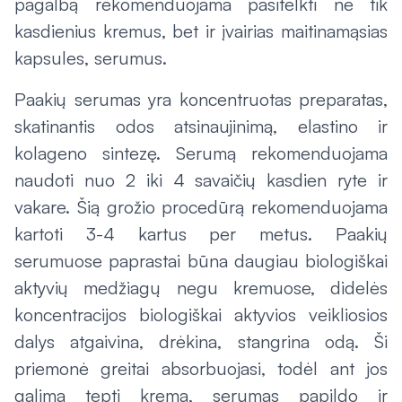
pagalbą rekomenduojama pasitelkti ne tik
kasdienius kremus, bet ir įvairias maitinamąsias
kapsules, serumus.
Paakių serumas yra koncentruotas preparatas,
skatinantis odos atsinaujinimą, elastino ir
kolageno sintezę. Serumą rekomenduojama
naudoti nuo 2 iki 4 savaičių kasdien ryte ir
vakare. Šią grožio procedūrą rekomenduojama
kartoti 3-4 kartus per metus. Paakių
serumuose paprastai būna daugiau biologiškai
aktyvių medžiagų negu kremuose, didelės
koncentracijos biologiškai aktyvios veikliosios
dalys atgaivina, drėkina, stangrina odą. Ši
priemonė greitai absorbuojasi, todėl ant jos
galima tepti kremą, serumas papildo ir