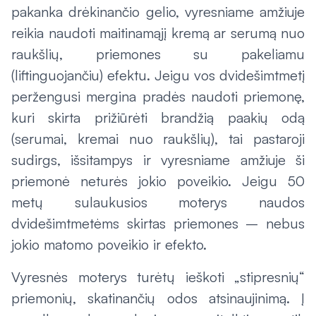
pakanka drėkinančio gelio, vyresniame amžiuje
reikia naudoti maitinamąjį kremą ar serumą nuo
raukšlių, priemones su pakeliamu
(
liftinguojančiu
) efektu. Jeigu vos dvidešimtmetį
peržengusi mergina pradės naudoti priemonę,
kuri skirta prižiūrėti brandžią paakių odą
(serumai, kremai nuo raukšlių), tai pastaroji
sudirgs, išsitampys ir vyresniame amžiuje ši
priemonė neturės jokio poveikio. Jeigu 50
metų sulaukusios moterys naudos
dvidešimtmetėms skirtas priemones – nebus
jokio matomo poveikio ir efekto.
Vyresnės moterys turėtų ieškoti „stipresnių“
priemonių, skatinančių odos atsinaujinimą. Į