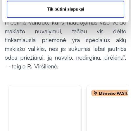
taip daug labiau žalojama ir dirginama oda
Tik būtini slapukai
aplink akis. Akių makiažo nuvalymui tinka ir
micelinis vanduo, kuris naudojamas viso veido
makiažo nuvalymui, tačiau vis dėlto
tinkamiausia priemonė yra specialus akių
makiažo valiklis, nes jis sukurtas labai jautrios
odos priežiūrai, ją nuvalo, nedirgina, drėkina“,
– teigia R. Viršilienė.
Mėnesio PASIŪ