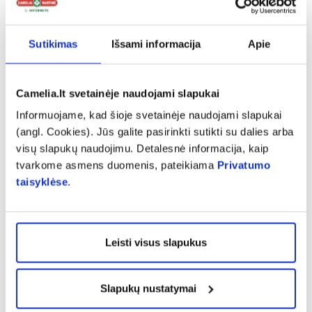
priemonė. Drėkinančios, gaivinančios,
atpalaiduojančios tinka visų amžiaus tipų
Sutikimas
Išsami informacija
Apie
moterims. Kaukės, kurios maitina, stangrina yra
tinkamesnės brandaus amžiaus moterims.
Palepinti paakius kaukėmis rekomenduojama
Camelia.lt svetainėje naudojami slapukai
vieną ar du kartus per savaitę“, – grožio
Informuojame, kad šioje svetainėje naudojami slapukai
patarimais dalijasi „Camelia“ vaistininkė.
(angl. Cookies). Jūs galite pasirinkti sutikti su dalies arba
visų slapukų naudojimu. Detalesnė informacija, kaip
Tiek vyresnėms, tiek jaunoms moterims svarbu
tvarkome asmens duomenis, pateikiama
Privatumo
taisyklėse
.
vakare tinkamai nuvalyti akių makiažą. Tam
reikia naudoti specialų akių makiažo valiklį,
kuris yra švelnesnis už įprastą veido valiklį.
Leisti visus slapukus
„Jei naudojate vandeniui atsparų tušą, tai ir
priemonę reiktų naudoti specialią, nes kitu
Slapukų nustatymai
atveju teks įnirtingai darbuotis vatos diskeliu, o