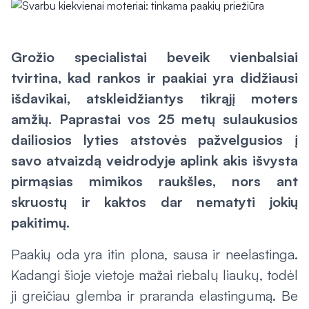
Grožio specialistai beveik vienbalsiai
tvirtina, kad rankos ir paakiai yra didžiausi
išdavikai, atskleidžiantys tikrąjį moters
amžių. Paprastai vos 25 metų sulaukusios
dailiosios lyties atstovės pažvelgusios į
savo atvaizdą veidrodyje aplink akis išvysta
pirmąsias mimikos raukšles, nors ant
skruostų ir kaktos dar nematyti jokių
pakitimų.
Paakių oda yra itin plona, sausa ir neelastinga.
Kadangi šioje vietoje mažai riebalų liaukų, todėl
ji greičiau glemba ir praranda elastingumą. Be