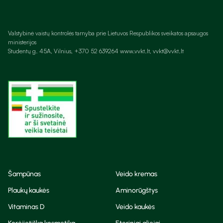
Valstybinė vaistų kontrolės tarnyba prie Lietuvos Respublikos sveikatos apsaugos
ministerijos
Studentų g. 45A, Vilnius, +370 52 639264 www.vvkt.lt, vvkt@vvkt.lt
Šampūnas
Veido kremas
Plaukų kaukės
Aminorūgštys
Vitaminas D
Veido kaukės