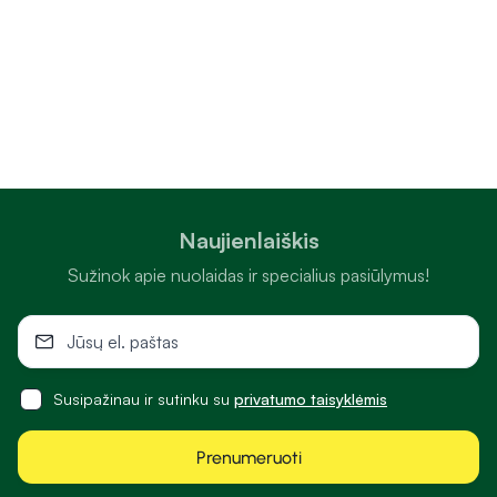
Naujienlaiškis
Sužinok apie nuolaidas ir specialius pasiūlymus!
Susipažinau ir sutinku su
privatumo taisyklėmis
Prenumeruoti