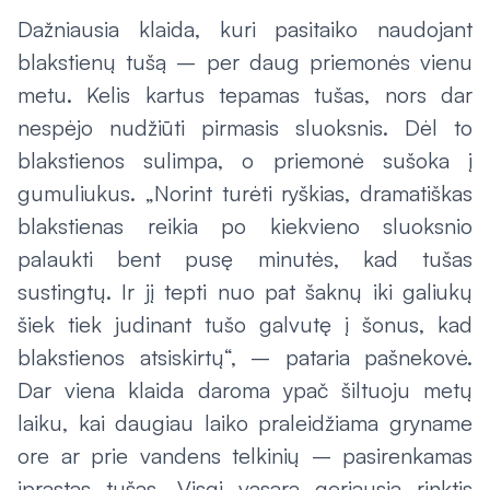
Dažniausia klaida, kuri pasitaiko naudojant
blakstienų tušą – per daug priemonės vienu
metu. Kelis kartus tepamas tušas, nors dar
nespėjo nudžiūti pirmasis sluoksnis. Dėl to
blakstienos sulimpa, o priemonė sušoka į
gumuliukus. „Norint turėti ryškias, dramatiškas
blakstienas reikia po kiekvieno sluoksnio
palaukti bent pusę minutės, kad tušas
sustingtų. Ir jį tepti nuo pat šaknų iki galiukų
šiek tiek judinant tušo galvutę į šonus, kad
blakstienos atsiskirtų“, – pataria pašnekovė.
Dar viena klaida daroma ypač šiltuoju metų
laiku, kai daugiau laiko praleidžiama gryname
ore ar prie vandens telkinių – pasirenkamas
įprastas tušas. Visgi vasarą geriausia rinktis