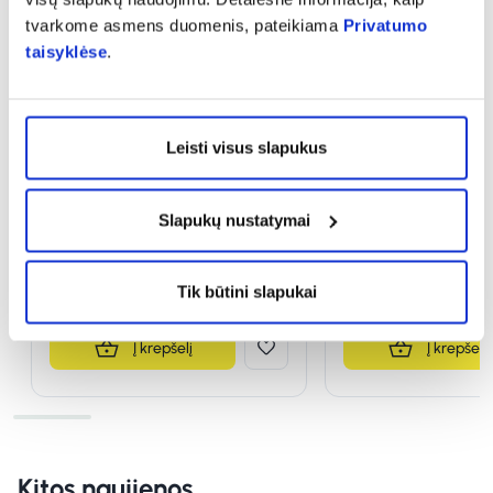
tvarkome asmens duomenis, pateikiama
Privatumo
taisyklėse
.
-50%
-50%
DELIA blakstienų tušas
DELIA blakstienų t
Leisti visus slapukus
GLAMOUR EVERYLASH,
GLAMOUR SENSITE,
juodos spalvos, 11 ml
(4)
Įvertinimas 3.8 iš 5
Slapukų nustatymai
1,51 €
3,03 €
1,30 €
2,61 €
Tik būtini slapukai
% PAPILDOMA NUOLAIDA
% PAPILDOMA NU
Į krepšelį
Į krepšelį
Kitos naujienos