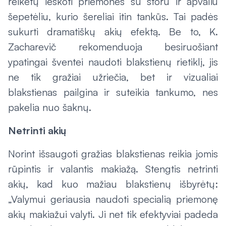
reikėtų ieškoti priemonės su storu ir apvaliu
šepetėliu, kurio šereliai itin tankūs. Tai padės
sukurti dramatiškų akių efektą. Be to, K.
Zacharevič rekomenduoja besiruošiant
ypatingai šventei naudoti blakstienų rietiklį, jis
ne tik gražiai užriečia, bet ir vizualiai
blakstienas pailgina ir suteikia tankumo, nes
pakelia nuo šaknų.
Netrinti akių
Norint išsaugoti gražias blakstienas reikia jomis
rūpintis ir valantis makiažą. Stengtis netrinti
akių, kad kuo mažiau blakstienų išbyrėtų:
„Valymui geriausia naudoti specialią priemonę
akių makiažui valyti. Ji net tik efektyviai padeda