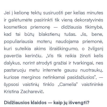
Jei į kelionę tektų susiruošti per kelias minutes
ir galėtumėte pasirinkti tik vieną dekoratyvinės
kosmetikos priemonę – didžiausia tikimybė,
kad tai būtų blakstienų tušas. Jis, bene,
populiariausia moterų naudojama priemonė,
kuri suteikia akims išraiškingumo, o žvilgsnį
paverčia kerinčiu. „Vis tik reikia žinoti kelis
dalykus, norint atrodyti gražiai ir tvarkingai, nes
pastaruoju metu internete gausu nuotraukų,
kuriose merginos netinkamai pasidažiusios“, –
šypsosi vaistinių tinklo „Camelia“ vaistininkė
Kristina Zacharevič.
Didžiausios klaidos – kaip jų išvengti?