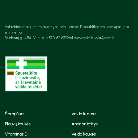
Valstybinė vaistų kontrolės tarnyba prie Lietuvos Respublikos sveikatos apsaugos
ministerijos
Studentų g. 45A, Vilnius, +370 52 639264 www.vvkt.lt, vvkt@vvkt.lt
Šampūnas
Veido kremas
Plaukų kaukės
Aminorūgštys
Vitaminas D
Veido kaukės