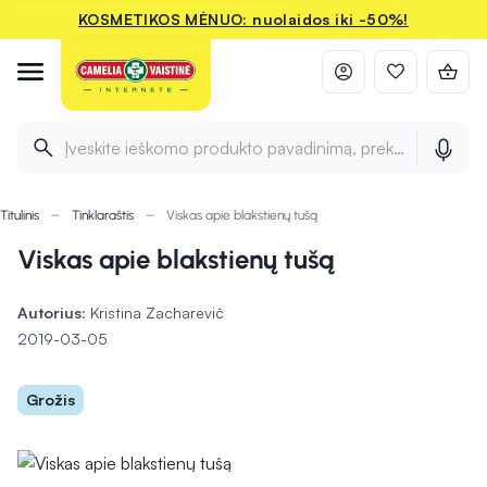
KOSMETIKOS MĖNUO: nuolaidos iki -50%!
Įveskite ieškomo produkto pavadinimą, prekės ženklą ir 
Titulinis
Tinklaraštis
Viskas apie blakstienų tušą
Viskas apie blakstienų tušą
Autorius:
Kristina Zacharevič
2019-03-05
Grožis