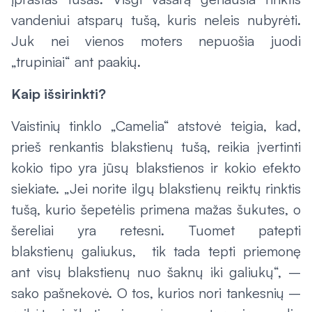
vandeniui atsparų tušą, kuris neleis nubyrėti.
Juk nei vienos moters nepuošia juodi
„trupiniai“ ant paakių.
Kaip išsirinkti?
Vaistinių tinklo „Camelia“ atstovė teigia, kad,
prieš renkantis blakstienų tušą, reikia įvertinti
kokio tipo yra jūsų blakstienos ir kokio efekto
siekiate. „Jei norite ilgų blakstienų reiktų rinktis
tušą, kurio šepetėlis primena mažas šukutes, o
šereliai yra retesni. Tuomet patepti
blakstienų galiukus, tik tada tepti priemonę
ant visų blakstienų nuo šaknų iki galiukų“, –
sako pašnekovė. O tos, kurios nori tankesnių –