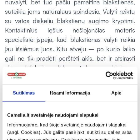
nuvalyti, bet tuo pačiu pamaitina blakstienas,
suteikia joms natūralaus spindesio. Valyti reiktų
su vatos diskeliu blakstienų augimo kryptimi.
Kontaktinius lęšius nešiojančias moteris
specialistė įspėja, kad blakstienas valyti reikia
jau išsiėmus juos. Kitu atveju – po kurio laiko
gali ne tik pradėti perštėti akis, bet ir atsirasti
akių infekcija dėl netinkamos higienos
naudojant lęšius.
Sutikimas
Išsami informacija
Apie
Camelia.lt svetainėje naudojami slapukai
Informuojame, kad šioje svetainėje naudojami slapukai
(angl. Cookies). Jūs galite pasirinkti sutikti su dalies arba
visų slapukų naudojimu. Detalesnė informacija, kaip