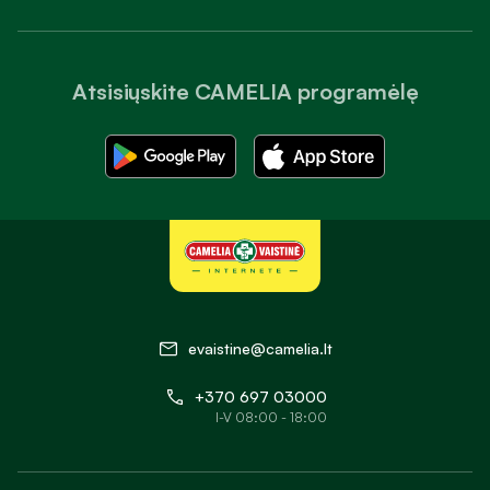
Atsisiųskite CAMELIA programėlę
evaistine@camelia.lt
+370 697 03000
I-V 08:00 - 18:00