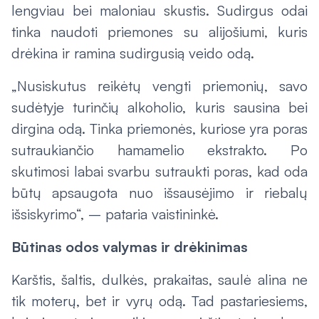
lengviau bei maloniau skustis. Sudirgus odai
tinka naudoti priemones su alijošiumi, kuris
drėkina ir ramina sudirgusią veido odą.
„Nusiskutus reikėtų vengti priemonių, savo
sudėtyje turinčių alkoholio, kuris sausina bei
dirgina odą. Tinka priemonės, kuriose yra poras
sutraukiančio hamamelio ekstrakto. Po
skutimosi labai svarbu sutraukti poras, kad oda
būtų apsaugota nuo išsausėjimo ir riebalų
išsiskyrimo“, – pataria vaistininkė.
Būtinas odos valymas ir drėkinimas
Karštis, šaltis, dulkės, prakaitas, saulė alina ne
tik moterų, bet ir vyrų odą. Tad pastariesiems,