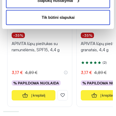
Slapukų nustatymai
Tik būtini slapukai
-35%
-35%
APIVITA lūpų pieštukas su
APIVITA lūpų pieštu
ramunėlėmis, SPF15, 4,4 g
granatais, 4,4 g
(2)
Įvertinimas 5.0 iš 5
3,17 €
4,89 €
3,17 €
4,89 €
% PAPILDOMA NUOLAIDA
% PAPILDOMA NU
Į krepšelį
Į krepšelį