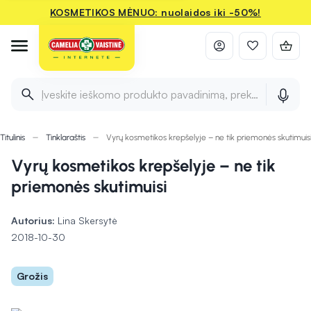
KOSMETIKOS MĖNUO: nuolaidos iki -50%!
Įveskite ieškomo produkto pavadinimą, prekės ženklą ir 
Titulinis
Tinklaraštis
Vyrų kosmetikos krepšelyje – ne tik priemonės skutimuis
Vyrų kosmetikos krepšelyje – ne tik
priemonės skutimuisi
Autorius:
Lina Skersytė
2018-10-30
Grožis