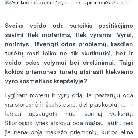
Sveika veido oda suteikia pasitikėjimo
savimi tiek moterims, tiek vyrams. Vyrai,
norintys išvengti odos problemų, kasdien
turėtų rasti laiko ne tik skutimuisi, bet ir
veido odos valymui bei drėkinimui. Taigi
kokios priemonės turėtų atsirasti kiekvieno
vyro kosmetikos krepšelyje?
Lyginant moterų ir vyrų odą, tai pastarųjų oda
yra storesnė ir šiurkštesnė, dėl plaukuotumo –
labiau apsaugota nuo išorinių veiksnių.
Stipriosios lyties atstovų oda mažiau jautri, nes
jie nenaudoja makiažo priemonių, kurios alina