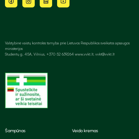
Valstybinė vaistų kontrolės tarnyba prie Lietuvos Respublikos sveikatos apsaugos
ministerijos
Studentų g. 45A, Vilnius, +370 52 639264 www.vvkt.lt, vvkt@vvkt.lt
Šampūnas
Veido kremas