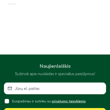
Naujienlaiškis
Sužinok apie nuolaidas ir specialius pasiūlymus!
Susipažinau ir sutinku su
privatumo taisyklėmis