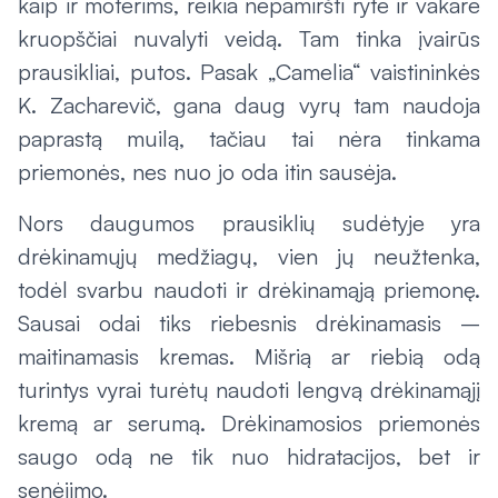
kaip ir moterims, reikia nepamiršti ryte ir vakare
kruopščiai nuvalyti veidą. Tam tinka įvairūs
prausikliai, putos. Pasak „Camelia“ vaistininkės
K. Zacharevič, gana daug vyrų tam naudoja
paprastą muilą, tačiau tai nėra tinkama
priemonės, nes nuo jo oda itin sausėja.
Nors daugumos prausiklių sudėtyje yra
drėkinamųjų medžiagų, vien jų neužtenka,
todėl svarbu naudoti ir drėkinamąją priemonę.
Sausai odai tiks riebesnis drėkinamasis –
maitinamasis kremas. Mišrią ar riebią odą
turintys vyrai turėtų naudoti lengvą drėkinamąjį
kremą ar serumą. Drėkinamosios priemonės
saugo odą ne tik nuo hidratacijos, bet ir
senėjimo.