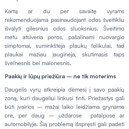
Kartą ar du per savaitę vyrams
rekomenduojama pasinaudojant odos šveitikliu
išvalyti gilesnius odos sluoksnius. Šveitimo
metu atsiveria poros, pašalinami nuovargio
simptomai, suminkštėja plaukų folikulai, tad
plaukai mažiau įauginėja, skutimasis taps
švelnesnis bei malonesnis.
Paakių ir lūpų priežiūra – ne tik moterims
Daugelis vyrų atkreipia dėmesį į savo paakių
zoną, kuri daugeliui linkusi tinti. Priežastys gali
būti įvairios – mažai laiko leidžiama gryname
ore, per daug – uždarose patalpose ar
automobilyje. Šią problemą išspręsti gali padėti