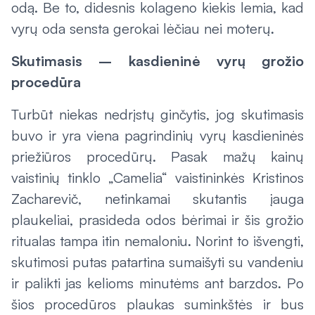
odą. Be to, didesnis kolageno kiekis lemia, kad
vyrų oda sensta gerokai lėčiau nei moterų.
Skutimasis – kasdieninė vyrų grožio
procedūra
Turbūt niekas nedrįstų ginčytis, jog skutimasis
buvo ir yra viena pagrindinių vyrų kasdieninės
priežiūros procedūrų. Pasak mažų kainų
vaistinių tinklo „Camelia“ vaistininkės Kristinos
Zacharevič, netinkamai skutantis įauga
plaukeliai, prasideda odos bėrimai ir šis grožio
ritualas tampa itin nemaloniu. Norint to išvengti,
skutimosi putas patartina sumaišyti su vandeniu
ir palikti jas kelioms minutėms ant barzdos. Po
šios procedūros plaukas suminkštės ir bus