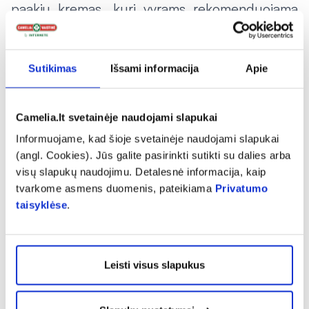
paakių kremas, kurį vyrams rekomenduojama
naudoti kasdien.
Vyrų, kaip ir moterų, lūpų oda yra plona ir
Sutikimas
Išsami informacija
Apie
jautri. Nesaugomos lūpos skeldėja, jas peršti,
dažnai užpuola ir herpeso virusas. Apsisaugoti
Camelia.lt svetainėje naudojami slapukai
nuo šių nemalonių dalykų gali padėti reguliariai
Informuojame, kad šioje svetainėje naudojami slapukai
naudojamas lūpų balzamas. Vyrai bijantys, kad
(angl. Cookies). Jūs galite pasirinkti sutikti su dalies arba
jų lūpos per daug neblizgėtų ir neskleistų,
visų slapukų naudojimu. Detalesnė informacija, kaip
pavyzdžiui, kokių miško uogų aromato, gali
tvarkome asmens duomenis, pateikiama
Privatumo
rinktis bespalvę ir bekvapę priemonę.
taisyklėse
.
Leisti visus slapukus
Tik internete