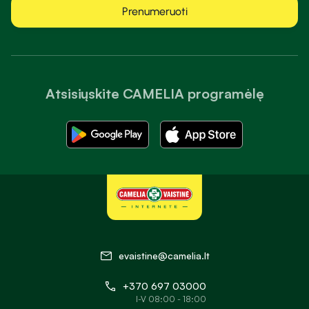
Prenumeruoti
Atsisiųskite CAMELIA programėlę
evaistine@camelia.lt
+370 697 03000
I-V 08:00 - 18:00