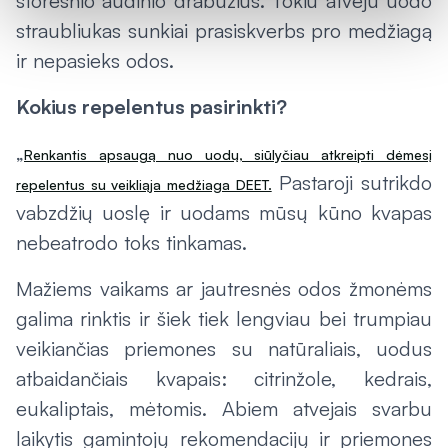
storesnio audinio drabužius. Tokiu atveju uodo
straubliukas sunkiai prasiskverbs pro medžiagą
ir nepasieks odos.
Kokius repelentus pasirinkti?
„
Renkantis apsaugą nuo uodų, siūlyčiau atkreipti dėmesį
Pastaroji sutrikdo
repelentus su veikliąja medžiaga DEET.
vabzdžių uoslę ir uodams mūsų kūno kvapas
nebeatrodo toks tinkamas.
Mažiems vaikams ar jautresnės odos žmonėms
galima rinktis ir šiek tiek lengviau bei trumpiau
veikiančias priemones su natūraliais, uodus
atbaidančiais kvapais: citrinžole, kedrais,
eukaliptais, mėtomis. Abiem atvejais svarbu
laikytis gamintojų rekomendacijų ir priemones