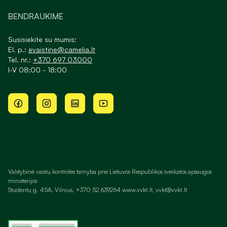
BENDRAUKIME
Susisiekite su mumis:
El. p.:
evaistine@camelia.lt
Tel. nr.:
+370 697 03000
I-V 08:00 - 18:00
Valstybinė vaistų kontrolės tarnyba prie Lietuvos Respublikos sveikatos apsaugos
ministerijos
Studentų g. 45A, Vilnius, +370 52 639264 www.vvkt.lt, vvkt@vvkt.lt