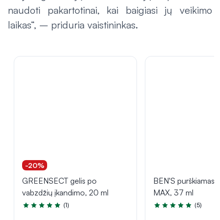
naudoti pakartotinai, kai baigiasi jų veikimo
laikas“, – priduria vaistininkas.
-20%
GREENSECT gelis po
BEN'S purškiamas r
vabzdžių įkandimo, 20 ml
MAX, 37 ml
(1)
(5)
Įvertinimas 5.0 iš 5
Įvertinimas 5.0 iš 5