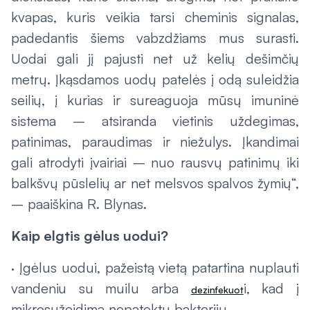
kvapas, kuris veikia tarsi cheminis signalas,
padedantis šiems vabzdžiams mus surasti.
Uodai gali jį pajusti net už kelių dešimčių
metrų. Įkąsdamos uodų patelės į odą suleidžia
seilių, į kurias ir sureaguoja mūsų imuninė
sistema – atsiranda vietinis uždegimas,
patinimas, paraudimas ir niežulys. Įkandimai
gali atrodyti įvairiai – nuo rausvų patinimų iki
balkšvų pūslelių ar net melsvos spalvos žymių“,
– paaiškina R. Blynas.
Kaip elgtis gėlus uodui?
· Įgėlus uodui, pažeistą vietą patartina nuplauti
vandeniu su muilu arba
i, kad į
dezinfekuot
mikrosužeidimą nepatektų bakterijų.