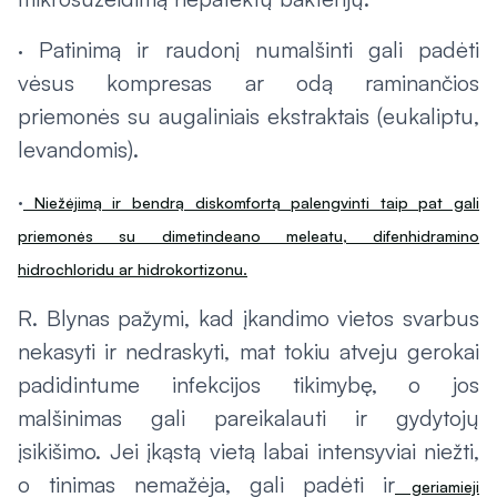
· Patinimą ir raudonį numalšinti gali padėti
vėsus kompresas ar odą raminančios
priemonės su augaliniais ekstraktais (eukaliptu,
levandomis).
·
Niežėjimą ir bendrą diskomfortą palengvinti taip pat gali
priemonės su dimetindeano meleatu, difenhidramino
hidrochloridu ar hidrokortizonu.
R. Blynas pažymi, kad įkandimo vietos svarbus
nekasyti ir nedraskyti, mat tokiu atveju gerokai
padidintume infekcijos tikimybę, o jos
malšinimas gali pareikalauti ir gydytojų
įsikišimo. Jei įkąstą vietą labai intensyviai niežti,
o tinimas nemažėja, gali padėti ir
geriamieji