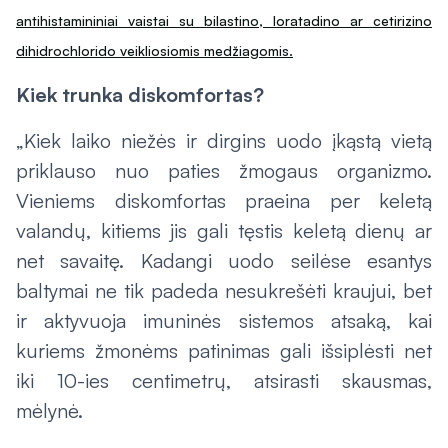
antihistamininiai vaistai su bilastino, loratadino ar cetirizino
dihidrochlorido veikliosiomis medžiagomis.
Kiek trunka diskomfortas?
„Kiek laiko niežės ir dirgins uodo įkąstą vietą
priklauso nuo paties žmogaus organizmo.
Vieniems diskomfortas praeina per keletą
valandų, kitiems jis gali tęstis keletą dienų ar
net savaitę. Kadangi uodo seilėse esantys
baltymai ne tik padeda nesukrešėti kraujui, bet
ir aktyvuoja imuninės sistemos atsaką, kai
kuriems žmonėms patinimas gali išsiplėsti net
iki 10-ies centimetrų, atsirasti skausmas,
mėlynė.