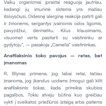
Vaikų organizmai įprastai reaguoja jautriau,
kadangi jų imuninė sistema yra mažiau
išsivysčiusi. Didesnę alerginę reakcija patirti gali
ir žmonėms, sergantys įvairiomis odos ligomis,
pavyzdžiui, dermatitu. Kilus klausimams,
visuomet verta pasitarti su vaistininku ar
gydytoju“, – pasakoja „Camelia“ vaistininkas.
Anafilaksinio šoko pavojus – retas, bet
įmanomas
R. Blynas primena, jog labai retai, tačiau
įmanoma, jog įkandus uodams žmogui gali kilti
anafilaksinis šokas, kada prireikia skubios
pagalbos. Tokiu atveju būtina kuo greičiau
vykti į sveikatos priežiūros įstaigą arba patiems