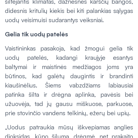
šiltėjantis klimatas, dažnesnės karščių bangos,
didesnis kritulių kiekis bei kiti palankias sąlygas
uodų veisimuisi sudarantys veiksniai.
Gelia tik uodų patelės
Vaistininkas pasakoja, kad žmogui gelia tik
uodų patelės, kadangi kraujyje esantys
baltymai ir maistinės medžiagos joms yra
būtinos, kad galėtų daugintis ir brandinti
kiaušinėlius. Šiems vabzdžiams labiausiai
patinka šilta ir drėgna aplinka, pavėsis bei
užuovėja, tad jų gausu miškuose, parkuose,
prie stovinčio vandens telkinių, ežerų bei upių.
„Uodus patraukia mūsų iškvepiamas anglies
dioksidas, kūno šiluma, drėgmė, net prakaito