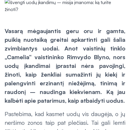
Vasarą mėgaujantis geru oru ir gamta,
puikią nuotaiką greitai apkartinti gali šalia
zvimbiantys uodai. Anot vaistinių tinklo
„Camelia“ vaistininko Rimvydo Blyno, nors
uodų įkandimai įprastai nėra pavojingi,
žinoti, kaip ženkliai sumažinti jų kiekį ir
palengvinti erzinantį niežėjimą, tinimą ir
raudonį – naudinga kiekvienam. Ką jau
kalbėti apie patarimus, kaip atbaidyti uodus.
Pastebima, kad kasmet uodų vis daugėja, o jų
neršimo zonos taip pat plečiasi. Tai gali lemti