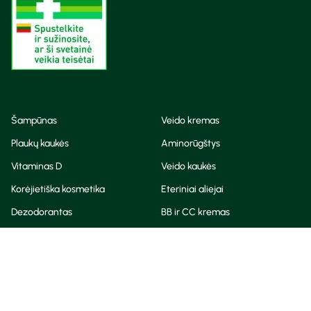
Šampūnas
Veido kremas
Plaukų kaukės
Aminorūgštys
Vitaminas D
Veido kaukės
Korėjietiška kosmetika
Eteriniai aliejai
Dezodorantas
BB ir CC kremas
Visos teisės saugomos
Privatumo taisyklės
Slapukų politika
© Camelia 2026