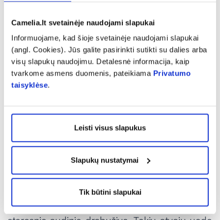
· staigus kraujo spaudimo kritimas,
Camelia.lt svetainėje naudojami slapukai
· virškinimo sutrikimai,
Informuojame, kad šioje svetainėje naudojami slapukai
(angl. Cookies). Jūs galite pasirinkti sutikti su dalies arba
· nerimas bei panika.
visų slapukų naudojimu. Detalesnė informacija, kaip
tvarkome asmens duomenis, pateikiama
Privatumo
Apsisaugoti – įmanoma
taisyklėse
.
R. Blynas sako, jog vargu ar visos vasaros metu
pavyks visiškai išvengti uodų įkandimų, tačiau
Leisti visus slapukus
ženkliai sumažinti jų kiekį – tikrai įmanoma.
Taigi, kaip atbaidyti uodus? Vaistininkas
rekomenduoja keliaujant į gamtą rinktis šviesių
Slapukų nustatymai
spalvų, laisvai krentančius drabužius,
dengiančius kuo daugiau kūno, o auštant ir
Tik būtini slapukai
temstant (kada uodai yra aktyviausi) rinktis