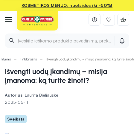
KOSMETIKOS MĖNUO: nuolaidos iki -50%!
Įveskite ieškomo produkto pavadinimą, prekės ženklą ir 
Titulinis
Tinklaraštis
Išvengti uodų įkandimų – misija įmanoma: ką turite žinoti
Išvengti uodų įkandimų – misija
įmanoma: ką turite žinoti?
Autorius:
Laurita Bieliauskė
2025-06-11
Sveikata