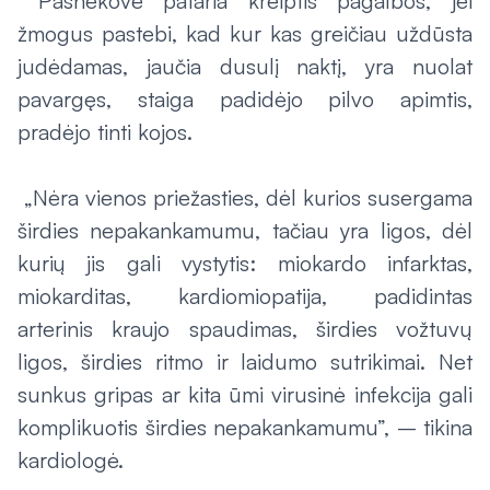
Pašnekovė pataria kreiptis pagalbos, jei
žmogus pastebi, kad kur kas greičiau uždūsta
judėdamas, jaučia dusulį naktį, yra nuolat
pavargęs, staiga padidėjo pilvo apimtis,
pradėjo tinti kojos.
„Nėra vienos priežasties, dėl kurios susergama
širdies nepakankamumu, tačiau yra ligos, dėl
kurių jis gali vystytis: miokardo infarktas,
miokarditas, kardiomiopatija, padidintas
arterinis kraujo spaudimas, širdies vožtuvų
ligos, širdies ritmo ir laidumo sutrikimai. Net
sunkus gripas ar kita ūmi virusinė infekcija gali
komplikuotis širdies nepakankamumu”, – tikina
kardiologė.