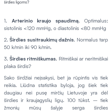
1.
Arterinio kraujo spaudimą.
Optimalus:
sistolinis <120 mmHg, o diastolinis <80 mmHg
2.
Širdies susitraukimų dažnis
. Normalus tarp
50 k/min iki 90 k/min.
3.
Širdies ritmiškumas.
Ritmiškai ar neritmiškai
plaka širdis?
Sako širdžiai neįsakysi, bet ja rūpintis vis tiek
reikia. Liūdna statistika byloja, jog šiek tiek
daugiau nei pusę mirčių Lietuvoje yra dėl
širdies ir kraujagyslių ligų. 100 tūkst. – tiek
žmonių mūsų šalyje serga širdies