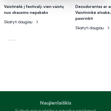
Vaistinėlė į festivalį: vien vaistų
Dezodorantas ar a
nuo skausmo nepakaks
Vaistininkė atsakė,
pasirinkti
Skaityti daugiau
Skaityti daugiau
Naujienlaiškis
Sužinok apie nuolaidas ir specialius pasiūlymus!