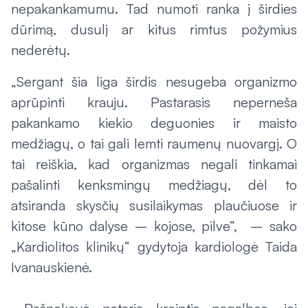
nepakankamumu. Tad numoti ranka į širdies
dūrimą, dusulį ar kitus rimtus požymius
nederėtų.
„Sergant šia liga širdis nesugeba organizmo
aprūpinti krauju. Pastarasis neperneša
pakankamo kiekio deguonies ir maisto
medžiagų, o tai gali lemti raumenų nuovargį. O
tai reiškia, kad organizmas negali tinkamai
pašalinti kenksmingų medžiagų, dėl to
atsiranda skysčių susilaikymas plaučiuose ir
kitose kūno dalyse – kojose, pilve“, – sako
„Kardiolitos klinikų“ gydytoja kardiologė Taida
Ivanauskienė.