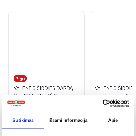
Pigu
VALENTIS ŠIRDIES DARBĄ
VALENTIS ŠIRDIES
GERINANTYS LAŠAI geriamieji
geriamieji lašai (tirp
lašai (tirpalas) 30 ml
Sutikimas
Išsami informacija
Apie
1,39 €
1,69 €