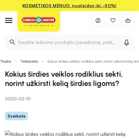
KOSMETIKOS MĖNUO: nuolaidos iki -50%!
Įveskite ieškomo produkto pavadinimą, prekės ženklą ir 
Titulinis
Tinklaraštis
Kokius širdies veiklos rodiklius sekti, norint užkirsti kelią ši
Kokius širdies veiklos rodiklius sekti,
norint užkirsti kelią širdies ligoms?
2020-02-10
Sveikata