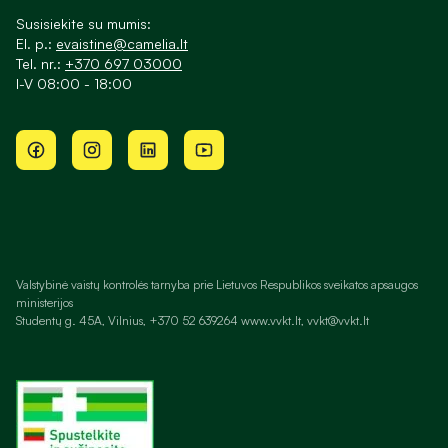
Susisiekite su mumis:
El. p.:
evaistine@camelia.lt
Tel. nr.:
+370 697 03000
I-V 08:00 - 18:00
Valstybinė vaistų kontrolės tarnyba prie Lietuvos Respublikos sveikatos apsaugos
ministerijos
Studentų g. 45A, Vilnius, +370 52 639264 www.vvkt.lt, vvkt@vvkt.lt