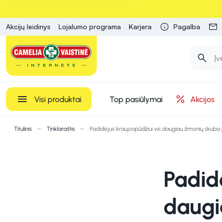
Akcijų leidinys
Lojalumo programa
Karjera
Pagalba
Visi produktai
Top pasiūlymai
Akcijos
Titulinis
Tinklaraštis
Padidėjus kraujospūdžiui vis daugiau žmonių skuba į
Padid
daugi