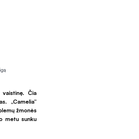
vaistinę. Čia
as. „Camelia“
problemų žmonės
ino metu sunku