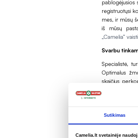
pablogėjusios s
registruotųsi ko
mes, ir mūsų še
iš mūsų past
„Camelia“ vaist
Svarbu tinkama
Specialistė, t
Optimalus žm
skaičius perkop
sekti savo spaud
Kraujo spaudi
Baužienės, dau
Sutikimas
baimės bendra
pasimatavęs ra
Camelia.lt svetainėje naudo
vaistų, todėl