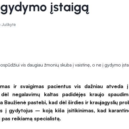
į gydymo įstaigą
 Juškytė
mas ir svaigimas pacientus vis dažniau atveda į 
dėl negalavimų kaltas padidėjęs kraujo spaudim
ta Baužienė pastebi, kad dėl širdies ir kraujagyslių 
is į gydytojus – koją kiša įsitikinimas, kad karant
i pas reikiamą specialistą.