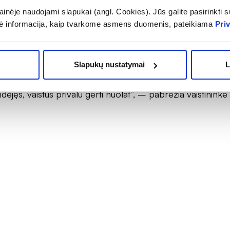
inėje naudojami slapukai (angl. Cookies). Jūs galite pasirinkti su
 nekiltų noro abejoti gydytojo rekomendacijomis.
ė informacija, kaip tvarkome asmens duomenis, pateikiama
Pri
ntai prisipažįsta savavališkai nutraukiantys vaistų varto
reguliariai, mažesnėmis dozėmis, nei paskirta. Toks e
i miokardo infarktą, galvos smegenų insultą, prisišaukti 
Slapukų nustatymai
L
ogėjimo ar įvairių kraujagyslių pažeidimų. Pacientams
ėjęs, vaistus privalu gerti nuolat“, – pabrėžia vaistininkė