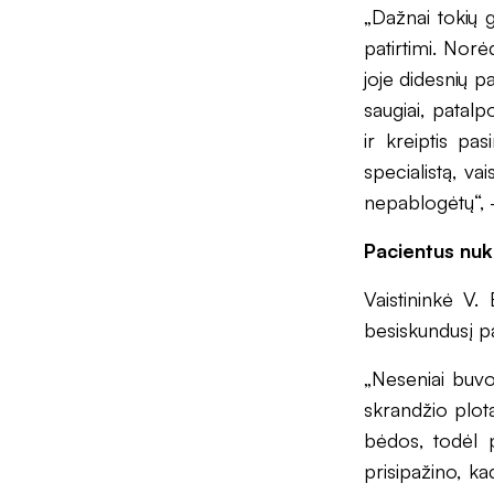
„Dažnai tokių 
patirtimi. Norėd
joje didesnių p
saugiai, patalp
ir kreiptis pa
specialistą, va
nepablogėtų“, 
Pacientus nuk
Vaistininkė V.
besiskundusį pa
„Neseniai buvo
skrandžio plotą
bėdos, todėl p
prisipažino, k