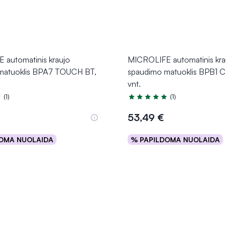
 automatinis kraujo
MICROLIFE automatinis kra
matuoklis BPA7 TOUCH BT,
spaudimo matuoklis BPB1 C
vnt.
(1)
(1)
5.0 iš 5
Įvertinimas 5.0 iš 5
53,49 €
OMA NUOLAIDA
% PAPILDOMA NUOLAIDA
Į krepšelį
Į krepšelį