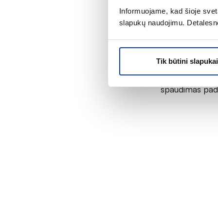
Informuojame, kad šioje sveta
išsklaidytos ir
slapukų naudojimu. Detalesn
„Neretai pacie
vartojantys ne
tikimybę patirt
Tik būtini slapukai
regėjimo pabl
spaudimas padid