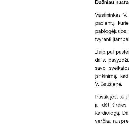
Dažniau nusta
Vaistininkės V
pacientų, kuri
pablogėjusios ž
tvyranti įtampa
„Taip pat paste
dalis, pavyzdž
savo sveikato
įsitikinimą, k
V. Baužienė.
Pasak jos, su į
jų dėl širdie
kardiologą. Dar
verčiau nuspren