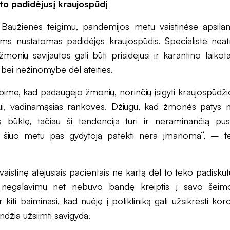
to padidėjusį kraujospūdį
. Baužienės teigimu, pandemijos metu vaistinėse apsila
ems nustatomas padidėjęs kraujospūdis. Specialistė nea
monių savijautos gali būti prisidėjusi ir karantino laiko
 bei nežinomybė dėl ateities.
bime, kad padaugėjo žmonių, norinčių įsigyti kraujospūdži
iui, vadinamąsias rankoves. Džiugu, kad žmonės patys no
s būklę, tačiau ši tendencija turi ir neraminančią pu
ad šiuo metu pas gydytoją patekti nėra įmanoma“, – tei
 vaistinę atėjusiais pacientais ne kartą dėl to teko padisku
s negalavimų net nebuvo bandę kreiptis į savo šeim
 kiti baiminasi, kad nuėję į polikliniką gali užsikrėsti kor
džia užsiimti savigyda.