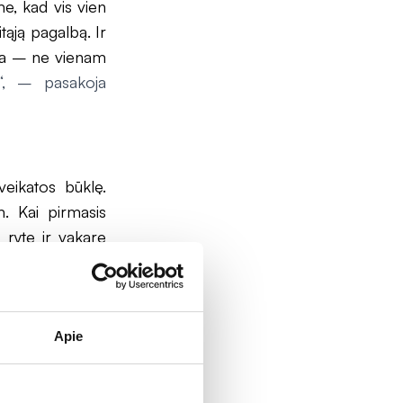
me, kad vis vien
itąją pagalbą. Ir
ikia – ne vienam
s“, – pasakoja
veikatos būklę.
 Kai pirmasis
i ryte ir vakare
kti – pasak V.
, kurio metu iš
Apie
dalų. Spaudimą
reikia paskirtų
 abejonės būtų