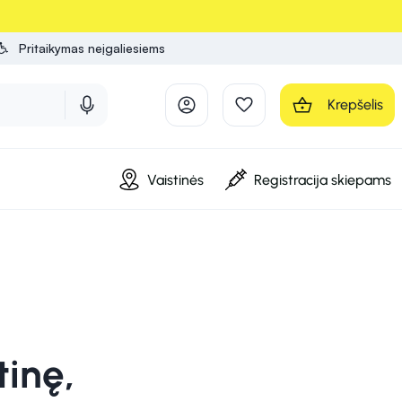
Pritaikymas neįgaliesiems
Krepšelis
Vaistinės
Registracija skiepams
tinę,