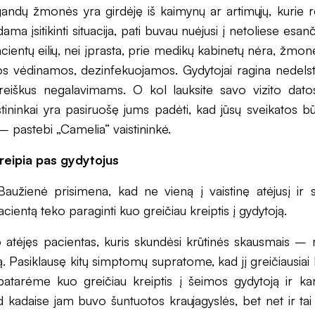
gandų žmonės yra girdėję iš kaimynų ar artimųjų, kurie 
ama įsitikinti situacija, pati buvau nuėjusi į netoliese esan
acientų eilių, nei įprasta, prie medikų kabinetų nėra, žmo
os vėdinamos, dezinfekuojamos. Gydytojai ragina nedelsti,
sireiškus negalavimams. O kol lauksite savo vizito dat
istininkai yra pasiruošę jums padėti, kad jūsų sveikatos būk
– pastebi „Camelia“ vaistininkė.
reipia pas gydytojus
 Baužienė prisimena, kad ne vieną į vaistinę atėjusį ir 
cientą teko paraginti kuo greičiau kreiptis į gydytoją.
 atėjęs pacientas, kuris skundėsi krūtinės skausmais – ro
. Pasiklausę kitų simptomų supratome, kad jį greičiausiai
atarėme kuo greičiau kreiptis į šeimos gydytoją ir ka
ad kadaise jam buvo šuntuotos kraujagyslės, bet net ir ta