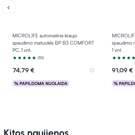
MICROLIFE automatinis kraujo
MICROLIFE
spaudimo matuoklis BP B3 COMFORT
spaudimo 
PC, 1 vnt.
1 vnt.
(10)
Įvertinimas 5.0 iš 5
Įvertinimas 
74,79 €
91,09 €
% PAPILDOMA NUOLAIDA
% PAPILD
Į krepšelį
Kitos naujienos