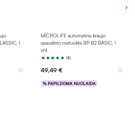
ujo
MICROLIFE automatinis kraujo
LASSIC, 1
spaudimo matuoklis BP B2 BASIC, 1
vnt.
(8)
Įvertinimas 4.6 iš 5
49,49 €
% PAPILDOMA NUOLAIDA
Į krepšelį