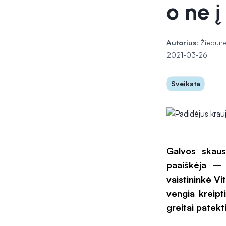
o ne 
Autorius:
Žiedūnė
2021-03-26
Sveikata
Galvos skaus
paaiškėja – 
vaistininkė Vi
vengia kreipt
greitai patekt