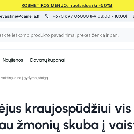
KOSMETIKOS MĖNUO: nuolaidos iki -50%!
evaistine@camelia.lt
+370 697 03000 (I-V 08:00 - 18:00)
Naujienos
Dovanų kuponai
 vaistinę, o ne į gydymo įstaigą
ėjus kraujospūdžiui vis
au žmonių skuba į vais