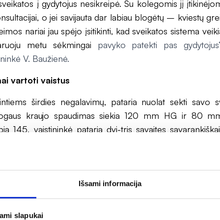
veikatos į gydytojus nesikreipė. Su kolegomis jį įtikinėjo
nsultacijai, o jei savijauta dar labiau blogėtų – kviestų gre
imos nariai jau spėjo įsitikinti, kad sveikatos sistema ve
aruoju metu sėkmingai
pavyko patekti pas gydytoju
ininkė V. Baužienė.
i vartoti vaistus
urintiems širdies negalavimų, pataria nuolat sekti savo s
ogaus kraujo spaudimas siekia 120 mm HG ir 80 mm.
ia 145, vaistininkė pataria dvi-tris savaites savarankiška
imą, kad būtų tiksliai aišku, koks jis yra iš tiesų.
mą pasimatuoti vien gydytojo kabinete gali neužte
gelį pacientų tuo metu ištinka „balto chalato sindromas“
Išsami informacija
ujant su mediku spaudimas šokteli net 10 ar 20 pa
mybės būsenoje žmogus vėliau ima abejoti, ar jam išties 
jami slapukai
 geriau kraujo spaudimą sekti ilgesnį laiką, kad visos