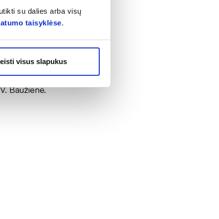
tikti su dalies arba visų
vatumo taisyklėse
.
jimą ar vaistus
lgesys padidina
inkstų problemų,
eisti visus slapukus
, kurių kraujo
 V. Baužienė.