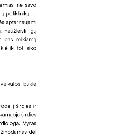
remiasi ne savo
čią polikliniką –
nės aptarnaujami
 neužleisti ligų
os pas reikiamą
lė iki tol laiko
sveikatos būkle
dė į širdies ir
 kamuoja širdies
rdiologą. Vyras
i žinodamas dėl