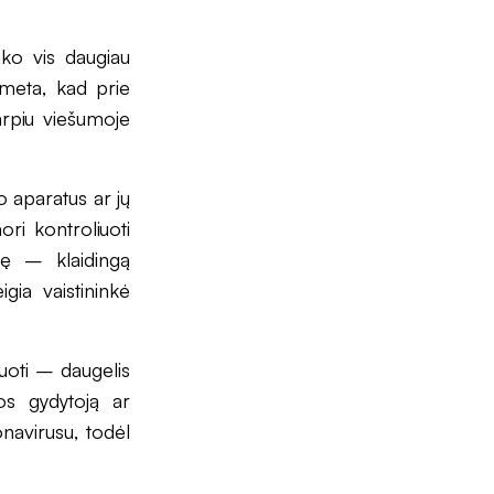
nko vis daugiau
tmeta, kad prie
tarpiu viešumoje
o aparatus ar jų
ri kontroliuoti
sę – klaidingą
gia vaistininkė
tuoti – daugelis
os gydytoją ar
onavirusu, todėl