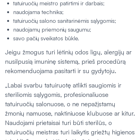
tatuiruočių meistro patirtimi ir darbais;
naudojama technika;
tatuiruočių salono sanitarinėmis sąlygomis;
naudojamų priemonių saugumu;
savo pačių sveikatos būkle.
Jeigu žmogus turi lėtinių odos ligų, alergijų ar
nusilpusią imuninę sistemą, prieš procedūrą
rekomenduojama pasitarti ir su gydytoju.
„Labai svarbu tatuiruotę atlikti saugiomis ir
steriliomis sąlygomis, profesionaliuose
tatuiruočių salonuose, o ne nepažįstamų
žmonių namuose, naktiniuose klubuose ar kitur.
Naudojami prietaisai turi būti sterilūs, o
tatuiruočių meistras turi laikytis griežtų higienos