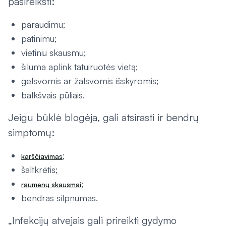
pasireikšti:
paraudimu;
patinimu;
vietiniu skausmu;
šiluma aplink tatuiruotės vietą;
gelsvomis ar žalsvomis išskyromis;
balkšvais pūliais.
Jeigu būklė blogėja, gali atsirasti ir bendrų
simptomų:
;
karščiavimas
šaltkrėtis;
;
raumenų skausmai
bendras silpnumas.
„Infekcijų atvejais gali prireikti gydymo