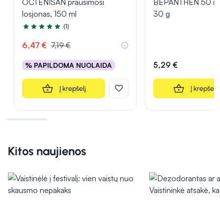
OCTENISAN prausimosi
BEPANTHEN 50 mg/
losjonas, 150 ml
30 g
(1)
Įvertinimas 5.0 iš 5
6,47 €
7,19 €
5,29 €
% PAPILDOMA NUOLAIDA
Į krepšelį
Į krepšelį
Kitos naujienos