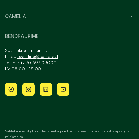
CAMELIA
BENDRAUKIME
Susisiekite su mumis:
El. p.:
evaistine@camelia.lt
Tel. nr.:
+370 697 03000
I-V 08:00 - 18:00
Valstybinė vaistų kontrolės tarnyba prie Lietuvos Respublikos sveikatos apsaugos
ministerijos