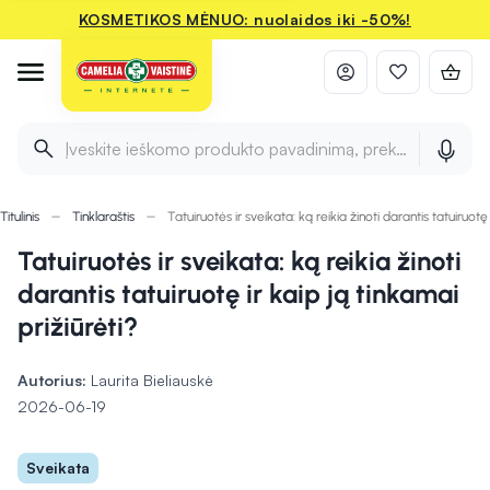
KOSMETIKOS MĖNUO: nuolaidos iki -50%!
Įveskite ieškomo produkto pavadinimą, prekės ženklą ir 
Titulinis
Tinklaraštis
Tatuiruotės ir sveikata: ką reikia žinoti darantis tatuiruotę 
Tatuiruotės ir sveikata: ką reikia žinoti
darantis tatuiruotę ir kaip ją tinkamai
prižiūrėti?
Autorius:
Laurita Bieliauskė
2026-06-19
Sveikata