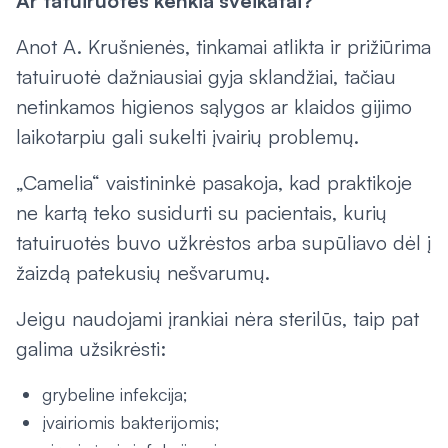
Ar tatuiruotės kenkia sveikatai?
Anot A. Krušnienės, tinkamai atlikta ir prižiūrima
tatuiruotė dažniausiai gyja sklandžiai, tačiau
netinkamos higienos sąlygos ar klaidos gijimo
laikotarpiu gali sukelti įvairių problemų.
„Camelia“ vaistininkė pasakoja, kad praktikoje
ne kartą teko susidurti su pacientais, kurių
tatuiruotės buvo užkrėstos arba supūliavo dėl į
žaizdą patekusių nešvarumų.
Jeigu naudojami įrankiai nėra sterilūs, taip pat
galima užsikrėsti:
grybeline infekcija;
įvairiomis bakterijomis;