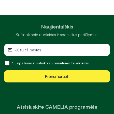
Naujienlaiškis
Sužinok apie nuolaidas ir specialius pasiūlymus!
Susipažinau ir sutinku su
privatumo taisyklėmis
Prenumeruoti
Atsisiųskite CAMELIA programėlę