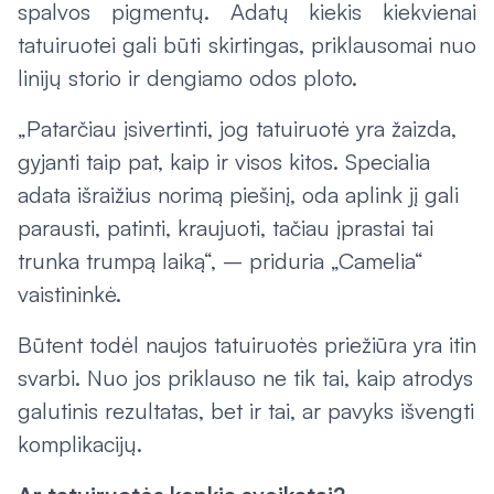
spalvos pigmentų. Adatų kiekis kiekvienai
tatuiruotei gali būti skirtingas, priklausomai nuo
linijų storio ir dengiamo odos ploto.
„Patarčiau įsivertinti, jog tatuiruotė yra žaizda,
gyjanti taip pat, kaip ir visos kitos. Specialia
adata išraižius norimą piešinį, oda aplink jį gali
parausti, patinti, kraujuoti, tačiau įprastai tai
trunka trumpą laiką“, – priduria „Camelia“
vaistininkė.
Būtent todėl naujos tatuiruotės priežiūra yra itin
svarbi. Nuo jos priklauso ne tik tai, kaip atrodys
galutinis rezultatas, bet ir tai, ar pavyks išvengti
komplikacijų.