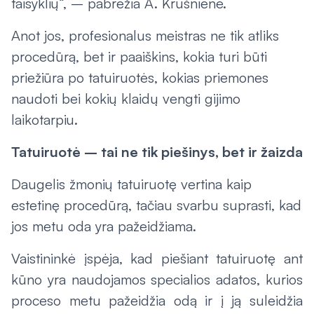
taisyklių“, – pabrėžia A. Krušnienė.
Anot jos, profesionalus meistras ne tik atliks
procedūrą, bet ir paaiškins, kokia turi būti
priežiūra po tatuiruotės, kokias priemones
naudoti bei kokių klaidų vengti gijimo
laikotarpiu.
Tatuiruotė – tai ne tik piešinys, bet ir žaizda
Daugelis žmonių tatuiruotę vertina kaip
estetinę procedūrą, tačiau svarbu suprasti, kad
jos metu oda yra pažeidžiama.
Vaistininkė įspėja, kad piešiant tatuiruotę ant
kūno yra naudojamos specialios adatos, kurios
proceso metu pažeidžia odą ir į ją suleidžia