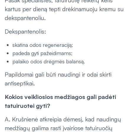
Pasak specialistės, tatuiruotę reikėtų kelis
kartus per dieną tepti drėkinamuoju kremu su
dekspantenoliu.
Dekspantenolis:
skatina odos regeneraciją;
padeda gyti pažeidimams;
palaiko odos drėgmės balansą.
Papildomai gali būti naudingi ir odai skirti
antiseptikai.
Kokios veikliosios medžiagos gali padėti
tatuiruotei gyti?
A. Krušnienė atkreipia dėmesį, kad naudingų
medžiagų galima rasti įvairiose tatuiruočių