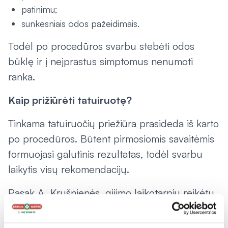
patinimu;
sunkesniais odos pažeidimais.
Todėl po procedūros svarbu stebėti odos
būklę ir į neįprastus simptomus nenumoti
ranka.
Kaip prižiūrėti tatuiruotę?
Tinkama tatuiruočių priežiūra prasideda iš karto
po procedūros. Būtent pirmosiomis savaitėmis
formuojasi galutinis rezultatas, todėl svarbu
laikytis visų rekomendacijų.
Pasak A. Krušnienės, gijimo laikotarpiu reikėtų
vengti veiklų, kurios gali padidinti infekcijų
riziką ar sudirginti odą.