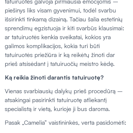
tatuiruotes galvoja pirmiausia emocijomis –
piešinys liks visam gyvenimui, todėl svarbu
išsirinkti tinkamą dizainą. Tačiau šalia estetinių
sprendimų egzistuoja ir kiti svarbūs klausimai:
ar tatuiruotės kenkia sveikatai, kokios yra
galimos komplikacijos, kokia turi būti
tatuiruotės priežiūra ir ką reikėtų žinoti dar
prieš atsisėdant į tatuiruočių meistro kėdę.
Ką reikia žinoti darantis tatuiruotę?
Vienas svarbiausių dalykų prieš procedūrą –
atsakingai pasirinkti tatuiruotę atliekantį
specialistą ir vietą, kurioje ji bus daroma.
Pasak „Camelia“ vaistininkės, verta pasidomėti: