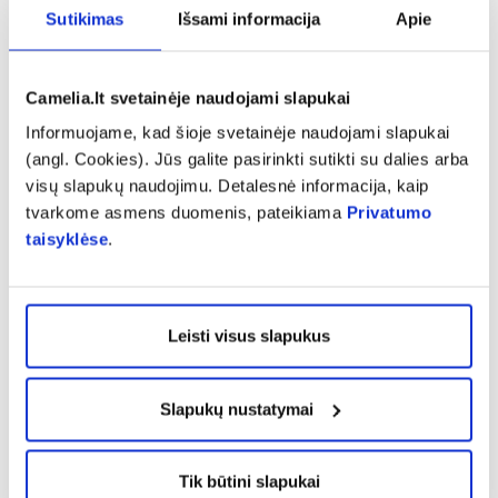
Sutikimas
Išsami informacija
Apie
Kol tatuiruotė nėra visiškai užgijusi nereikėtų:
lankytis baseine;
Camelia.lt svetainėje naudojami slapukai
eiti į pirtį;
Informuojame, kad šioje svetainėje naudojami slapukai
maudytis viešuose vandens telkiniuose;
(angl. Cookies). Jūs galite pasirinkti sutikti su dalies arba
degintis saulėje;
visų slapukų naudojimu. Detalesnė informacija, kaip
tvarkome asmens duomenis, pateikiama
Privatumo
atlikti odos šveitimo;
taisyklėse
.
atlikti depiliacijos tatuiruotoje vietoje.
Taip pat labai svarbu:
Leisti visus slapukus
nekasyti tatuiruotės;
netrinti jos rankšluosčiu ar drabužiais;
nekrapštyti susidariusio šašo.
Slapukų nustatymai
Šios klaidos gali ne tik sugadinti piešinį, bet ir
Tik būtini slapukai
padidinti infekcijų tikimybę.