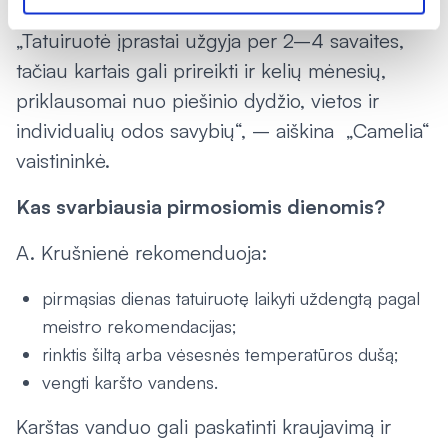
„Tatuiruotė įprastai užgyja per 2–4 savaites,
tačiau kartais gali prireikti ir kelių mėnesių,
priklausomai nuo piešinio dydžio, vietos ir
individualių odos savybių“, – aiškina „Camelia“
vaistininkė.
Kas svarbiausia pirmosiomis dienomis?
A. Krušnienė rekomenduoja:
pirmąsias dienas tatuiruotę laikyti uždengtą pagal
meistro rekomendacijas;
rinktis šiltą arba vėsesnės temperatūros dušą;
vengti karšto vandens.
Karštas vanduo gali paskatinti kraujavimą ir