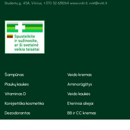
Studentų g. 45A, Vilnius, +370 52 639264 www.vvkt.lt, vvkt@vvkt.lt
Šampūnas
Veido kremas
Plaukų kaukės
Aminorūgštys
Vitaminas D
Veido kaukės
Korėjietiška kosmetika
Eteriniai aliejai
Dezodorantas
BB ir CC kremas