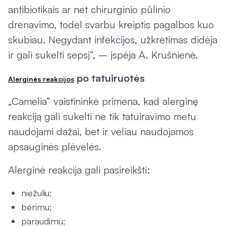
antibiotikais ar net chirurginio pūlinio
drenavimo, todėl svarbu kreiptis pagalbos kuo
skubiau. Negydant infekcijos, užkrėtimas didėja
ir gali sukelti sepsį“, – įspėja A. Krušnienė.
po tatuiruotės
Alerginės reakcijos
„Camelia“ vaistininkė primena, kad alerginę
reakciją gali sukelti ne tik tatuiravimo metu
naudojami dažai, bet ir vėliau naudojamos
apsauginės plėvelės.
Alerginė reakcija gali pasireikšti:
niežuliu;
bėrimu;
paraudimu;