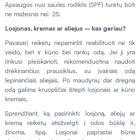
Apsaugos nuo saulės rodiklis (SPF) turėtų būti
ne mažesnis nei 25.
Losjonas, kremas ar aliejus – kas geriau?
Pavasarį reikėtų nepamiršti reabilituoti ne tik
veido, bet ir kūno bei rankų odą. Jei ji yra
linkusi pleiskanoti, rekomenduotina naudoti
drėkinančius prausiklius, su įvairiais odą
lepinančiais aliejais. Po maudynių dar drėgną
odą galima kruopščiai ištepti losjonais ar kūno
kremais.
Sprendžiant, ką pasirinkti: losjoną, aliejų ar
kremą reikėtų atsižvelgti į odos būklę ir,
žinoma, tipą. Losjonai paprastai būna