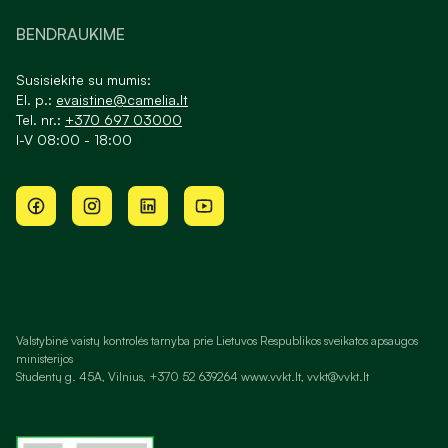
BENDRAUKIME
Susisiekite su mumis:
El. p.:
evaistine@camelia.lt
Tel. nr.:
+370 697 03000
I-V 08:00 - 18:00
Valstybinė vaistų kontrolės tarnyba prie Lietuvos Respublikos sveikatos apsaugos
ministerijos
Studentų g. 45A, Vilnius, +370 52 639264 www.vvkt.lt, vvkt@vvkt.lt