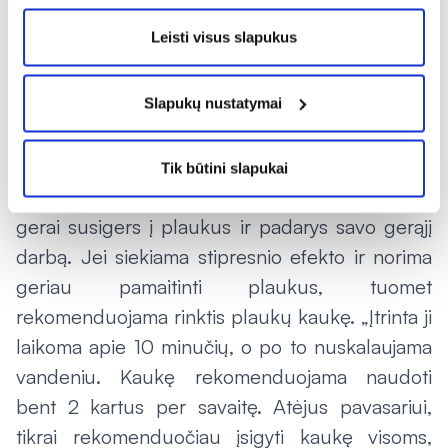
bus parinktas šampūnas“, – paaiškina
„Camelia“ vaistininkė.
Leisti visus slapukus
Išplovus plaukus su jiems tinkamu šampūnu,
privalu juos palepinti kondicionieriumi, kuris ne
Slapukų nustatymai
tik pamaitina plaukus, bet ir sulaiko juose
drėgmę. Tačiau nereikėtų skubėti jo iškart
Tik būtini slapukai
nuplauti, būtina palaukti, kol kondicionierius
gerai susigers į plaukus ir padarys savo gerąjį
darbą. Jei siekiama stipresnio efekto ir norima
geriau pamaitinti plaukus, tuomet
rekomenduojama rinktis plaukų kaukę. „Įtrinta ji
laikoma apie 10 minučių, o po to nuskalaujama
vandeniu. Kaukę rekomenduojama naudoti
bent 2 kartus per savaitę. Atėjus pavasariui,
tikrai rekomenduočiau įsigyti kaukę visoms,