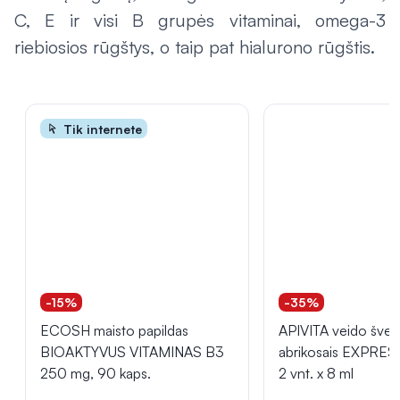
C, E ir visi B grupės vitaminai, omega-3
riebiosios rūgštys, o taip pat hialurono rūgštis.
Tik internete
-15%
-35%
ECOSH maisto papildas
APIVITA veido šveiti
BIOAKTYVUS VITAMINAS B3
abrikosais EXPRES
250 mg, 90 kaps.
2 vnt. x 8 ml