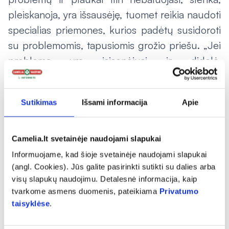
pleiskanoja, yra išsausėję, tuomet reikia naudoti
specialias priemones, kurios padėtų susidoroti
su problemomis, tapusiomis grožio priešu. „Jei
problema yra įsisenėjusi ir didelė,
rekomenduojama naudoti dermatologinius
šampūnus, kurie parduodami vaistinėse, tačiau
Sutikimas
Išsami informacija
Apie
juos reikia naudoti tol, kol išspręsite problemą.
Po to reikia naudoti profilaktiškai tik kas kokį
trečią ar ketvirtą plovimą. Kartais moterims
Camelia.lt svetainėje naudojami slapukai
būna sunku išsirinkti šampūną, tuomet tikslinga
Informuojame, kad šioje svetainėje naudojami slapukai
pagalbos prašyti pas vaistininką. Tik reikia
(angl. Cookies). Jūs galite pasirinkti sutikti su dalies arba
visų slapukų naudojimu. Detalesnė informacija, kaip
žinoti, kokio efekto siekiama ar kokias
tvarkome asmens duomenis, pateikiama
Privatumo
problemas norima išspręsti. Nuo to priklauso
taisyklėse
.
su kokiais vitaminais, mineralais ar ekstraktais