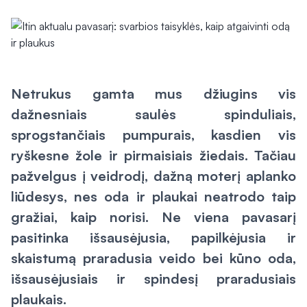
Netrukus gamta mus džiugins vis
dažnesniais saulės spinduliais,
sprogstančiais pumpurais, kasdien vis
ryškesne žole ir pirmaisiais žiedais. Tačiau
pažvelgus į veidrodį, dažną moterį aplanko
liūdesys, nes oda ir plaukai neatrodo taip
gražiai, kaip norisi. Ne viena pavasarį
pasitinka išsausėjusia, papilkėjusia ir
skaistumą praradusia veido bei kūno oda,
išsausėjusiais ir spindesį praradusiais
plaukais.