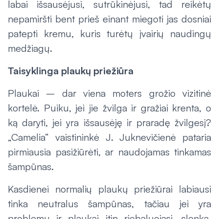
labai išsausėjusi, sutrūkinėjusi, tad reikėtų
nepamiršti bent prieš einant miegoti jas dosniai
patepti kremu, kuris turėtų įvairių naudingų
medžiagų.
Taisyklinga plaukų priežiūra
Plaukai – dar viena moters grožio vizitinė
kortelė. Puiku, jei jie žvilga ir gražiai krenta, o
ką daryti, jei yra išsausėję ir praradę žvilgesį?
„Camelia“ vaistininkė J. Juknevičienė pataria
pirmiausia pasižiūrėti, ar naudojamas tinkamas
šampūnas.
Kasdienei normalių plaukų priežiūrai labiausi
tinka neutralus šampūnas, tačiau jei yra
problemų ir plaukai itin riebaluojasi, slenka,