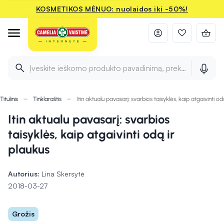
KOSMETIKOS MĖNUO: nuolaidos iki -50%!
Įveskite ieškomo produkto pavadinimą, prekės ženklą ir 
Titulinis
Tinklaraštis
Itin aktualu pavasarį: svarbios taisyklės, kaip atgaivinti od
Itin aktualu pavasarį: svarbios
taisyklės, kaip atgaivinti odą ir
plaukus
Autorius:
Lina Skersytė
2018-03-27
Grožis