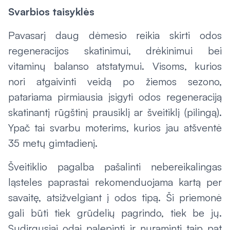
Svarbios taisyklės
Pavasarį daug dėmesio reikia skirti odos
regeneracijos skatinimui, drėkinimui bei
vitaminų balanso atstatymui. Visoms, kurios
nori atgaivinti veidą po žiemos sezono,
patariama pirmiausia įsigyti odos regeneraciją
skatinantį rūgštinį prausiklį ar šveitiklį (
pilingą
).
Ypač tai svarbu moterims, kurios jau atšventė
35 metų gimtadienį.
Šveitiklio pagalba pašalinti nebereikalingas
ląsteles paprastai rekomenduojama kartą per
savaitę, atsižvelgiant į odos tipą. Ši priemonė
gali būti tiek grūdelių pagrindo, tiek be jų.
Sudirgusiai odai palepinti ir nuraminti taip pat