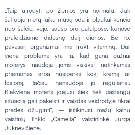
„Taip atrodyti po žiemos yra normalu. Juk
šaltuoju metų laiku mūsų oda ir plaukai kenčia
nuo šalčio, vėjo, sauso oro patalpose, kuriose
praleidžiame didesnę dalį dienos. Be to,
pavasarį organizmui ima trūkti vitaminų. Dar
viena problema yra ta, kad gana dažnai
moterys naudoja joms visiškai netinkamas
priemones arba nusiperka kokį kremą ar
losjoną, tačiau nenaudoja jo reguliariai.
Kiekviena moteris įdėjusi šiek tiek pastangų
situaciją gali pakeisti ir vaizdas veidrodyje tikrai
pradės džiuginti“, – įsitikinusi mažų kainų
vaistinių tinklo „Camelia“ vaistininkė Jurga
Juknevičienė.