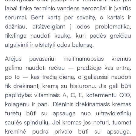
labai tinka terminio vandens aerozoliai ir įvairūs
serumai. Bent kartą per savaitę, o kartais ir
dažniau, atsižvelgiant į odos problematiką,
tikslinga naudoti kaukę, kuri padės greičiau
atgaivinti ir atstatyti odos balansą.
Atėjus pavasariui maitinamuosius kremus
galima naudoti rečiau – pradžioje kas antrą,
po to – kas trečią dieną, o galiausiai naudoti
tik drėkinantį kremą su hialuronu. Jis gali būti
papildytas vitaminais A, C, E, kofermentu Q10,
kolagenu ir pan. Dieninis drėkinamasis kremas
turėtų būti su apsauga nuo ultravioletinių
saulės spindulių. Jei kremas jos neturi, tuomet
kreminė pudra privalo būti su apsauga.