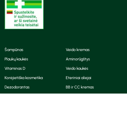
Šampūnas
Veido kremas
Plaukų kaukės
Aminorūgštys
Vitaminas D
Veido kaukės
Korėjietiška kosmetika
Eteriniai aliejai
Dezodorantas
BB ir CC kremas
Visos teisės saugomos
Privatumo taisyklės
Slapukų politika
© Camelia 2026