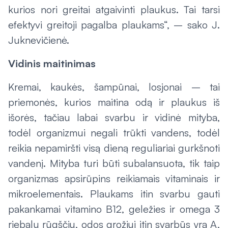
kurios nori greitai atgaivinti plaukus. Tai tarsi
efektyvi greitoji pagalba plaukams“, – sako J.
Juknevičienė.
Vidinis maitinimas
Kremai, kaukės, šampūnai, losjonai – tai
priemonės, kurios maitina odą ir plaukus iš
išorės, tačiau labai svarbu ir vidinė mityba,
todėl organizmui negali trūkti vandens, todėl
reikia nepamiršti visą dieną reguliariai gurkšnoti
vandenį. Mityba turi būti subalansuota, tik taip
organizmas apsirūpins reikiamais vitaminais ir
mikroelementais. Plaukams itin svarbu gauti
pakankamai vitamino B12, geležies ir omega 3
riebalų rūgščių, odos grožiui itin svarbūs yra A,