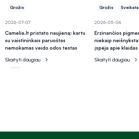
Grožis
Grožis
Sveikata
2026-07-07
2026-05-06
Camelia.lt pristato naujieną: kartu
Erzinančios pigme
su vaistininkais paruoštas
niekaip neišnyksta
nemokamas veido odos testas
įspėja apie klaidas
Skaityti daugiau
Skaityti daugiau