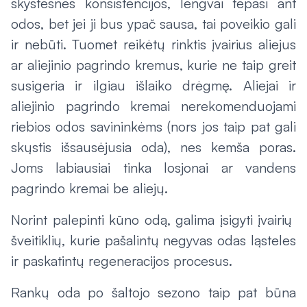
skystesnės konsistencijos, lengvai tepasi ant
odos, bet jei ji bus ypač sausa, tai poveikio gali
ir nebūti. Tuomet reikėtų rinktis įvairius aliejus
ar aliejinio pagrindo kremus, kurie ne taip greit
susigeria ir ilgiau išlaiko drėgmę. Aliejai ir
aliejinio pagrindo kremai nerekomenduojami
riebios odos savininkėms (nors jos taip pat gali
skųstis išsausėjusia oda), nes kemša poras.
Joms labiausiai tinka losjonai ar vandens
pagrindo kremai be aliejų.
Norint palepinti kūno odą, galima įsigyti įvairių
šveitiklių, kurie pašalintų negyvas odas ląsteles
ir paskatintų regeneracijos procesus.
Rankų oda po šaltojo sezono taip pat būna