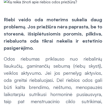
Riebi veido oda moterims sukelia daug
problemų. Jos priežiūra nėra paprasta, be to
storesnė, išsiplėtusiomis poromis, pilkšva,
riebaluota oda tikrai nekelia ir estetinio
pasigerėjimo.
Odos riebumas priklauso nuo riebalinių
liaukučių, gaminančių sebumą (riebų skystį),
veiklos aktyvumo. Jei jos pernelyg aktyvios,
oda greitai riebaluojasi. Dėl riebios odos gali
būti kalta brendimo, nėštumo, menopauzės
laikotarpiu sutrikusi hormoninė pusiausvyra,
taip pat menstruacinio ciklo sutrikimai,