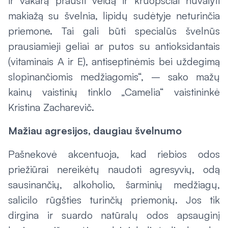
ir vakarą prausti veidą ir kruopščiai nuvalyti
makiažą su švelnia, lipidų sudėtyje neturinčia
priemone. Tai gali būti specialūs švelnūs
prausiamieji geliai ar putos su antioksidantais
(vitaminais A ir E), antiseptinėmis bei uždegimą
slopinančiomis medžiagomis“, – sako mažų
kainų vaistinių tinklo „Camelia“ vaistininkė
Kristina Zacharevič.
Mažiau agresijos, daugiau švelnumo
Pašnekovė akcentuoja, kad riebios odos
priežiūrai nereikėtų naudoti agresyvių, odą
sausinančių, alkoholio, šarminių medžiagų,
salicilo rūgšties turinčių priemonių. Jos tik
dirgina ir suardo natūralų odos apsauginį