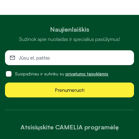
Naujienlaiškis
Sužinok apie nuolaidas ir specialius pasiūlymus!
Susipažinau ir sutinku su
privatumo taisyklėmis
Prenumeruoti
Atsisiųskite CAMELIA programėlę