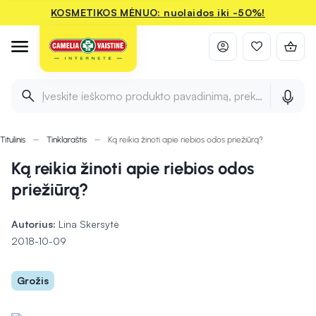
KOSMETIKOS MĖNUO: nuolaidos iki -50%!
Įveskite ieškomo produkto pavadinimą, prekės ženklą ir 
Titulinis
Tinklaraštis
Ką reikia žinoti apie riebios odos priežiūrą?
Ką reikia žinoti apie riebios odos
priežiūrą?
Autorius:
Lina Skersytė
2018-10-09
Grožis