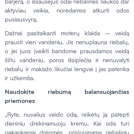
barjerą, o išsausėjus odai riebalinės liaukos dar
aktyviau veikia, norėdamos atkurti odos
pusiausvyrą.
Dažnai pasitaikanti moterų klaida – veidą
prausti vien vandeniu. Jis nenuplauna riebalų,
o jei juos įveikti bandome prausdamos veidą
šiltu vandeniu, poros išsiplečia ir nenuvalyti
riebalų ir makiažo likučiai lengvai į jas patenka
ir užkemša.
Naudokite riebumą balansuojančias
priemones
„Ryte, nuvalius veido odą, reikėtų ją patepti
dieniniu drėkinamuoju kremu. Kai oda turi
pakankamai drėgmės, prislopinama riebalinių