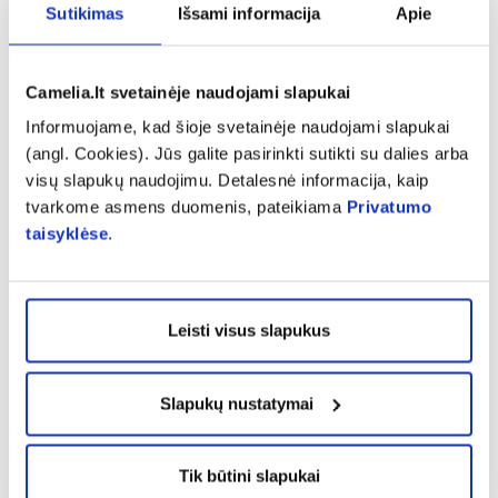
Sutikimas
Išsami informacija
Apie
odą šaltuoju sezonu. Pirmiausia reiktų
pasirūpinti aktyviu jos drėkinimu. Papildomo
maitinimo tokiai odai nereikia, nes ji iš prigimties
Camelia.lt svetainėje naudojami slapukai
yra apsaugota nuo šalčio ir vėjų. Nakčiai galima
Informuojame, kad šioje svetainėje naudojami slapukai
pasitepti gydomuoju kremu, kuris sumažins
(angl. Cookies). Jūs galite pasirinkti sutikti su dalies arba
visų slapukų naudojimu. Detalesnė informacija, kaip
riebalų išsiskyrimą ir apsaugos nuo porų
tvarkome asmens duomenis, pateikiama
Privatumo
užsikimšimo“, – aiškina vaistininkė.
taisyklėse
.
Moterims, turinčioms riebią odą,
rekomenduojama naudoti kiek įmanoma mažiau
Leisti visus slapukus
makiažo priemonių. Nuo kreminės pudros ar
makiažo pagrindo oda pradeda daug greičiau
blizgėti, negu be jų. Labiausiai tinka mineralinė
Slapukų nustatymai
pudra, kuri ne tik suteikia odai matinį atspalvį,
bet ir reguliuoja riebalinių liaukučių veiklą.
Tik būtini slapukai