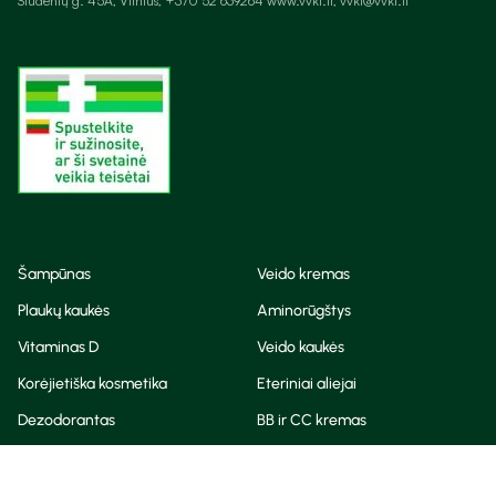
Studentų g. 45A, Vilnius, +370 52 639264 www.vvkt.lt, vvkt@vvkt.lt
Šampūnas
Veido kremas
Plaukų kaukės
Aminorūgštys
Vitaminas D
Veido kaukės
Korėjietiška kosmetika
Eteriniai aliejai
Dezodorantas
BB ir CC kremas
Visos teisės saugomos