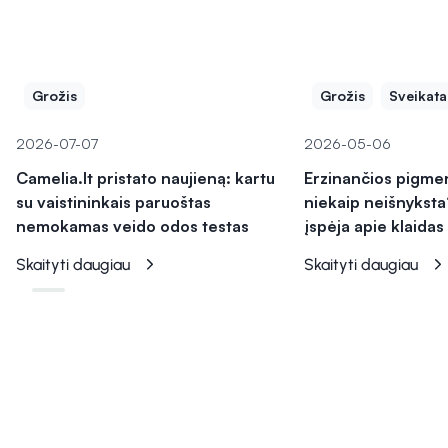
Grožis
Grožis
Sveikata
2026-07-07
2026-05-06
Camelia.lt pristato naujieną: kartu
Erzinančios pigme
su vaistininkais paruoštas
niekaip neišnyksta
nemokamas veido odos testas
įspėja apie klaidas
Skaityti daugiau
Skaityti daugiau