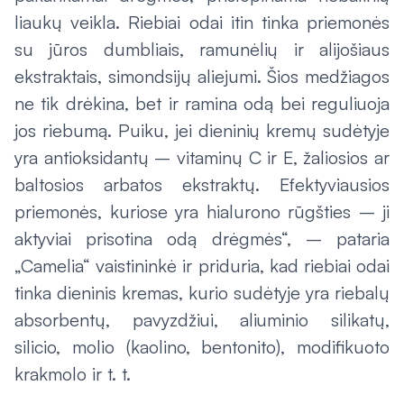
liaukų veikla. Riebiai odai itin tinka priemonės
su jūros dumbliais, ramunėlių ir alijošiaus
ekstraktais, simondsijų aliejumi. Šios medžiagos
ne tik drėkina, bet ir ramina odą bei reguliuoja
jos riebumą. Puiku, jei dieninių kremų sudėtyje
yra antioksidantų – vitaminų C ir E, žaliosios ar
baltosios arbatos ekstraktų. Efektyviausios
priemonės, kuriose yra hialurono rūgšties – ji
aktyviai prisotina odą drėgmės“, – pataria
„Camelia“ vaistininkė ir priduria, kad riebiai odai
tinka dieninis kremas, kurio sudėtyje yra riebalų
absorbentų, pavyzdžiui, aliuminio silikatų,
silicio, molio (kaolino, bentonito), modifikuoto
krakmolo ir t. t.