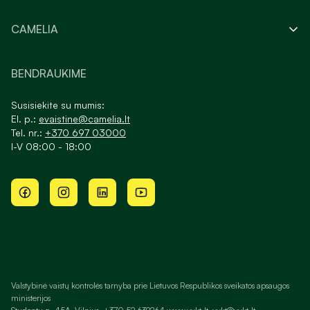
CAMELIA
BENDRAUKIME
Susisiekite su mumis:
El. p.:
evaistine@camelia.lt
Tel. nr.:
+370 697 03000
I-V 08:00 - 18:00
Valstybinė vaistų kontrolės tarnyba prie Lietuvos Respublikos sveikatos apsaugos
ministerijos