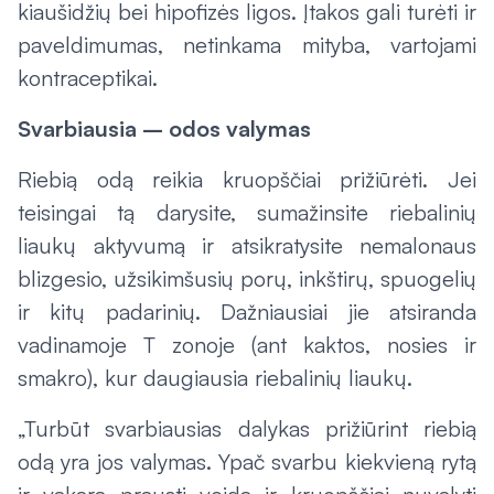
kiaušidžių bei hipofizės ligos. Įtakos gali turėti ir
paveldimumas, netinkama mityba, vartojami
kontraceptikai.
Svarbiausia – odos valymas
Riebią odą reikia kruopščiai prižiūrėti. Jei
teisingai tą darysite, sumažinsite riebalinių
liaukų aktyvumą ir atsikratysite nemalonaus
blizgesio, užsikimšusių porų, inkštirų, spuogelių
ir kitų padarinių. Dažniausiai jie atsiranda
vadinamoje T zonoje (ant kaktos, nosies ir
smakro), kur daugiausia riebalinių liaukų.
„Turbūt svarbiausias dalykas prižiūrint riebią
odą yra jos valymas. Ypač svarbu kiekvieną rytą