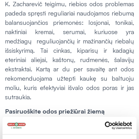
K. Zacharevič teigimu, riebios odos problemas
padeda spręsti reguliariai naudojamos riebumą
balansuojančios priemonės: losjonai, tonikai,
naktiniai kremai, serumai, kuriuose yra
medžiagų reguliuojančių ir mažinančių riebalų
išsiskyrimą. Tai cinkas, kiparisų ir kadagių
eteriniai aliejai, kaštonų, rudmenės, šalavijų
ekstraktai. Kartą ar du per savaitę ant odos
rekomenduojama užtepti kaukę su baltuoju
moliu, kuris efektyviai išvalo odos poras ir jas
sutraukia.
Pasiruoškite odos priežiūrai žiemą
„Nors ruduo dar vis džiugina gražiais orais,
vertėtų jau pagalvoti, kaip prižiūrėsite riebią