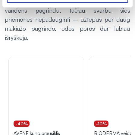
Makiažo pagrindas turėtų būti pagamintas
vandens pagrindu, tačiau svarbu šios
priemonės nepadauginti – užtepus per daug
makiažo pagrindo, odos poros dar labiau
išryškėja.
-40%
-10%
AVENE kūno prausiklis
BIODERMA veido 