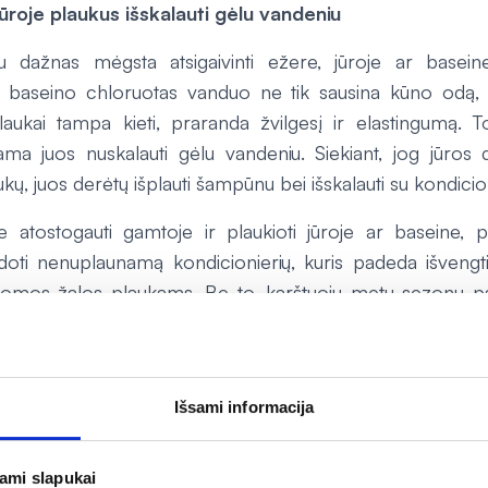
ūroje plaukus išskalauti gėlu vandeniu
nu dažnas mėgsta atsigaivinti ežere, jūroje ar baseine
 baseino chloruotas vanduo ne tik sausina kūno odą, b
laukai tampa kieti, praranda žvilgesį ir elastingumą. T
ama juos nuskalauti gėlu vandeniu. Siekiant, jog jūros d
kų, juos derėtų išplauti šampūnu bei išskalauti su kondicio
e atostogauti gamtoje ir plaukioti jūroje ar baseine, 
oti nenuplaunamą kondicionierių, kuris padeda išvengt
romos žalos plaukams. Be to, karštuoju metų sezonu pa
uvų ir kuo dažniau leisti plaukams išdžiūti natūraliai. To
altojo metų sezono.
Išsami informacija
ernete
Tik internete
jami slapukai