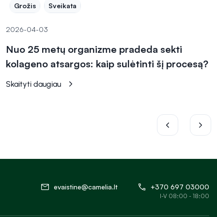
Grožis
Sveikata
2026-04-03
Nuo 25 metų organizme pradeda sekti
kolageno atsargos: kaip sulėtinti šį procesą?
Skaityti daugiau
evaistine@camelia.lt
+370 697 03000
I-V 08:00 - 18:00