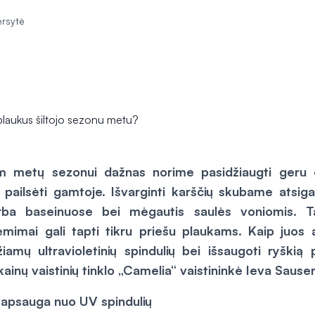
ersytė
jam metų sezonui dažnas norime pasidžiaugti geru
r pailsėti gamtoje. Išvarginti karščių skubame atsiga
arba baseinuose bei mėgautis saulės voniomis. Ta
mimai gali tapti tikru priešu plaukams. Kaip juos
žiamų ultravioletinių spindulių bei išsaugoti ryškią 
ainų vaistinių tinklo „Camelia“ vaistininkė Ieva Sause
apsauga nuo UV spindulių