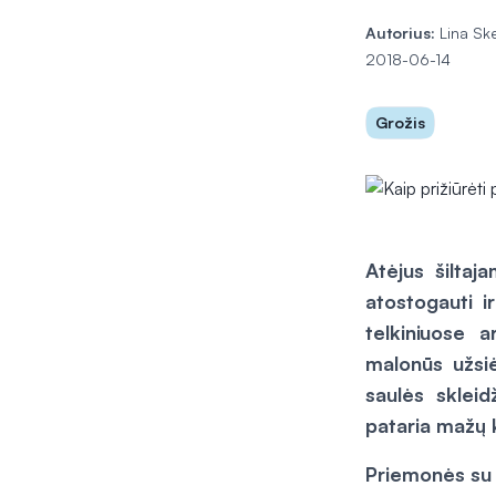
Autorius:
Lina Sk
2018-06-14
Grožis
Atėjus šilta
atostogauti i
telkiniuose 
malonūs užsiė
saulės skleid
pataria mažų k
Priemonės su 