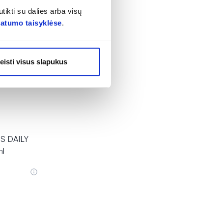
tikti su dalies arba visų
vatumo taisyklėse
.
eisti visus slapukus
ES DAILY
ml