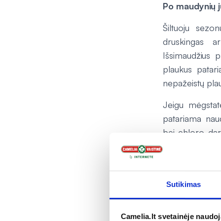
Po maudynių j
Šiltuoju sezo
druskingas ar
Išsimaudžius p
plaukus patari
nepažeistų plau
Jeigu mėgstat
patariama naud
bei chloro da
plaukų džiovint
atsigauna po š
Sutikimas
Tik int
Camelia.lt svetainėje naudo