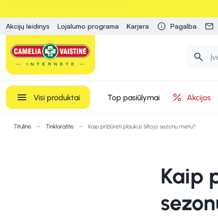
Akcijų leidinys
Lojalumo programa
Karjera
Pagalba
Visi produktai
Top pasiūlymai
Akcijos
Titulinis
Tinklaraštis
Kaip prižiūrėti plaukus šiltojo sezonu metu?
Kaip p
sezon