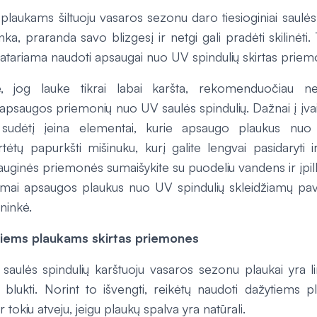
 plaukams šiltuoju vasaros sezonu daro tiesioginiai saulės
unka, praranda savo blizgesį ir netgi gali pradėti skilinėti.
tariama naudoti apsaugai nuo UV spindulių skirtas priem
, jog lauke tikrai labai karšta, rekomenduočiau ne
apsaugos priemonių nuo UV saulės spindulių. Dažnai į įva
ų sudėtį įeina elementai, kurie apsaugo plaukus nuo 
tėtų papurkšti mišinuku, kurį galite lengvai pasidaryti
auginės priemonės sumaišykite su puodeliu vandens ir įpilk
imai apsaugos plaukus nuo UV spindulių skleidžiamų pav
ininkė.
iems plaukams skirtas priemones
 saulės spindulių karštuoju vasaros sezonu plaukai yra li
i blukti. Norint to išvengti, reikėtų naudoti dažytiems p
 tokiu atveju, jeigu plaukų spalva yra natūrali.