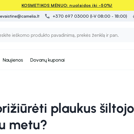
KOSMETIKOS MĖNUO: nuolaidos iki -50%!
evaistine@camelia.lt
+370 697 03000 (I-V 08:00 - 18:00)
Naujienos
Dovanų kuponai
rižiūrėti plaukus šiltoj
u metu?