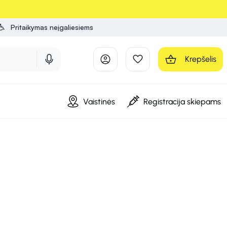
Pritaikymas neįgaliesiems
Krepšelis
Vaistinės
Registracija skiepams
o