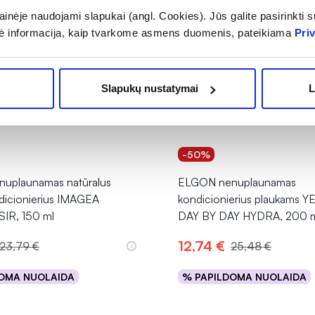
inėje naudojami slapukai (angl. Cookies). Jūs galite pasirinkti su
ė informacija, kaip tvarkome asmens duomenis, pateikiama
Pri
Slapukų nustatymai
L
-50%
uplaunamas natūralus
ELGON nenuplaunamas
dicionierius IMAGEA
kondicionierius plaukams Y
IR, 150 ml
DAY BY DAY HYDRA, 200 
12,74 €
23,79 €
25,48 €
OMA NUOLAIDA
% PAPILDOMA NUOLAIDA
Į krepšelį
Į krepšelį