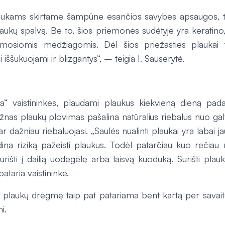
aukams skirtame šampūne esančios savybės apsaugos, t
i plaukų spalvą. Be to, šios priemonės sudėtyje yra keratino
amosiomis medžiagomis. Dėl šios priežasties plaukai 
i iššukuojami ir blizgantys“, – teigia I. Sauserytė.
a“ vaistininkės, plaudami plaukus kiekvieną dieną p
nas plaukų plovimas pašalina natūralius riebalus nuo gal
ar dažniau riebaluojasi. „Saulės nualinti plaukai yra labai 
dina riziką pažeisti plaukus. Todėl patarčiau kuo rečiau 
urišti į dailią uodegėlę arba laisvą kuoduką. Surišti plau
pataria vaistininkė.
yti plaukų drėgmę taip pat patariama bent kartą per savait
i.