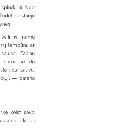
 spinduliai. Nuo
 Todėl karštuoju
ones.
išeiti iš namų
irių šampūnų ar
saulės. Tačiau
 ir namuose: du
ite į purkštuvą.
ojų“, – pataria
nkę keisti savo
laukams skirtus