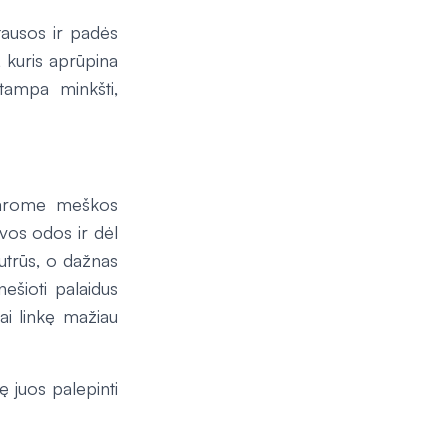
ausos ir padės
, kuris aprūpina
tampa minkšti,
adarome meškos
vos odos ir dėl
jautrūs, o dažnas
nešioti palaidus
kai linkę mažiau
ę juos palepinti