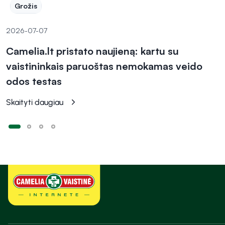
Grožis
2026-07-07
Camelia.lt pristato naujieną: kartu su
vaistininkais paruoštas nemokamas veido
odos testas
Skaityti daugiau