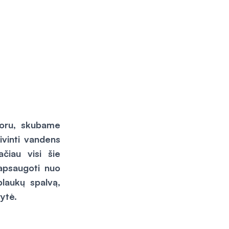
 oru, skubame
ivinti vandens
čiau visi šie
 apsaugoti nuo
plaukų spalvą,
rytė.