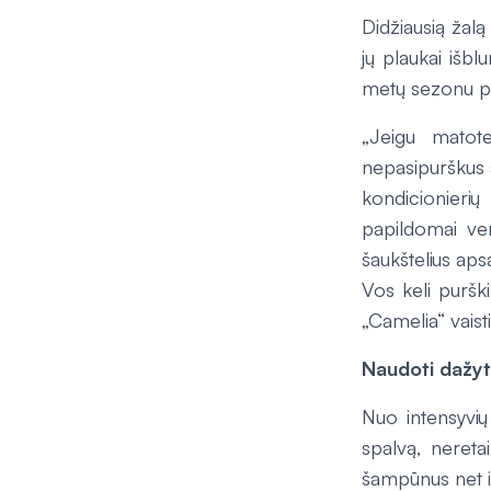
Didžiausią žalą
jų plaukai išbl
metų sezonu pa
„Jeigu matote
nepasipurškus 
kondicionieri
papildomai ver
šaukštelius aps
Vos keli puršk
„Camelia“ vaist
Naudoti dažyt
Nuo intensyvių
spalvą, nereta
šampūnus net ir