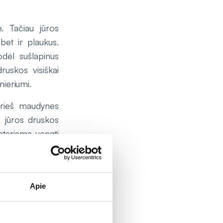
. Tačiau jūros
et ir plaukus.
odėl sušlapinus
ruskos visiškai
nieriumi.
prieš maudynes
i jūros druskos
tariama vengti
kiu būdu plaukai
Apie