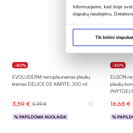
Informuojame, kad šioje sveta
slapukų naudojimu. Detalesn
Tik būtini slapukai
-40%
-30%
EVOLUDERM nenuplaunamas plaukų
ELGON nen
kremas DELICE DE KARITE, 200 ml
plaukų kon
PHYTOELIS
3,59 €
16,65 €
5,99 €
% PAPILDOMA NUOLAIDA
% PAPILD
Į krepšelį