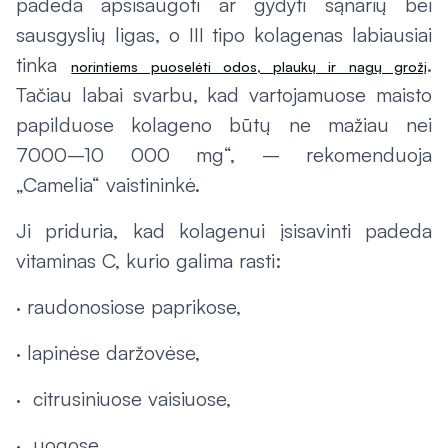
padeda apsisaugoti ar gydyti sąnarių bei
sausgyslių ligas, o III tipo kolagenas labiausiai
tinka
.
norintiems puoselėti odos, plaukų ir nagų grožį
Tačiau labai svarbu, kad vartojamuose maisto
papilduose kolageno būtų ne mažiau nei
7000–10 000 mg“, – rekomenduoja
„Camelia“ vaistininkė.
Ji priduria, kad kolagenui įsisavinti padeda
vitaminas C, kurio galima rasti:
· raudonosiose paprikose,
· lapinėse daržovėse,
· citrusiniuose vaisiuose,
· uogose.