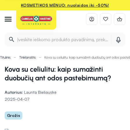
KOSMETIKOS MĖNUO: nuolaidos iki -50%!
Įveskite ieškomo produkto pavadinimą, prekės ženklą ir 
Titulinis
Tinklaraštis
Kova su celiulitu: kaip sumažinti duobučių ant odos pas
Kova su celiulitu: kaip sumažinti
duobučių ant odos pastebimumą?
Autorius:
Laurita Bieliauskė
2025-04-07
Grožis