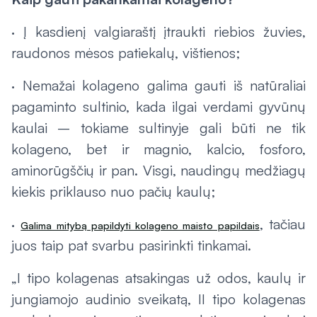
· Į kasdienį valgiaraštį įtraukti riebios žuvies,
raudonos mėsos patiekalų, vištienos;
· Nemažai kolageno galima gauti iš natūraliai
pagaminto sultinio, kada ilgai verdami gyvūnų
kaulai – tokiame sultinyje gali būti ne tik
kolageno, bet ir magnio, kalcio, fosforo,
aminorūgščių ir pan. Visgi, naudingų medžiagų
kiekis priklauso nuo pačių kaulų;
·
, tačiau
Galima mitybą papildyti kolageno maisto papildais
juos taip pat svarbu pasirinkti tinkamai.
„I tipo kolagenas atsakingas už odos, kaulų ir
jungiamojo audinio sveikatą, II tipo kolagenas