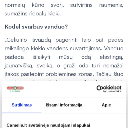
normalų kūno svorį, sutvirtins raumenis,
sumažins riebalų kiekį.
Kodėl svarbus vanduo?
„Celiulito išvaizdą pagerinti taip pat padės
reikalingo kiekio vandens suvartojimas. Vanduo
padeda išlaikyti mūsų odą elastingą,
jaunatvišką, sveiką, o graži oda turi nemažai
įtakos pastebint problemines zonas. Tačiau šiuo
atveju vanduo reikalingas ne tik odos grožiui,
bet ir toksinų pasišalinimui ir metabolinių
procesų organizme sureguliavimui.
Sutikimas
Išsami informacija
Apie
Žinoma, kai kurių žmonių kūnas yra linkęs
kaupti vandenį, ką gali lemti įvairūs vartojami
Camelia.lt svetainėje naudojami slapukai