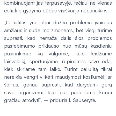
kombinuojant jas tarpusavyje, tačiau nė vienas
celiulito gydymo būdas visiškai jo nepanaikins.
„Celiulitas yra labai dažna problema įvairaus
amžiaus ir sudėjimo žmonėms, bet visgi turime
suprasti, kad nemaža dalis šios problemos
pastebimumo priklauso nuo mūsų kasdienių
pasirinkimų: ką valgome, kaip leidžiame
laisvalaikį, sportuojame, rūpinamės savo odą,
kiek skiriame tam laiko. Turint celiulitą tikrai
nereikia vengti vilkėti maudymosi kostiumėlį ar
šortus, geriau suprasti, kad darydami gerą
savo organizmui taip pat padedame kūnui
gražiau atrodyti“, – priduria I. Sauserytė.