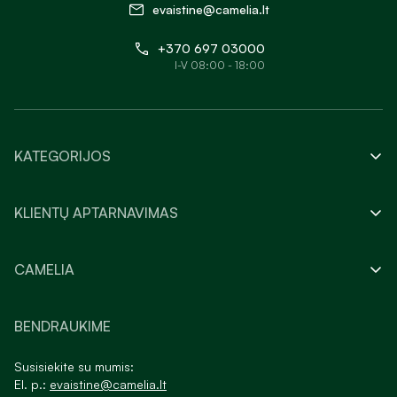
evaistine@camelia.lt
+370 697 03000
I-V 08:00 - 18:00
KATEGORIJOS
KLIENTŲ APTARNAVIMAS
CAMELIA
BENDRAUKIME
Susisiekite su mumis:
El. p.:
evaistine@camelia.lt