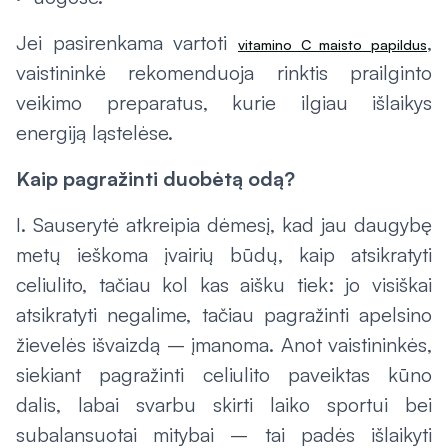
Jei pasirenkama vartoti
,
vitamino C maisto papildus
vaistininkė rekomenduoja rinktis prailginto
veikimo preparatus, kurie ilgiau išlaikys
energiją ląstelėse.
Kaip pagražinti duobėtą odą?
I. Sauserytė atkreipia dėmesį, kad jau daugybę
metų ieškoma įvairių būdų, kaip atsikratyti
celiulito, tačiau kol kas aišku tiek: jo visiškai
atsikratyti negalime, tačiau pagražinti apelsino
žievelės išvaizdą – įmanoma. Anot vaistininkės,
siekiant pagražinti celiulito paveiktas kūno
dalis, labai svarbu skirti laiko sportui bei
subalansuotai mitybai – tai padės išlaikyti