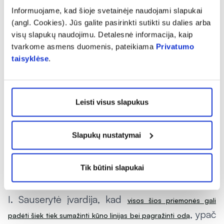
vaistai, ligos, gyvenimo būdas ar net valgomas
Informuojame, kad šioje svetainėje naudojami slapukai
maistas. Tokiais atvejais reikėtų pasikonsultuoti
(angl. Cookies). Jūs galite pasirinkti sutikti su dalies arba
su gydytoju ar vaistininku, kuris padės atrasti
visų slapukų naudojimu. Detalesnė informacija, kaip
būdus pašalinti papildomas vandens
tvarkome asmens duomenis, pateikiama
Privatumo
taisyklėse
.
sankaupas“, – sako vaistininkė.
Kosmetinių priemonių nauda
Leisti visus slapukus
Pasak jos, daugybė žmonių galvoja, kad įvairūs
probleminių kūno vietų įvyniojimai, specialus
Slapukų nustatymai
masažas nuo celiulito, koks nors kremas nuo
celiulito su tam tikromis veikliosiomis
medžiagomis ar net nemažai kainuojančios
Tik būtini slapukai
kosmetinės procedūros gali tapti išsigelbėjimu.
I. Sauserytė įvardija, kad
visos šios priemonės gali
, ypač
padėti šiek tiek sumažinti kūno linijas bei pagražinti odą