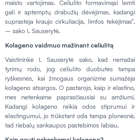
maisto vartojimas. Celiulito formavimąsi lemti
gali ir aptemptų drabužių dėvėjimas, kadangi
suprastėja kraujo cirkuliacija, limfos tekėjimas“,
– sako I. Sauserytė.
Kolageno vaidmuo mažinant celiulitą
Vaistininkė I. Sauserytė sako, kad nemažai
tyrimų rodo, jog celiulito duobutės tampa
ryškesnės, kai žmogaus organizme sumažėja
kolageno atsargos. O pastarojo, kaip ir elastino,
mes netenkame paprasčiausiai su amžiumi.
Kadangi kolageno reikia odos stiprumui ir
elastingumui, jo trūkstant oda tampa plonesnė,
tad riebalų sankaupos pastebimos labiau.
Kaip gauti pakankamai kolageno?