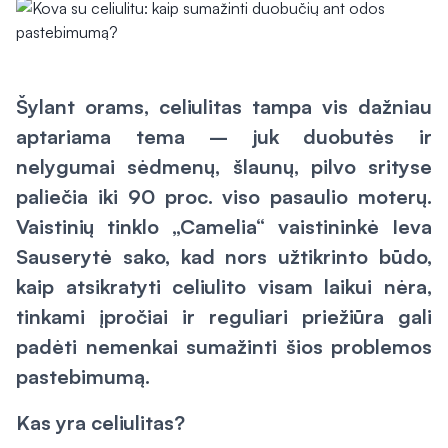
Šylant orams, celiulitas tampa vis dažniau
aptariama tema – juk duobutės ir
nelygumai sėdmenų, šlaunų, pilvo srityse
paliečia iki 90 proc. viso pasaulio moterų.
Vaistinių tinklo „Camelia“ vaistininkė Ieva
Sauserytė sako, kad nors užtikrinto būdo,
kaip atsikratyti celiulito visam laikui nėra,
tinkami įpročiai ir reguliari priežiūra gali
padėti nemenkai sumažinti šios problemos
pastebimumą.
Kas yra celiulitas?