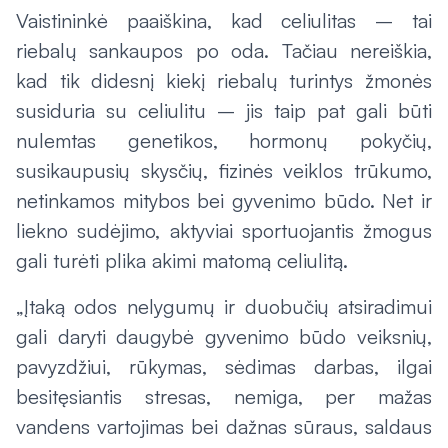
Vaistininkė paaiškina, kad celiulitas – tai
riebalų sankaupos po oda. Tačiau nereiškia,
kad tik didesnį kiekį riebalų turintys žmonės
susiduria su celiulitu – jis taip pat gali būti
nulemtas genetikos, hormonų pokyčių,
susikaupusių skysčių, fizinės veiklos trūkumo,
netinkamos mitybos bei gyvenimo būdo. Net ir
liekno sudėjimo, aktyviai sportuojantis žmogus
gali turėti plika akimi matomą celiulitą.
„Įtaką odos nelygumų ir duobučių atsiradimui
gali daryti daugybė gyvenimo būdo veiksnių,
pavyzdžiui, rūkymas, sėdimas darbas, ilgai
besitęsiantis stresas, nemiga, per mažas
vandens vartojimas bei dažnas sūraus, saldaus