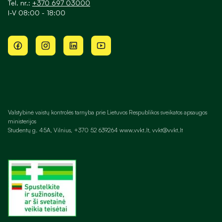
Tel. nr.:
+370 697 03000
I-V 08:00 - 18:00
Valstybinė vaistų kontrolės tarnyba prie Lietuvos Respublikos sveikatos apsaugos
ministerijos
Studentų g. 45A, Vilnius, +370 52 639264 www.vvkt.lt, vvkt@vvkt.lt