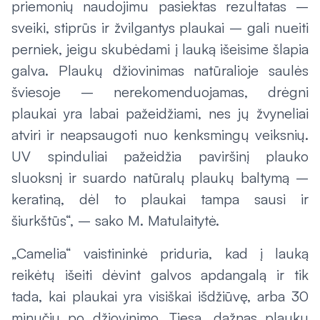
priemonių naudojimu pasiektas rezultatas –
sveiki, stiprūs ir žvilgantys plaukai – gali nueiti
perniek, jeigu skubėdami į lauką išeisime šlapia
galva. Plaukų džiovinimas natūralioje saulės
šviesoje – nerekomenduojamas, drėgni
plaukai yra labai pažeidžiami, nes jų žvyneliai
atviri ir neapsaugoti nuo kenksmingų veiksnių.
UV spinduliai pažeidžia paviršinį plauko
sluoksnį ir suardo natūralų plaukų baltymą –
keratiną, dėl to plaukai tampa sausi ir
šiurkštūs“, – sako M. Matulaitytė.
„Camelia“ vaistininkė priduria, kad į lauką
reikėtų išeiti dėvint galvos apdangalą ir tik
tada, kai plaukai yra visiškai išdžiūvę, arba 30
minučių po džiovinimo. Tiesa, dažnas plaukų