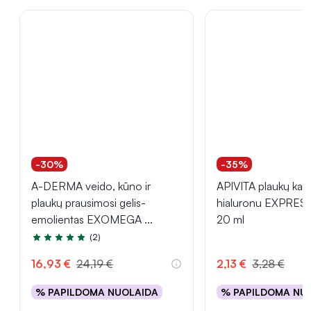
-30%
-35%
A-DERMA veido, kūno ir
APIVITA plaukų kau
plaukų prausimosi gelis-
hialuronu EXPRES
emolientas EXOMEGA
...
20 ml
(2)
Įvertinimas 5.0 iš 5
16,93 €
24,19 €
2,13 €
3,28 €
% PAPILDOMA NUOLAIDA
% PAPILDOMA NU