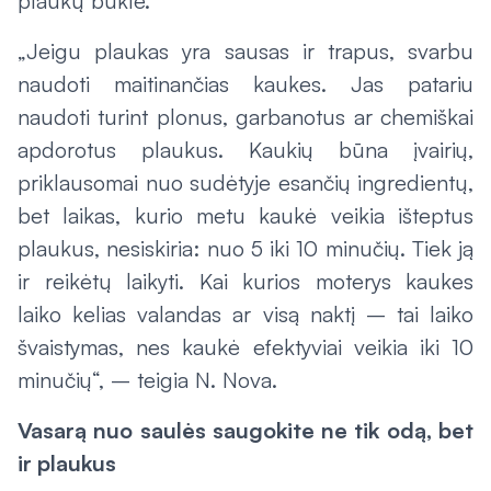
plaukų būklė.
„Jeigu plaukas yra sausas ir trapus, svarbu
naudoti maitinančias kaukes. Jas patariu
naudoti turint plonus, garbanotus ar chemiškai
apdorotus plaukus. Kaukių būna įvairių,
priklausomai nuo sudėtyje esančių ingredientų,
bet laikas, kurio metu kaukė veikia išteptus
plaukus, nesiskiria: nuo 5 iki 10 minučių. Tiek ją
ir reikėtų laikyti. Kai kurios moterys kaukes
laiko kelias valandas ar visą naktį – tai laiko
švaistymas, nes kaukė efektyviai veikia iki 10
minučių“, – teigia N. Nova.
Vasarą nuo saulės saugokite ne tik odą, bet
ir plaukus