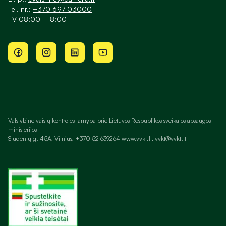
Tel. nr.:
+370 697 03000
I-V 08:00 - 18:00
Valstybinė vaistų kontrolės tarnyba prie Lietuvos Respublikos sveikatos apsaugos
ministerijos
Studentų g. 45A, Vilnius, +370 52 639264 www.vvkt.lt, vvkt@vvkt.lt