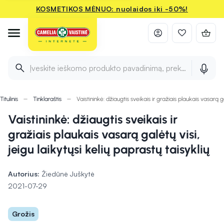
KOSMETIKOS MĖNUO: nuolaidos iki -50%!
Įveskite ieškomo produkto pavadinimą, prekės ženklą ir 
Titulinis
Tinklaraštis
Vaistininkė: džiaugtis sveikais ir gražiais plaukais vasarą ga
Vaistininkė: džiaugtis sveikais ir
gražiais plaukais vasarą galėtų visi,
jeigu laikytųsi kelių paprastų taisyklių
Autorius:
Žiedūnė Juškytė
2021-07-29
Grožis