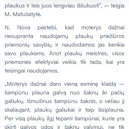
plaukus ir leis juos lengviau iššukuoti“, – teigia
M. Matulaitytė.
N. Nova pastebi, kad moterys dažnai
nesupranta naudojamų plaukų priežiūros
priemonių savybių ir naudodamos jas kenkia
savo plaukams. Anot plaukų meistrės, visos
priemonės efektyviai veikia tik tada, kai yra
teisingai naudojamos.
„Moterys dažnai daro vieną esminę klaidą –
šampūnu plauna galvą nuo šaknų iki pačių
galiukų. Išmuilinus šampūnu šaknis, o vėliau jį
skalaujant, plaukų galiukai ir taip išsiplauna.
Per visą plaukų ilgį tepami šampūnai, kurie yra
skirti galvos odos ir šaknų valymui, ne tik