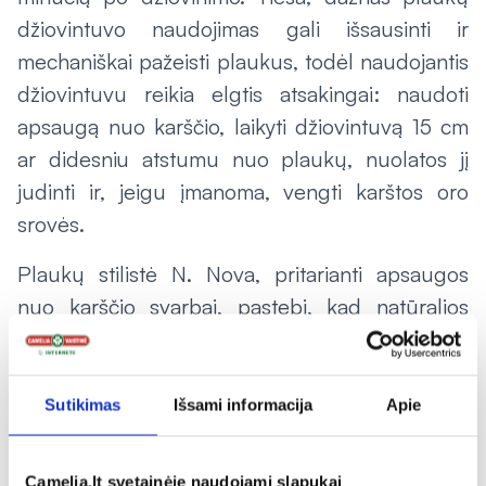
džiovintuvo naudojimas gali išsausinti ir
mechaniškai pažeisti plaukus, todėl naudojantis
džiovintuvu reikia elgtis atsakingai: naudoti
apsaugą nuo karščio, laikyti džiovintuvą 15 cm
ar didesniu atstumu nuo plaukų, nuolatos jį
judinti ir, jeigu įmanoma, vengti karštos oro
srovės.
Plaukų stilistė N. Nova, pritarianti apsaugos
nuo karščio svarbai, pastebi, kad natūralios
sudėties drėkinantys aliejai nėra tinkami
siekiant išvengti tiesioginių saulės spindulių
keliamos žalos plaukams: „Apsaugai nuo
Sutikimas
Išsami informacija
Apie
karščio naudokite tik priemones su UV filtrais,
nes esant 25 laipsnių ir aukštesnei
Camelia.lt svetainėje naudojami slapukai