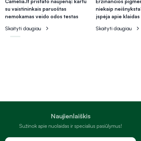
Camelia.lt pristato naujieną: kartu
Erzinančios pigme
su vaistininkais paruoštas
niekaip neišnyksta
nemokamas veido odos testas
įspėja apie klaidas
Skaityti daugiau
Skaityti daugiau
Naujienlaiškis
Sužinok apie nuolaidas ir specialius pasiūlymus!