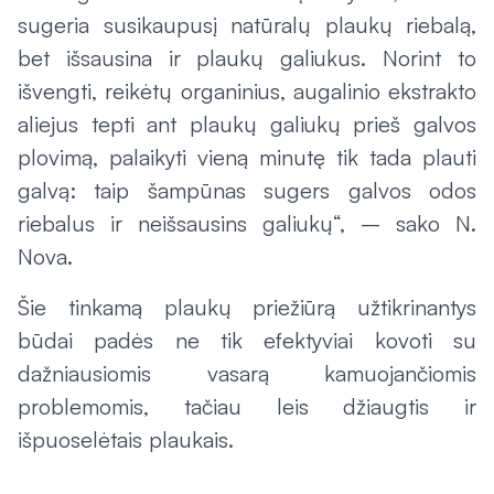
sugeria susikaupusį natūralų plaukų riebalą,
bet išsausina ir plaukų galiukus. Norint to
išvengti, reikėtų organinius, augalinio ekstrakto
aliejus tepti ant plaukų galiukų prieš galvos
plovimą, palaikyti vieną minutę tik tada plauti
galvą: taip šampūnas sugers galvos odos
riebalus ir neišsausins galiukų“, – sako N.
Nova.
Šie tinkamą plaukų priežiūrą užtikrinantys
būdai padės ne tik efektyviai kovoti su
dažniausiomis vasarą kamuojančiomis
problemomis, tačiau leis džiaugtis ir
išpuoselėtais plaukais.