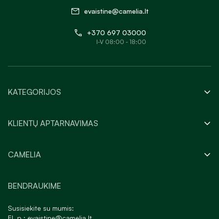
evaistine@camelia.lt
+370 697 03000
I-V 08:00 - 18:00
KATEGORIJOS
KLIENTŲ APTARNAVIMAS
CAMELIA
BENDRAUKIME
Susisiekite su mumis:
El. p.:
evaistine@camelia.lt