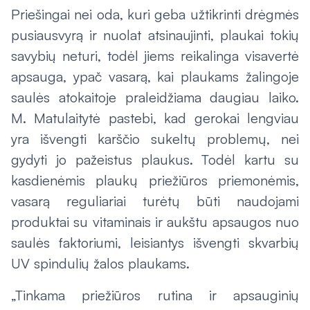
Priešingai nei oda, kuri geba užtikrinti drėgmės
pusiausvyrą ir nuolat atsinaujinti, plaukai tokių
savybių neturi, todėl jiems reikalinga visavertė
apsauga, ypač vasarą, kai plaukams žalingoje
saulės atokaitoje praleidžiama daugiau laiko.
M. Matulaitytė pastebi, kad gerokai lengviau
yra išvengti karščio sukeltų problemų, nei
gydyti jo pažeistus plaukus. Todėl kartu su
kasdienėmis plaukų priežiūros priemonėmis,
vasarą reguliariai turėtų būti naudojami
produktai su vitaminais ir aukštu apsaugos nuo
saulės faktoriumi, leisiantys išvengti skvarbių
UV spindulių žalos plaukams.
„Tinkama priežiūros rutina ir apsauginių