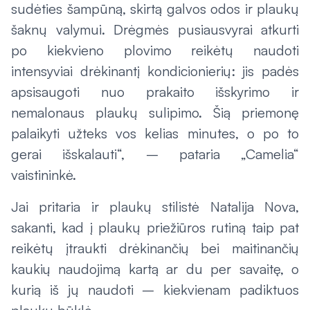
sudėties šampūną, skirtą galvos odos ir plaukų
šaknų valymui. Drėgmės pusiausvyrai atkurti
po kiekvieno plovimo reikėtų naudoti
intensyviai drėkinantį kondicionierių: jis padės
apsisaugoti nuo prakaito išskyrimo ir
nemalonaus plaukų sulipimo. Šią priemonę
palaikyti užteks vos kelias minutes, o po to
gerai išskalauti“, – pataria „Camelia“
vaistininkė.
Jai pritaria ir plaukų stilistė Natalija Nova,
sakanti, kad į plaukų priežiūros rutiną taip pat
reikėtų įtraukti drėkinančių bei maitinančių
kaukių naudojimą kartą ar du per savaitę, o
kurią iš jų naudoti – kiekvienam padiktuos