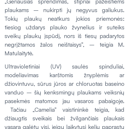
„Geriausias sprendimas, stipriai pažeistiems
plaukams – nukirpti jų negyvus galiukus.
Tokių plaukų neatkurs jokios priemonės:
tiesiog uždarys plauko žvynelius ir suteiks
sveikų plaukų įspūdį, nors iš tiesų padarytos
negrįžtamos žalos neištaisys“, – teigia M.
Matulaitytė.
Ultravioletiniai (UV) saulės spinduliai,
modeliavimas karštomis žnyplėmis ar
džiovintuvu, sūrus jūros ar chloruotas baseino
vanduo – šių kenksmingų plaukams veiksnių
pasekmės matomos jau vasaros pabaigoje.
Tačiau „Camelia“ vaistininkė teigia, kad
džiaugtis sveikais bei žvilgančiais plaukais
vasarą galėtų visi, jeigu laikytųsi kelių paprastų