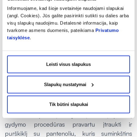
temperatūrai organiniai aliejai pradeda garuoti
Informuojame, kad šioje svetainėje naudojami slapukai
ir saulės atokaitoje esantys plaukai ima „kepti.“
(angl. Cookies). Jūs galite pasirinkti sutikti su dalies arba
visų slapukų naudojimu. Detalesnė informacija, kaip
Teisingai naudojamos drėkinimo priemonės
tvarkome asmens duomenis, pateikiama
Privatumo
sutramdys sausrą plaukuose
taisyklėse
.
„Sausas plaukas – tuščias plaukas, todėl
išsausėjusius plaukus įvairiomis priemonėmis
Leisti visus slapukus
galima primaitinti – užpildyti ir atgaivinti. Tai
padaryti padės kartą ar du per savaitę
Slapukų nustatymai
naudojama intensyviai drėkinanti kaukė, po
kiekvieno galvos plovimo naudojamas
Tik būtini slapukai
kondicionierius, ant drėgnų plaukų purškiamas
drėkinantis plaukų aliejus. Į sausų plaukų
gydymo procedūras pravartu įtraukti ir
purškiklį su pantenoliu, kuris suminkštins