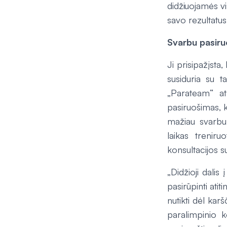
didžiuojamės v
savo rezultatu
Svarbu pasiru
Ji prisipažįsta
susiduria su t
„Parateam“ at
pasiruošimas, k
mažiau svarbu 
laikas treniru
konsultacijos su
„Didžioji dalis 
pasirūpinti atit
nutikti dėl kar
paralimpinio k