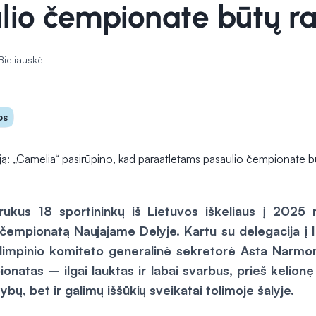
lio čempionate būtų r
Bieliauskė
os
rukus 18 sportininkų iš Lietuvos iškeliaus į 2025
 čempionatą Naujajame Delyje. Kartu su delegacija į In
limpinio komiteto generalinė sekretorė Asta Narmon
onatas – ilgai lauktas ir labai svarbus, prieš kelion
žybų, bet ir galimų iššūkių sveikatai tolimoje šalyje.