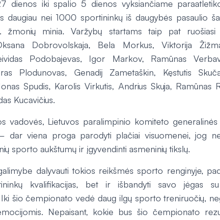
7 dienos iki spalio 5 dienos vyksiančiame paraatleti
s daugiau nei 1000 sportininkų iš daugybės pasaulio šal
. žmonių minia. Varžybų startams taip pat ruošiasi
 Oksana Dobrovolskaja, Bela Morkus, Viktorija Žižma
Deividas Podobajevas, Igor Markov, Ramūnas Verbavi
ūras Plodunovas, Genadij Zametaškin, Kęstutis Skuč
onas Spudis, Karolis Virkutis, Andrius Skuja, Ramūnas R
ldas Kucavičius.
 vadovės, Lietuvos paralimpinio komiteto generalinės s
 dar viena proga parodyti plačiai visuomenei, jog ne
inių sporto aukštumų ir įgyvendinti asmeninių tikslų.
alimybe dalyvauti tokios reikšmės sporto renginyje, p
tininkų kvalifikacijas, bet ir išbandyti savo jėgas s
 Iki šio čempionato vedė daug ilgų sporto treniruočių, ne
emocijomis. Nepaisant, kokie bus šio čempionato rezul