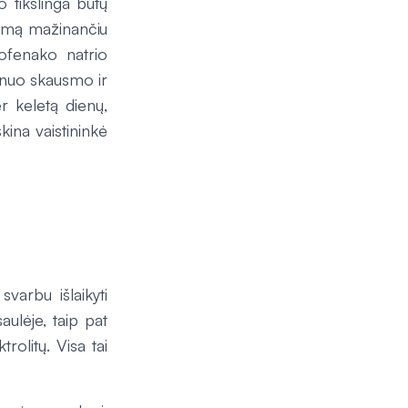
 tikslinga būtų
gimą mažinančiu
lofenako natrio
ų nuo skausmo ir
r keletą dienų,
kina vaistininkė
svarbu išlaikyti
aulėje, taip pat
rolitų. Visa tai