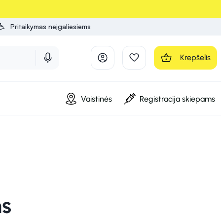
Pritaikymas neįgaliesiems
Krepšelis
Vaistinės
Registracija skiepams
ms