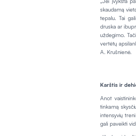
„Jei įvyksta p
skaudamą vietą
tepalu. Tai ga
druska ar ibupr
uždegimo. Tači
vertėtų apsilan
A. Krušnienė.
Karštis ir dehi
Anot vaistinink
tinkamą skysčių
intensyvių tren
gali paveikti v