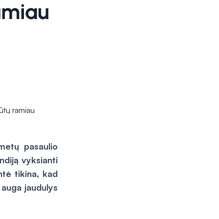
amiau
 metų pasaulio
diją vyksianti
tė tikina, kad
ę auga jaudulys