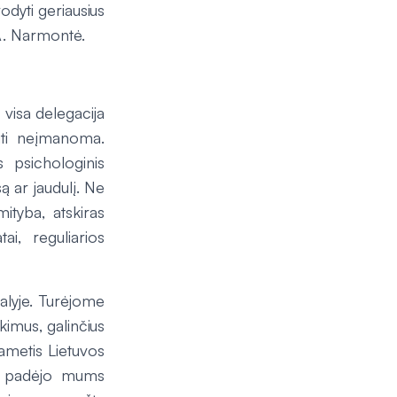
dyti geriausius
 A. Narmontė.
 visa delegacija
būti neįmanoma.
 psichologinis
ą ar jaudulį. Ne
ityba, atskiras
ai, reguliarios
 šalyje. Turėjome
ikimus, galinčius
gametis Lietuvos
ia“ padėjo mums