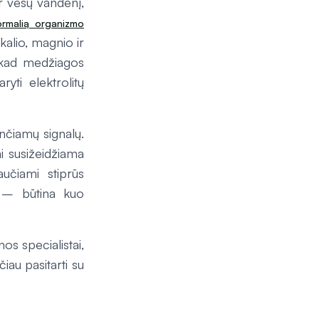
ir vėsų vandenį,
normalią organizmo
 kalio, magnio ir
, kad medžiagos
yti elektrolitų
unčiamų signalų.
ai susižeidžiama
učiami stiprūs
s – būtina kuo
os specialistai,
au pasitarti su