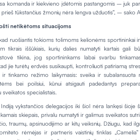
isa komanda ir kiekvieno įdėtomis pastangomis – juk paro
s prieš tūkstančius žmonių nėra lengva užduotis“, – sako
ošti netikėtoms situacijoms
, kad ruošiantis tokioms tolimoms kelionėms sportininkai ir
am tikrais iššūkiais, kurių dalies numatyti kartais gali 
stovė tikina, jog sportininkams labai svarbu tinkamas
ad jie turėtų erdvės susikaupti, kontroliuoti patiriamą stres
ir tinkamo režimo laikymasis: sveika ir subalansuota m
otėms bei poilsiui, kūnui atsigauti padedantys preparat
 sveikatos specialistais.
į Indiją vykstančios delegacijos iki šiol nėra lankęsi šioje
inkamais skiepais, privalu numatyti ir galimus sveikatos sutr
ščio, traumų, apsinuodijimo ar kitų veiksnių. Džiugu, kad il
omiteto rėmėjas ir partneris vaistinių tinklas „Camel