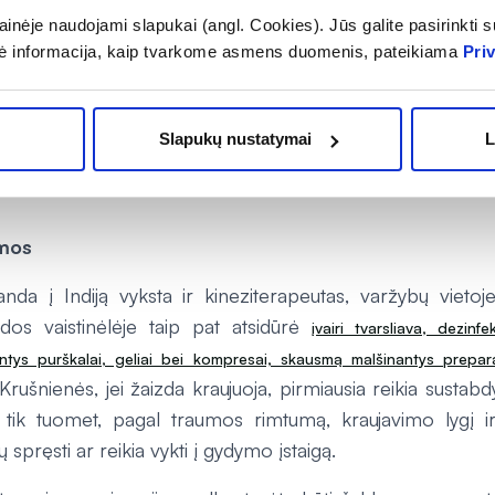
inėje naudojami slapukai (angl. Cookies). Jūs galite pasirinkti su
iasi ilgiau nei 3 dienas, viduriuojama labai gausiai, jaučia
ė informacija, kaip tvarkome asmens duomenis, pateikiama
Pri
i gleivių, ženkliai pasikeičia kvapas ar spalva, atsiranda
ilpnumas, karščiavimas, stiprus raumenų ar pilvo skaus
į gydymo įstaigą“, – paaiškina vaistininkė.
Slapukų nustatymai
L
mos
da į Indiją vyksta ir kineziterapeutas, varžybų vietoje
dos vaistinėlėje taip pat atsidūrė
įvairi tvarsliava, dezinf
antys purškalai, geliai bei kompresai, skausmą malšinantys prepara
 Krušnienės, jei žaizda kraujuoja, pirmiausia reikia sustabdy
o tik tuomet, pagal traumos rimtumą, kraujavimo lygį ir
tų spręsti ar reikia vykti į gydymo įstaigą.