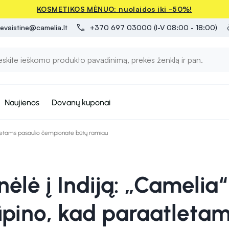
KOSMETIKOS MĖNUO: nuolaidos iki -50%!
evaistine@camelia.lt
+370 697 03000 (I-V 08:00 - 18:00)
Naujienos
Dovanų kuponai
aatletams pasaulio čempionate būtų ramiau
nėlė į Indiją: „Camelia“
ūpino, kad paraatleta