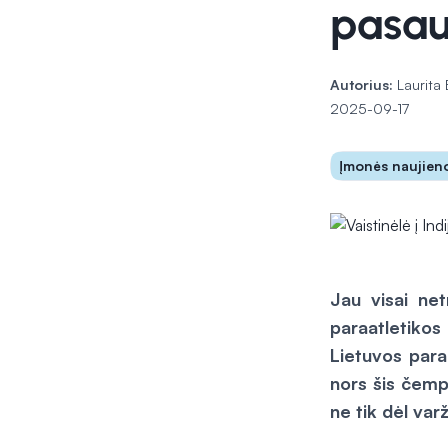
pasau
Autorius:
Laurita 
2025-09-17
Įmonės naujien
Jau visai net
paraatletikos
Lietuvos para
nors šis čempi
ne tik dėl var