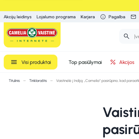
Akcijų leidinys
Lojalumo programa
Karjera
Pagalba
Visi produktai
Top pasiūlymai
Akcijos
Titulinis
Tinklaraštis
Vaistinėlė į Indiją: „Camelia“ pasirūpino, kad par
Vaisti
pasir