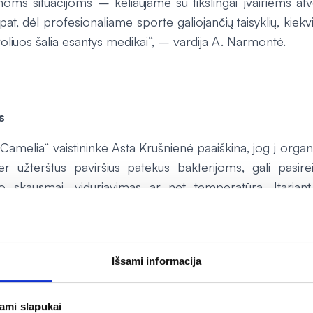
imoms situacijoms – keliaujame su tikslingai įvairiems at
p pat, dėl profesionaliame sporte galiojančių taisyklių, kie
oliuos šalia esantys medikai“, – vardija A. Narmontė.
s
o „Camelia“ vaistininkė Asta Krušnienė paaiškina, jog į orga
r užterštus paviršius patekus bakterijoms, gali pasirei
 skausmai, viduriavimas ar net temperatūra. Įtariant 
ina nieko nelaukti ir vartoti aktyvintosios anglies kapsul
kratus ir toksinus.
Esant pilvo pūtimui, viduriavimui, padėti g
ratai, pilvo spazmus palengvinti gali padėti drotaverino hidrochl
Išsami informacija
inti viduriavimą gali ir loperamido hidrochlorido preparatai,
r kitą infekciją jų vartoti griežtai negalima dėl kitokio p
jami slapukai