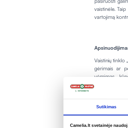
pasiruošti gal
vaistinėle. Tai
vartojimą kontr
Apsinuodijima
Vaistinių tinkl
gėrimais ar pe
vėmimas, kūno
vaistininkė rag
absorbuoti už
simetikono prepa
Sutikimas
Greitai palengv
apsinuodijimą a
principo.
Camelia.lt svetainėje naudo