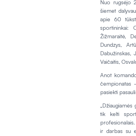
Nuo rugsėjo 2
šiemet dalyvau
apie 60 tūkst
sportininkai:
Žižmaraitė, 
Dundzys, Art
Dabužinskas, J
Vaičaitis, Osva
Anot komandos
čempionatas –
pasiekti pasaul
„Džiaugiamės g
tik kelti spor
profesionalais.
ir darbas su 