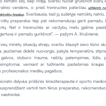
to klimato šalį, kaip Indiją, svarbu nuolat grukšnoti švarų 
alinio vandens, o prieš treniruotes patarčiau
užtikrinti 
. Svarbiausia, kad jų sudėtyje netrūktų natrio,
ektrolitų tirpalus
trolitų preparatus taip pat rekomenduoju gerti pamažu
intų. Net ir treniruotės ar varžybų metu galime pasidar
į gertuvę ir pamažu gurkšnoti“, – pažymi A. Krušnienė.
visų minėtų situacijų atveju, svarbu klausyti savo kūno si
a, jaučiamas didelis nuovargis, pakyla temperatūra, stipri
 galvos, stuburo trauma, raiščių patempimas, lūžis, ja
 simptomai, vemiant ar tuštinantis pastebimas krauja
is profesionalios medikų pagalbos.
nato dalyvius prižiūrės kineziterapeutai ir sporto medicin
nusprendžiant vartoti tam tikrus preparatus, rekomenduoči
 vaistininkė.