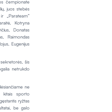
kos čempionate
ių, juos stebės
 ir „Parateam“
raitė, Kotryna
čius, Donatas
as, Raimondas
ojus, Eugenijus
ekretorės, šis
galia netrukdo
adėsiančiame ne
u kitais sporto
gęstantis ryžtas
tatai, be galo