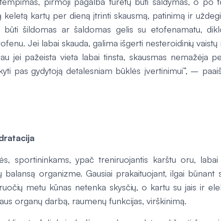
atempimas, pirmoji pagalba turėtų būti šaldymas, o po to
 keletą kartų per dieną įtrinti skausmą, patinimą ir užde
li būti šildomas ar šaldomas gelis su etofenamatu, dik
ofenu. Jei labai skauda, galima išgerti nesteroidinių vaist
au jei pažeista vieta labai tinsta, skausmas nemažėja pe
kyti pas gydytoją detalesniam būklės įvertinimui“, – paaiš
dratacija
ės, sportininkams, ypač treniruojantis karštu oru, labai 
 balansą organizme. Gausiai prakaituojant, ilgai būnant s
iruočių metu kūnas netenka skysčių, o kartu su jais ir elekt
idaus organų darbą, raumenų funkcijas, virškinimą.