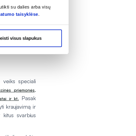
tikti su dalies arba visų
mi dehidratacijos
vatumo taisyklėse
.
 kraujo pėdsakų,
mas, vėmimas –
eisti visus slapukus
 veiks speciali
ekcinės priemonės,
Pasak
tai ir kt.
ti kraujavimą ir
 kitus svarbius