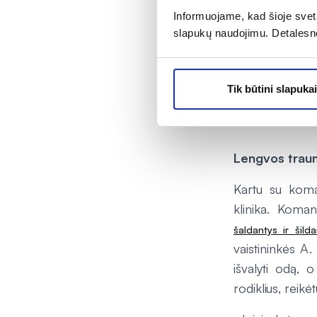
Informuojame, kad šioje sveta
„Jei diarėja tęs
slapukų naudojimu. Detalesn
požymiai, matos
pasireiškia s
būtina kreiptis 
Tik būtini slapukai
Lengvos trau
Kartu su koman
klinika. Koman
šaldantys ir šild
vaistininkės A.
išvalyti odą, 
rodiklius, reikė