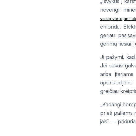
„Išvykus į karš
nevengti miner
veiklą vartojant el
chloridų. Elek
geriau pasisav
gėrimą tiesiai 
Ji pažymi, kad 
Jei sukasi galv
arba įtariama
apsinuodijimo
greičiau kreipt
„Kadangi čempio
prieš patiems 
jais“, – priduria