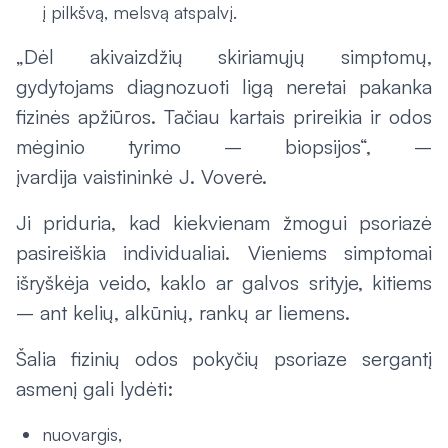
į pilkšvą, melsvą atspalvį.
„Dėl akivaizdžių skiriamųjų simptomų,
gydytojams diagnozuoti ligą neretai pakanka
fizinės apžiūros. Tačiau kartais prireikia ir odos
mėginio tyrimo – biopsijos“, –
įvardija vaistininkė J. Voverė.
Ji priduria, kad kiekvienam žmogui psoriazė
pasireiškia individualiai. Vieniems simptomai
išryškėja veido, kaklo ar galvos srityje, kitiems
– ant kelių, alkūnių, rankų ar liemens.
Šalia fizinių odos pokyčių psoriaze sergantį
asmenį gali lydėti:
nuovargis,