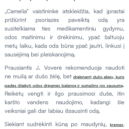
„Camelia“ vaistininkė atskleidžia, kad įprastai
prižiūrint psoriazės paveiktą odą yra
susitelkiama ties medikamentiniu gydymu,
odos maitinimu ir drėkinimu, ypač šaltuoju
metų laiku, kada oda būna ypač jautri, linkusi į
sausėjimą bei pleiskanojimą.
Prausiantis J. Voverė rekomenduoja naudoti
ne muilą ar dušo žėlę, bet
drėkinantį dušo aliejų, kuris
.
padės išlaikyti odos drėgmės balansą ir sumažins jos sausumą
Reikėtų vengti ir ilgo prausimosi duše, itin
karšto vandens naudojimo, kadangi šie
veiksniai gali dar labiau išsausinti odą.
Siekiant sudrėkinti kūną po maudynių,
kremas,