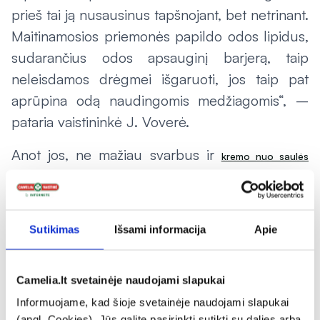
prieš tai ją nusausinus tapšnojant, bet netrinant.
Maitinamosios priemonės papildo odos lipidus,
sudarančius odos apsauginį barjerą, taip
neleisdamos drėgmei išgaruoti, jos taip pat
aprūpina odą naudingomis medžiagomis“, –
pataria vaistininkė J. Voverė.
Anot jos, ne mažiau svarbus ir
kremo nuo saulės
– net ir vėsiomis, apniukusiomis ar
naudojimas
drėgnomis dienomis.
8. Į ką žiemą svarbu atkreipti dėmesį,
Sutikimas
Išsami informacija
Apie
sergant žvyneline?
Camelia.lt svetainėje naudojami slapukai
Šaltuoju metų sezonu, sergantiems psoriaze,
Informuojame, kad šioje svetainėje naudojami slapukai
reikėtų stengtis nepersišaldyti, saugoti rankas,
(angl. Cookies). Jūs galite pasirinkti sutikti su dalies arba