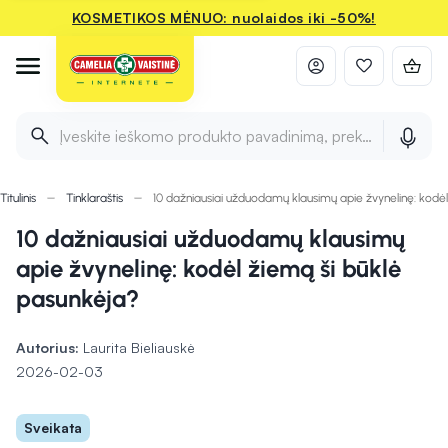
KOSMETIKOS MĖNUO: nuolaidos iki -50%!
Įveskite ieškomo produkto pavadinimą, prekės ženklą ir 
Titulinis
Tinklaraštis
10 dažniausiai užduodamų klausimų apie žvynelinę: kodė
10 dažniausiai užduodamų klausimų
apie žvynelinę: kodėl žiemą ši būklė
pasunkėja?
Autorius:
Laurita Bieliauskė
2026-02-03
Sveikata