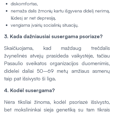
diskomfortas,
nemaža dalis žmonių kartu išgyvena didelį nerimą,
liūdesį ar net depresiją,
vengiama įvairių socialinių situacijų. ​​​​​​​
3. Kada dažniausiai susergama psoriaze?
Skaičiuojama, kad maždaug trečdalis
žvynelinės atvejų prasideda vaikystėje, tačiau
Pasaulio sveikatos organizacijos duomenimis,
didelei daliai 50–69 metų amžiaus asmenų
taip pat išsivysto ši liga.
4. Kodėl susergama?
Nėra tiksliai žinoma, kodėl psoriazė išsivysto,
bet mokslininkai sieja genetiką su tam tikrais