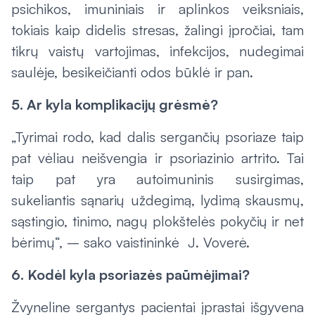
psichikos, imuniniais ir aplinkos veiksniais,
tokiais kaip didelis stresas, žalingi įpročiai, tam
tikrų vaistų vartojimas, infekcijos, nudegimai
saulėje, besikeičianti odos būklė ir pan.
5. Ar kyla komplikacijų grėsmė?
„Tyrimai rodo, kad dalis sergančių psoriaze taip
pat vėliau neišvengia ir psoriazinio artrito. Tai
taip pat yra autoimuninis susirgimas,
sukeliantis sąnarių uždegimą, lydimą skausmų,
sąstingio, tinimo, nagų plokštelės pokyčių ir net
bėrimų“, – sako vaistininkė J. Voverė.
6. Kodėl kyla psoriazės paūmėjimai?
Žvyneline sergantys pacientai įprastai išgyvena