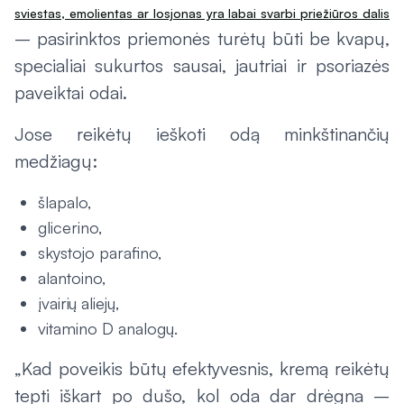
sviestas, emolientas ar losjonas yra labai svarbi priežiūros dalis
– pasirinktos priemonės turėtų būti be kvapų,
specialiai sukurtos sausai, jautriai ir psoriazės
paveiktai odai.
Jose reikėtų ieškoti odą minkštinančių
medžiagų:
šlapalo,
glicerino,
skystojo parafino,
alantoino,
įvairių aliejų,
vitamino D analogų.
„Kad poveikis būtų efektyvesnis, kremą reikėtų
tepti iškart po dušo, kol oda dar drėgna –