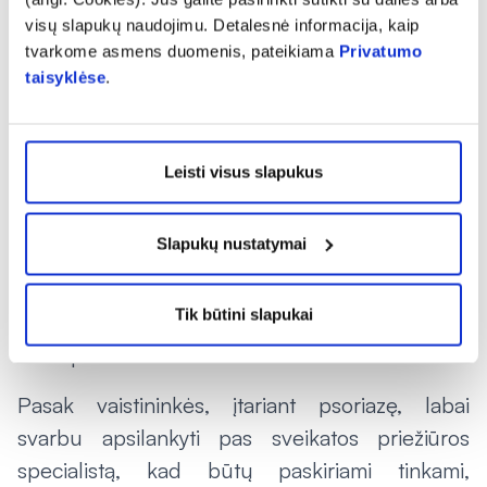
veidą ir galvą: tepti apsauginius kremus, dėvėti
visų slapukų naudojimu. Detalesnė informacija, kaip
galvos dangalus, pirštines, šalį ar skarą.
tvarkome asmens duomenis, pateikiama
Privatumo
Staigūs temperatūrų pokyčiai gali ne tik
taisyklėse
.
išbalansuoti imuninę sistemą, bet ir sukelti
simptomų paūmėjimą.
Leisti visus slapukus
Atidžiai reikėtų rinktis ir drabužius – vaistininkė
J. Voverė pataria atkreipti dėmesį į audinių
Slapukų nustatymai
sudėtį, kadangi medvilnė ir šilkas visada bus
švelnesni odai, nei sintetiniai audiniai. Per
Tik būtini slapukai
ankšti drabužiai vėlgi gali sukelti dirginimą bei
odos pažeidimus.
Pasak vaistininkės, įtariant psoriazę, labai
svarbu apsilankyti pas sveikatos priežiūros
specialistą, kad būtų paskiriami tinkami,