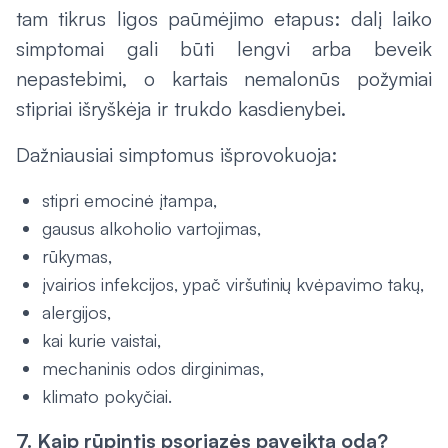
tam tikrus ligos paūmėjimo etapus: dalį laiko
simptomai gali būti lengvi arba beveik
nepastebimi, o kartais nemalonūs požymiai
stipriai išryškėja ir trukdo kasdienybei.
Dažniausiai simptomus išprovokuoja:
stipri emocinė įtampa,
gausus alkoholio vartojimas,
rūkymas,
įvairios infekcijos, ypač viršutinių kvėpavimo takų,
alergijos,
kai kurie vaistai,
mechaninis odos dirginimas,
klimato pokyčiai.
7. Kaip rūpintis psoriazės paveikta oda?