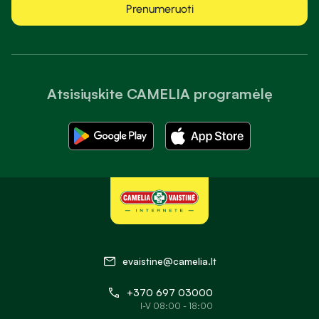
Prenumeruoti
Atsisiųskite CAMELIA programėlę
evaistine@camelia.lt
+370 697 03000
I-V 08:00 - 18:00