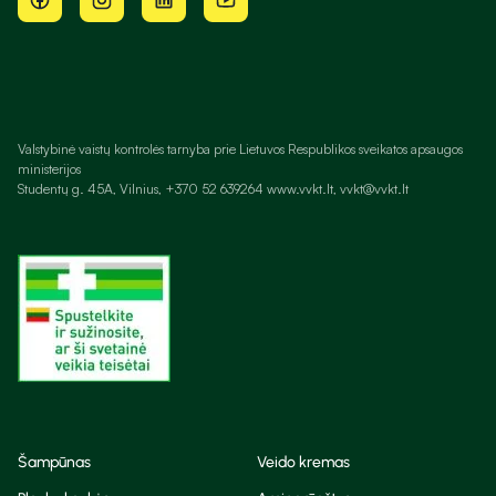
Valstybinė vaistų kontrolės tarnyba prie Lietuvos Respublikos sveikatos apsaugos
ministerijos
Studentų g. 45A, Vilnius, +370 52 639264 www.vvkt.lt, vvkt@vvkt.lt
Šampūnas
Veido kremas