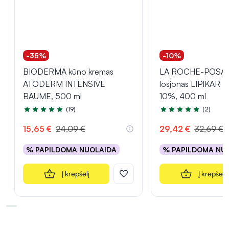
-35%
-10%
BIODERMA kūno kremas
LA ROCHE-POSAY
ATODERM INTENSIVE
losjonas LIPIKAR 
BAUME, 500 ml
10%, 400 ml
(19)
(2)
Įvertinimas 4.9 iš 5
Įvertinimas 5.0 iš 5
15,65 €
24,09 €
29,42 €
32,69 €
% PAPILDOMA NUOLAIDA
% PAPILDOMA NU
Į krepšelį
Į krepšelį