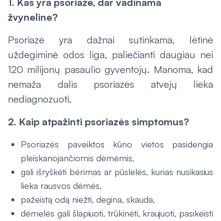
1. Kas yra psoriazė, dar vadinama
žvyneline?
Psoriazė yra dažnai sutinkama, lėtinė
uždegiminė odos liga, paliečianti daugiau nei
120 milijonų pasaulio gyventojų. Manoma, kad
nemaža dalis psoriazės atvejų lieka
nediagnozuoti.
2. Kaip atpažinti psoriazės simptomus?
Psoriazės paveiktos kūno vietos pasidengia
pleiskanojančiomis dėmėmis,
gali išryškėti bėrimas ar pūslelės, kurias nusikasius
lieka rausvos dėmės,
pažeistą odą niežti, degina, skauda,
dėmelės gali šlapiuoti, trūkinėti, kraujuoti, pasikeisti