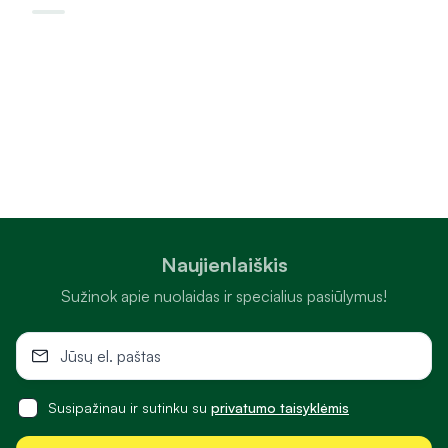
Naujienlaiškis
Sužinok apie nuolaidas ir specialius pasiūlymus!
Susipažinau ir sutinku su
privatumo taisyklėmis