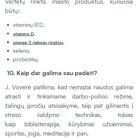
Vertėtų rinktis maisto produktus, kuriuose
būtų:
vitaminų B12,
,
vitamino D
,
omega-3 riebiųjų rūgščių
seleno,
probiotikų.
10. Kaip dar galima sau padėti?
J. Voverė patikina, kad nemažai naudos galima
atrasti ir tinkamame darbo-poilsio režime,
žalingų įpročių atsisakyme, taip pat gilinantis į
streso valdymo technikas, tokias
kaip biblioterapija, kūrybiniai užsiėmimai,
sportas, joga, meditacija ir pan.