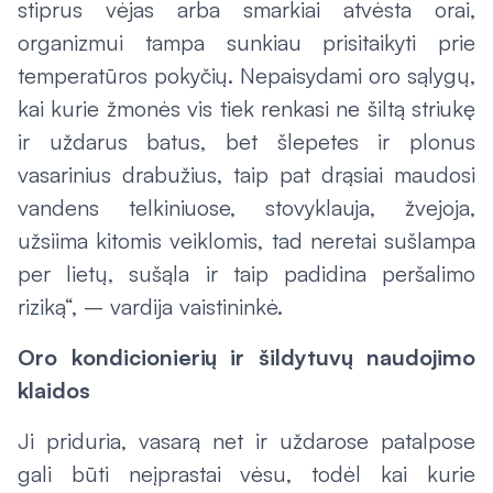
stiprus vėjas arba smarkiai atvėsta orai,
organizmui tampa sunkiau prisitaikyti prie
temperatūros pokyčių. Nepaisydami oro sąlygų,
kai kurie žmonės vis tiek renkasi ne šiltą striukę
ir uždarus batus, bet šlepetes ir plonus
vasarinius drabužius, taip pat drąsiai maudosi
vandens telkiniuose, stovyklauja, žvejoja,
užsiima kitomis veiklomis, tad neretai sušlampa
per lietų, sušąla ir taip padidina peršalimo
riziką“, – vardija vaistininkė.
Oro kondicionierių ir šildytuvų naudojimo
klaidos
Ji priduria, vasarą net ir uždarose patalpose
gali būti neįprastai vėsu, todėl kai kurie