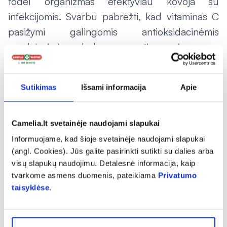
todėl organizmas efektyviau kovoja su
infekcijomis. Svarbu pabrėžti, kad vitaminas C
pasižymi galingomis antioksidacinėmis
savybėmis ir padeda apsaugoti organizmą nuo
laisvųjų radikalų, kurių apstu bene visur.
Laimei, gausu šio vitamino turinčių vaisių ir
Sutikimas
Išsami informacija
Apie
daržovių, tokių kaip brokoliai, raudonoji
paprika, apelsinai ir uogos.
Camelia.lt svetainėje naudojami slapukai
Tinkama apranga
Informuojame, kad šioje svetainėje naudojami slapukai
(angl. Cookies). Jūs galite pasirinkti sutikti su dalies arba
Vaistininkė R. Pilkytė-Klimienė įspėja, kad
visų slapukų naudojimu. Detalesnė informacija, kaip
tvarkome asmens duomenis, pateikiama
Privatumo
vasaros sezonu siekiant išvengti virusų ir
taisyklėse
.
peršalimo, pirmiausia reikėtų atkreipti dėmesį į
savo aprangą – ji turėtų būti pritaikyta prie oro
sąlygų, o ne prie laikotarpio kalendoriuje. Jei