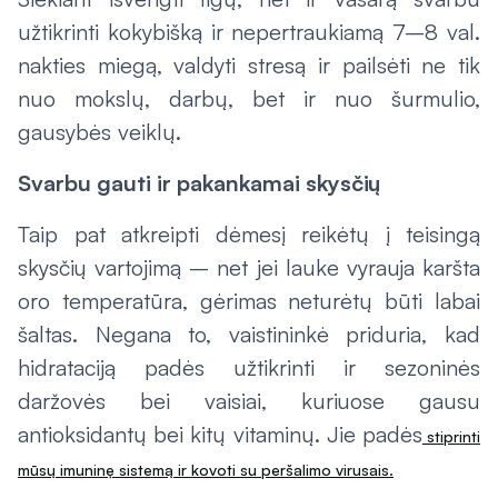
užtikrinti kokybišką ir nepertraukiamą 7–8 val.
nakties miegą, valdyti stresą ir pailsėti ne tik
nuo mokslų, darbų, bet ir nuo šurmulio,
gausybės veiklų.
Svarbu gauti ir pakankamai skysčių
Taip pat atkreipti dėmesį reikėtų į teisingą
skysčių vartojimą – net jei lauke vyrauja karšta
oro temperatūra, gėrimas neturėtų būti labai
šaltas. Negana to, vaistininkė priduria, kad
hidrataciją padės užtikrinti ir sezoninės
daržovės bei vaisiai, kuriuose gausu
antioksidantų bei kitų vitaminų. Jie padės
stiprinti
mūsų imuninę sistemą ir kovoti su peršalimo virusais.