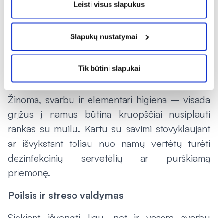
Leisti visus slapukus
sušlampate dėl lietaus, drėgnus drabužius ir
batus būtina pakeisti. Tinkamais drabužiais
Slapukų nustatymai
pasirūpinti reikėtų ir po maudynių, ypač jei
vėjuota.
Tik būtini slapukai
Rankų plovimo būtinybė
Žinoma, svarbu ir elementari higiena – visada
grįžus į namus būtina kruopščiai nusiplauti
rankas su muilu. Kartu su savimi stovyklaujant
ar išvykstant toliau nuo namų vertėtų turėti
dezinfekcinių servetėlių ar purškiamą
priemonę.
Poilsis ir streso valdymas
Siekiant išvengti ligų, net ir vasarą svarbu