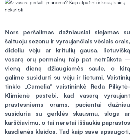
Nors peršalimas dažniausiai siejamas su
šaltuoju sezonu ir vyraujančiais vėsiais orais,
dideliu vėju ar kritulių gausa, lietuvišką
vasarą orų permainų taip pat netrūksta –
vieną dieną džiaugiamės saule, o kitą
galime susidurti su vėju ir lietumi. Vaistinių
tinklo „Camelia“ vaistininkė Reda Pilkytė-
Klimienė pastebi, kad vasarą vyraujant
prastesniems orams, pacientai dažniau
susiduria su gerklės skausmu, sloga ar
karščiavimu, o tai neretai iššaukia paprastos
kasdienės klaidos. Tad kaip save apsaugoti,