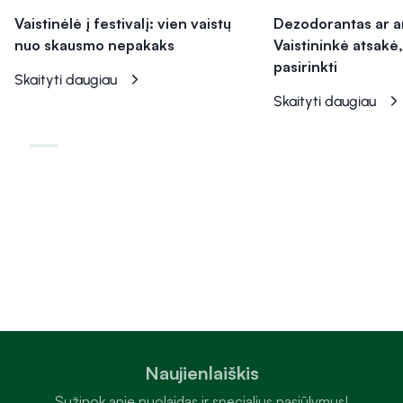
Vaistinėlė į festivalį: vien vaistų
Dezodorantas ar a
nuo skausmo nepakaks
Vaistininkė atsakė,
pasirinkti
Skaityti daugiau
Skaityti daugiau
Naujienlaiškis
Sužinok apie nuolaidas ir specialius pasiūlymus!