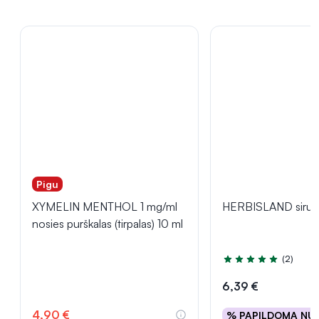
Pigu
XYMELIN MENTHOL 1 mg/ml
HERBISLAND sirupa
nosies purškalas (tirpalas) 10 ml
(2)
Įvertinimas 5.0 iš 5
6,39 €
4,90 €
% PAPILDOMA NU