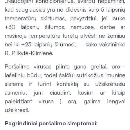
„Naudojant kondicionierius, svarbu nepamiršti,
kad saugiausias yra ne didesnis kaip 5 laipsnių
temperatūrų skirtumas, pavyzdžiui, jei lauke
+30 laipsnių šilumos, namuose, darbe ar
mašinoje temperatūra turėtų atvėsti ne žemiau
nei iki +25 laipsnių šilumos“, – sako vaistininkė
R. Pilkytė-Klimienė.
Peršalimo virusas plinta gana greitai, oro–
lašeliniu būdu, todėl šalčiui sutrikdžius imuninę
sistemą ir turint kontaktą su užsikrėtusiu
asmeniu, jam čiaudint, kosint ar kitaip
paleidžiant virusą į orą, galima lengvai
užsikrėsti.
Pagrindiniai peršalimo simptomai: