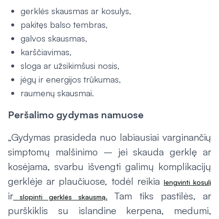
gerklės skausmas ar kosulys,
pakitęs balso tembras,
galvos skausmas,
karščiavimas,
sloga ar užsikimšusi nosis,
jėgų ir energijos trūkumas,
raumenų skausmai.
Peršalimo gydymas namuose
„Gydymas prasideda nuo labiausiai varginančių
simptomų malšinimo – jei skauda gerklę ar
kosėjama, svarbu išvengti galimų komplikacijų
gerklėje ar plaučiuose, todėl reikia
lengvinti kosulį
ir
Tam tiks pastilės, ar
slopinti gerklės skausmą.
purškiklis su islandine kerpena, medumi,