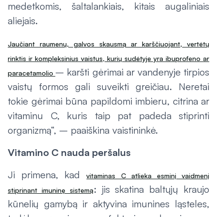
medetkomis, šaltalankiais, kitais augaliniais
aliejais.
Jaučiant raumenų, galvos skausmą ar karščiuojant, vertėtų
rinktis ir kompleksinius vaistus, kurių sudėtyje yra ibuprofeno ar
– karšti gėrimai ar vandenyje tirpios
paracetamolio
vaistų formos gali suveikti greičiau. Neretai
tokie gėrimai būna papildomi imbieru, citrina ar
vitaminu C, kuris taip pat padeda stiprinti
organizmą“, – paaiškina vaistininkė.
Vitamino C nauda peršalus
Ji primena, kad
vitaminas C atlieka esminį vaidmenį
: jis skatina baltųjų kraujo
stiprinant imuninę sistemą
kūnelių gamybą ir aktyvina imunines ląsteles,