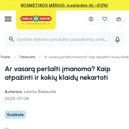
KOSMETIKOS MĖNUO: nuolaidos iki -50%!
Įveskite ieškomo produkto pavadinimą, prekės ženklą ir 
Titulinis
Tinklaraštis
Ar vasarą peršalti įmanoma? Kaip atpažinti ir kokių klaid
Ar vasarą peršalti įmanoma? Kaip
atpažinti ir kokių klaidų nekartoti
Autorius:
Laurita Bieliauskė
2025-07-08
Sveikata