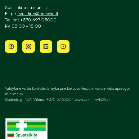
Susisiekite su mumis:
El. p.:
evaistine@camelia.lt
Tel. nr.:
+370 697 03000
I-V 08:00 - 18:00
Valstybinė vaistų kontrolės tarnyba prie Lietuvos Respublikos sveikatos apsaugos
ministerijos
Studentų g. 45A, Vilnius, +370 52 639264 www.vvkt.lt, vvkt@vvkt.lt