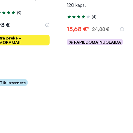
120 kaps.
(9)
tinimas 4.9 iš 5
(4)
Įvertinimas 4.3 iš 5
93 €
13,68 €*
24,88 €
tra prekė -
% PAPILDOMA NUOLAIDA
MOKAMAI!
Į krepšelį
Į krepšelį
Tik internete