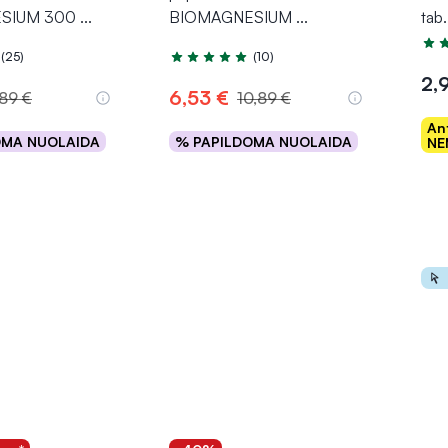
SIUM 300
...
BIOMAGNESIUM
...
tab.
Įver
(25)
(10)
.8 iš 5
Įvertinimas 5.0 iš 5
2,
6,53 €
,89 €
10,89 €
An
OMA NUOLAIDA
% PAPILDOMA NUOLAIDA
NE
epšelį
Į krepšelį