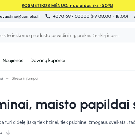
KOSMETIKOS MĖNUO: nuolaidos iki -50%!
evaistine@camelia.lt
+370 697 03000 (I-V 08:00 - 18:00)
Naujienos
Dovanų kuponai
ai
Stresui ir įtampai
inai, maisto papildai s
pa turi didelę įtaką tiek fizinei, tiek psichinei žmogaus sveikatai, ta
riau susidoroti su stresu ir sumažinti jo neigiamą poveikį.
M
u