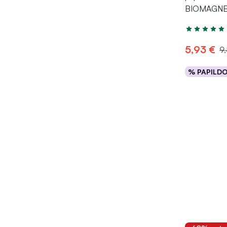
BIOMAGNE
Įvertinimas 4
5,93 €
9
% PAPILD
Į kr