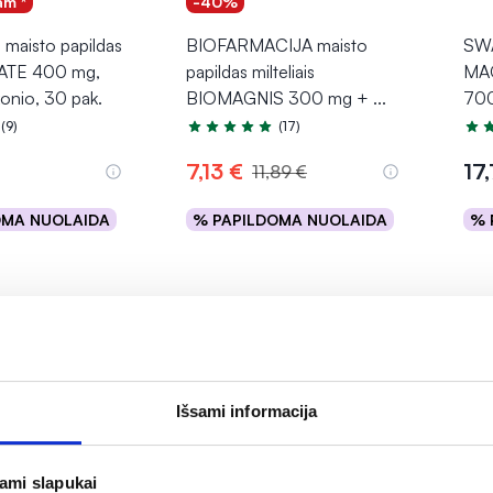
am *
-40%
aisto papildas
BIOFARMACIJA maisto
SWA
ATE 400 mg,
papildas milteliais
MA
onio, 30 pak.
BIOMAGNIS 300 mg +
...
700
(9)
(17)
.4 iš 5
Įvertinimas 4.7 iš 5
Įver
7,13 €
17
11,89 €
OMA NUOLAIDA
% PAPILDOMA NUOLAIDA
% 
epšelį
Į krepšelį
Išsami informacija
jami slapukai