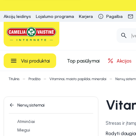
Akcijų leidinys
Lojalumo programa
Karjera
Pagalba
Visi produktai
Top pasiūlymai
Akcijos
Titulinis
Pradžia
Vitaminai, maisto papildai, mineralai
Nervų sistem
Vitam
Nervų sistemai
Atminčiai
Stresas ir įtam
Miegui
organizmui ge
Rodyti daugia