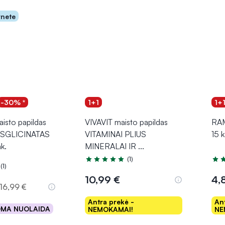
rnete
-30% *
1+1
1+
isto papildas
VIVAVIT maisto papildas
RAM
SGLICINATAS
VITAMINAI PLIUS
15 k
k.
MINERALAI IR
...
(1)
Įvertinimas 5.0 iš 5
Įver
(1)
.0 iš 5
10,99 €
4,
16,99 €
Antra prekė -
An
OMA NUOLAIDA
NEMOKAMAI!
NE
epšelį
Į krepšelį