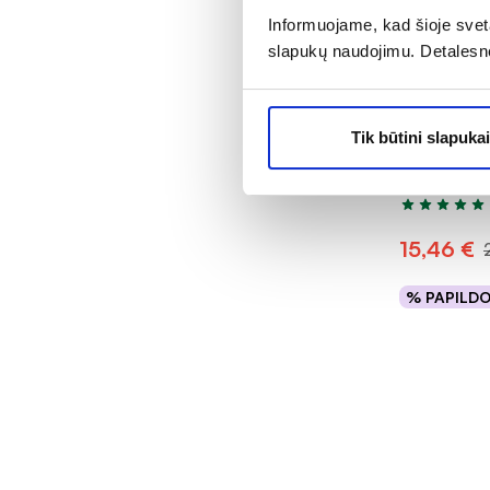
Informuojame, kad šioje sveta
slapukų naudojimu. Detalesn
-30%
VITABIOTIC
papildas 
Tik būtini slapukai
ORIGINAL, 
Įvertinimas 5
15,46 €
% PAPILD
Į kr