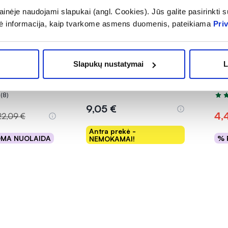
inėje naudojami slapukai (angl. Cookies). Jūs galite pasirinkti su
ė informacija, kaip tvarkome asmens duomenis, pateikiama
Pri
1+1
-4
S maisto
VIVAVIT maisto papildas B
ACO
NEUROZAN
GRUPĖS VITAMINAI, 40
SAL
Slapukų nustatymai
L
30 tab.
kaps.
(2)
Įvertinimas 5.0 iš 5
(8)
.0 iš 5
Įver
9,05 €
4,
22,09 €
Antra prekė -
OMA NUOLAIDA
% 
NEMOKAMAI!
epšelį
Į krepšelį