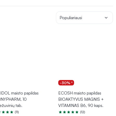
sipalaidavimą. Jo trūkumas gali padidinti jautrumą stresui ir
aminai, omega-3 riebalų rūgštys, vitaminas D, ašvaganda,
Populiariausi
-30% *
IDOL maisto papildas
ECOSH maisto papildas
BNYPHARM, 10
BIOAKTYVUS MAGNIS +
ežuvinių tab.
VITAMINAS B6, 90 kaps.
(11)
(12)
tinimas 5.0 iš 5
Įvertinimas 5.0 iš 5