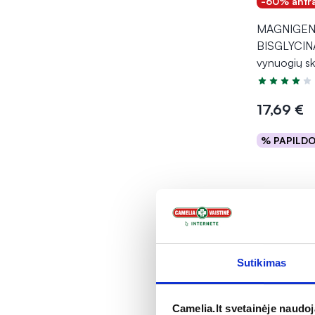
-60% antr
MAGNIGEN m
BISGLYCIN
vynuogių sk
Įvertinimas 4
17,69 €
% PAPILD
Į kr
Sutikimas
Camelia.lt svetainėje naudo