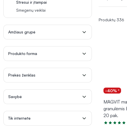
gali padėti reg
Stresui ir įtampai
sukelti nemigą
Smegenų veiklai
valerijonas ar 
Produktų 336
Amžiaus grupė
Produkto forma
Prekės ženklas
-40% *
Savybė
MAGVIT mai
granulėmi
20 pak.
Tik internete
Įvertinimas 5