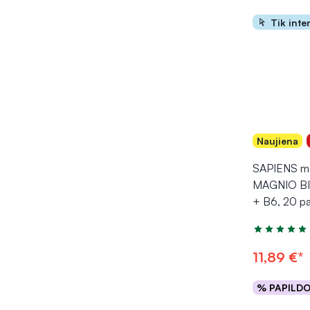
Tik inte
Naujiena
SAPIENS ma
MAGNIO BI
+ B6, 20 pa
Įvertinimas 5
11,89 €*
% PAPILD
Į kr