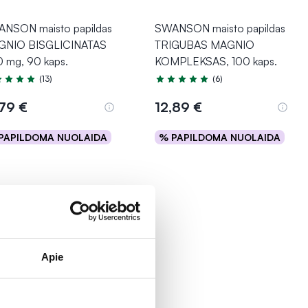
NSON maisto papildas
SWANSON maisto papildas
GNIO BISGLICINATAS
TRIGUBAS MAGNIO
 mg, 90 kaps.
KOMPLEKSAS, 100 kaps.
(13)
(6)
tinimas 4.8 iš 5
Įvertinimas 5.0 iš 5
,79 €
12,89 €
PAPILDOMA NUOLAIDA
% PAPILDOMA NUOLAIDA
Į krepšelį
Į krepšelį
Apie