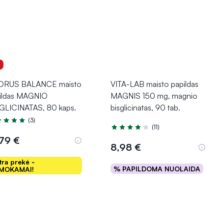
1
ORUS BALANCE maisto
VITA-LAB maisto papildas
ildas MAGNIO
MAGNIS 150 mg, magnio
GLICINATAS, 80 kaps.
bisglicinatas, 90 tab.
(3)
tinimas 5.0 iš 5
(11)
Įvertinimas 4.4 iš 5
,79 €
8,98 €
tra prekė -
% PAPILDOMA NUOLAIDA
MOKAMAI!
Į krepšelį
Į krepšelį