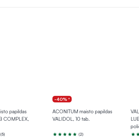
uliuoti nervų sistemos veiklą, mažinti nerimą ir skatinti raumenų at
, dirglumą bei nerimą. Ne mažiau svarbūs gali būti ir B grupės vit
cinkas.
-40% *
sto papildas
ACONITUM maisto papildas
VAL
s B COMPLEX,
VALIDOL, 10 tab.
LU
poli
(5)
(2)
.0 iš 5
Įvertinimas 5.0 iš 5
Įver