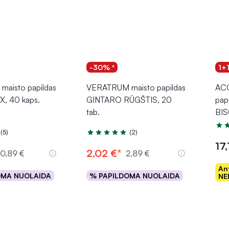
-30% *
1+
aisto papildas
VERATRUM maisto papildas
AC
, 40 kaps.
GINTARO RŪGŠTIS, 20
pap
tab.
BIS
Įver
(5)
(2)
.0 iš 5
Įvertinimas 5.0 iš 5
17
2,02 €*
10,89 €
2,89 €
An
OMA NUOLAIDA
% PAPILDOMA NUOLAIDA
NE
epšelį
Į krepšelį