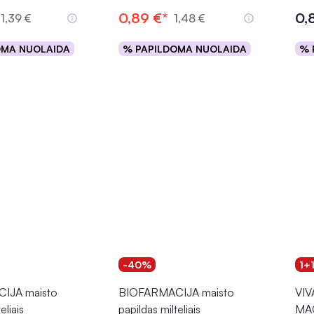
0,89 €*
0,
11,39 €
1,48 €
OMA NUOLAIDA
% PAPILDOMA NUOLAIDA
% 
epšelį
Į krepšelį
-40%
1+
IJA maisto
BIOFARMACIJA maisto
VIV
eliais
papildas milteliais
MAG