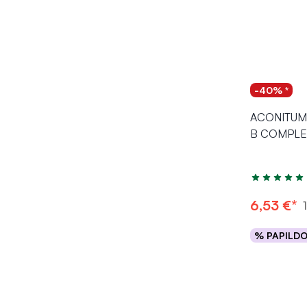
-40% *
ACONITUM m
B COMPLEX
Įvertinimas 5
6,53 €*
% PAPILD
Į kr