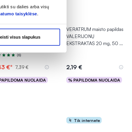
tikti su dalies arba visų
vatumo taisyklėse
.
0% *
NITUM maisto papildas
VERATRUM maisto papildas
DUS MIEGAS, 15 kaps.
VALERIJONŲ
eisti visus slapukus
EKSTRAKTAS 20 mg, 50
...
(6)
tinimas 5.0 iš 5
43 €*
2,19 €
7,39 €
PAPILDOMA NUOLAIDA
% PAPILDOMA NUOLAIDA
Į krepšelį
Į krepšelį
Tik internete