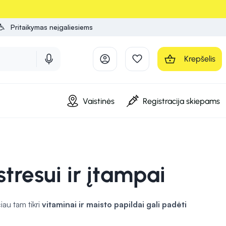
Pritaikymas neįgaliesiems
Krepšelis
Vaistinės
Registracija skiepams
tresui ir įtampai
čiau tam tikri
vitaminai ir maisto papildai gali padėti
agnis yra vienas iš svarbiausių mineralų streso valdymui. Jis