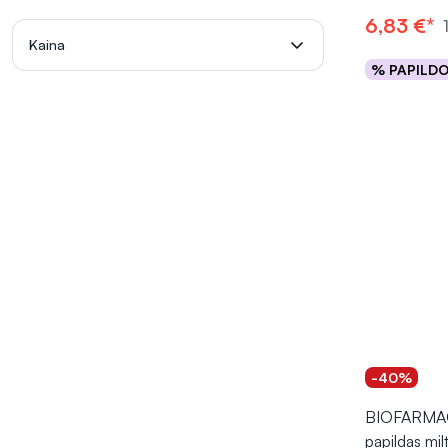
6,83 €*
Kaina
% PAPILD
Į kr
-40%
BIOFARMAC
papildas milt