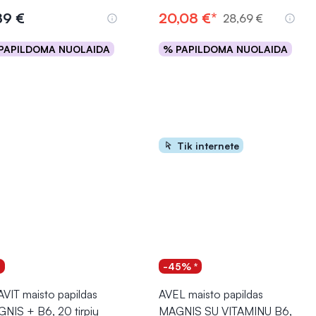
89 €
20,08 €*
28,69 €
PAPILDOMA NUOLAIDA
% PAPILDOMA NUOLAIDA
Į krepšelį
Į krepšelį
Tik internete
1
-45% *
AVIT maisto papildas
AVEL maisto papildas
NIS + B6, 20 tirpių
MAGNIS SU VITAMINU B6,