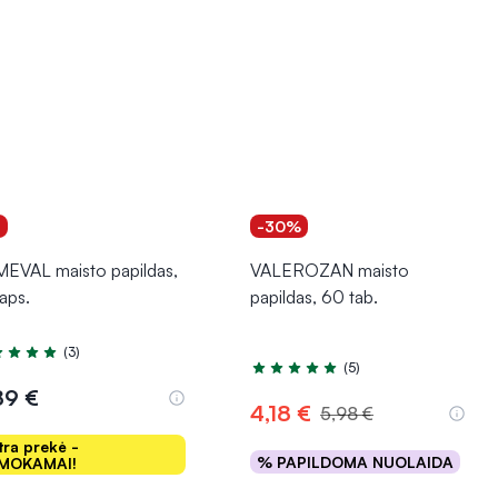
1
-30%
EVAL maisto papildas,
VALEROZAN maisto
aps.
papildas, 60 tab.
(3)
tinimas 5.0 iš 5
(5)
Įvertinimas 5.0 iš 5
89 €
4,18 €
5,98 €
tra prekė -
% PAPILDOMA NUOLAIDA
MOKAMAI!
Į krepšelį
Į krepšelį