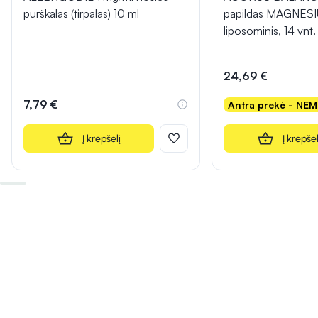
purškalas (tirpalas) 10 ml
papildas MAGNESI
liposominis, 14 vnt.
24,69 €
7,79 €
Antra prekė - NE
Į krepšelį
Į krepšel