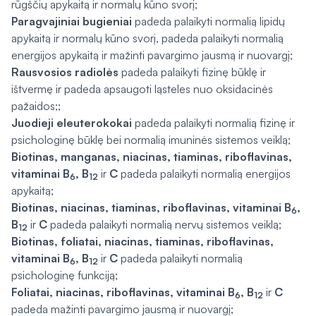
rūgščių apykaitą ir normalų kūno svorį;
Paragvajiniai bugieniai
padeda palaikyti normalią lipidų
apykaitą ir normalų kūno svorį, padeda palaikyti normalią
energijos apykaitą ir mažinti pavargimo jausmą ir nuovargį;
Rausvosios radiolės
padeda palaikyti fizinę būklę ir
ištvermę ir padeda apsaugoti ląsteles nuo oksidacinės
pažaidos;;
Juodieji eleuterokokai
padeda palaikyti normalią fizinę ir
psichologinę būklę bei normalią imuninės sistemos veiklą;
Biotinas, manganas, niacinas, tiaminas, riboflavinas,
vitaminai B
, B
ir
C
padeda palaikyti normalią energijos
6
12
apykaitą;
Biotinas, niacinas, tiaminas, riboflavinas,
vitaminai B
,
6
B
ir
C
padeda palaikyti normalią nervų sistemos veiklą;
12
Biotinas, foliatai, niacinas, tiaminas, riboflavinas,
vitaminai B
, B
ir
C
padeda palaikyti normalią
6
12
psichologinę funkciją;
Foliatai, niacinas, riboflavinas,
vitaminai B
, B
ir
C
6
12
padeda mažinti pavargimo jausmą ir nuovargį;