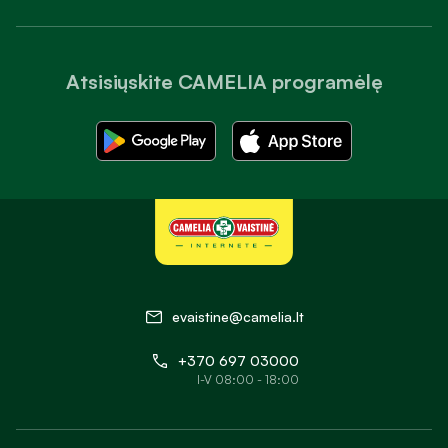
Atsisiųskite CAMELIA programėlę
evaistine@camelia.lt
+370 697 03000
I-V 08:00 - 18:00