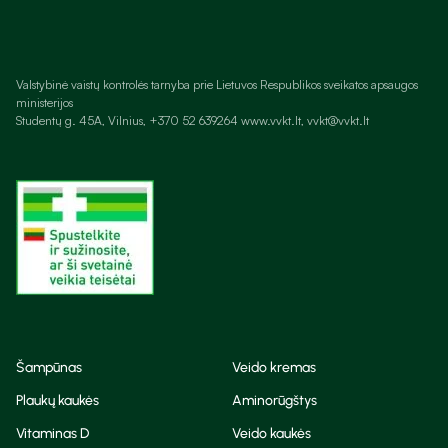
Valstybinė vaistų kontrolės tarnyba prie Lietuvos Respublikos sveikatos apsaugos
ministerijos
Studentų g. 45A, Vilnius, +370 52 639264 www.vvkt.lt, vvkt@vvkt.lt
Šampūnas
Veido kremas
Plaukų kaukės
Aminorūgštys
Vitaminas D
Veido kaukės