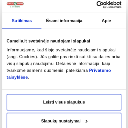
suvartojamas (-)-epigalokatechin-3-galato kiekis turi būti
mažesnis nei 800 mg.
Sutikimas
Išsami informacija
Apie
Vartojimo apribojimai:
Neturėtumėte vartoti, jei tą pačią dieną vartojate kitus
produktus, kurių sudėtyje yra žaliosios arbatos. Neturėtų
Camelia.lt svetainėje naudojami slapukai
vartoti nėščios moterys ar žindyvės ir jaunesni nei 18 metų
Informuojame, kad šioje svetainėje naudojami slapukai
vaikai.
(angl. Cookies). Jūs galite pasirinkti sutikti su dalies arba
visų slapukų naudojimu. Detalesnė informacija, kaip
Įspėjimai:
tvarkome asmens duomenis, pateikiama
Privatumo
Maisto papildas neturėtų būti vartojamas kaip maisto
taisyklėse
.
pakaitalas. Neviršykite nustatytos rekomenduojamos dozės.
Sudėtyje yra kofeino. Svarbu įvairi ir subalansuota mityba
bei sveikas gyvenimo būdas.
Leisti visus slapukus
Laikymo sąlygos:
Laikyti ne aukštesnėje kaip 25 ºC temperatūroje, sausoje ir
nuo tiesioginių saulės spindulių apsaugotoje vietoje. Laikyti
Slapukų nustatymai
vaikams nepasiekiamoje vietoje.