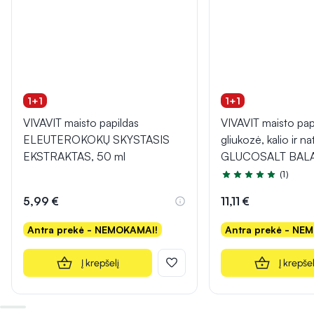
1+1
1+1
VIVAVIT maisto papildas
VIVAVIT maisto papi
ELEUTEROKOKŲ SKYSTASIS
gliukozė, kalio ir n
EKSTRAKTAS, 50 ml
GLUCOSALT BALAN
(1)
Įvertinimas 5.0 iš 5
5,99 €
11,11 €
Antra prekė - NEMOKAMAI!
Antra prekė - NE
Į krepšelį
Į krepšel