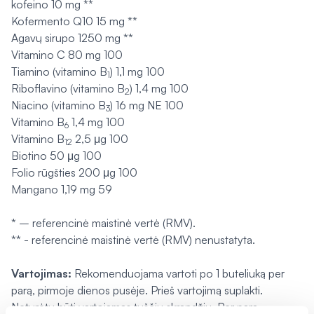
kofeino 10 mg **
Kofermento Q10 15 mg **
Agavų sirupo 1250 mg **
Vitamino C 80 mg 100
Tiamino (vitamino B
) 1,1 mg 100
1
Riboflavino (vitamino B
) 1,4 mg 100
2
Niacino (vitamino B
) 16 mg NE 100
3
Vitamino B
1,4 mg 100
6
Vitamino B
2,5 μg 100
12
Biotino 50 μg 100
Folio rūgšties 200 μg 100
Mangano 1,19 mg 59
* – referencinė maistinė vertė (RMV).
** - referencinė maistinė vertė (RMV) nenustatyta.
Vartojimas:
Rekomenduojama vartoti po 1 buteliuką per
parą, pirmoje dienos pusėje. Prieš vartojimą suplakti.
Neturėtų būti vartojamas tuščiu skrandžiu. Per parą