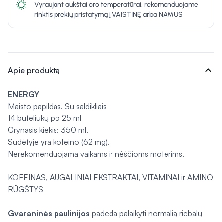
Vyraujant aukštai oro temperatūrai, rekomenduojame
rinktis prekių pristatymą į VAISTINĘ arba NAMUS
expand_more
Apie produktą
ENERGY
Maisto papildas. Su saldikliais
14 buteliukų po 25 ml
Grynasis kiekis: 350 ml.
Sudėtyje yra kofeino (62 mg).
Nerekomenduojama vaikams ir nėščioms moterims.
KOFEINAS, AUGALINIAI EKSTRAKTAI, VITAMINAI ir AMINO
RŪGŠTYS
Gvaraninės paulinijos
padeda palaikyti normalią riebalų