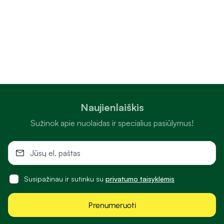
Naujienlaiškis
Sužinok apie nuolaidas ir specialius pasiūlymus!
Susipažinau ir sutinku su
privatumo taisyklėmis
Prenumeruoti