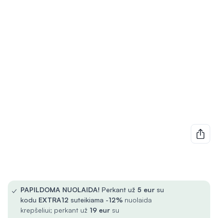
✓
PAPILDOMA NUOLAIDA!
Perkant už
5
eur
su
kodu
EXTRA12
suteikiama -
12%
nuolaida
krepšeliui; perkant už
19 eur
su