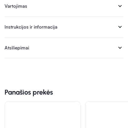
expand_more
Vartojimas
expand_more
Instrukcijos ir informacija
expand_more
Atsiliepimai
Panašios prekės