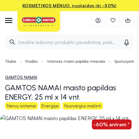
KOSMETIKOS MĖNUO: nuolaidos iki -50%!
Įveskite ieškomo produkto pavadinimą, prekės ženklą ir 
Titulinis
Pradžia
Vitaminai, maisto papildai, mineralai
Sportuojantie
GAMTOS NAMAI
GAMTOS NAMAI maisto papildas
ENERGY, 25 ml x 14 vnt.
Nervų sistemai
Energijai
Nuovargiui mažinti
-60% antram *