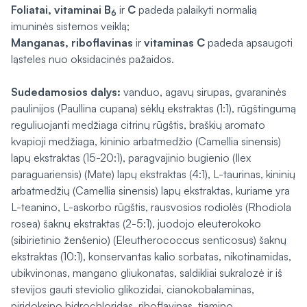
Foliatai,
vitaminai B
ir
C
padeda palaikyti normalią
6
imuninės sistemos veiklą;
Manganas, riboflavinas
ir
vitaminas C
padeda apsaugoti
ląsteles nuo oksidacinės pažaidos.
Sudedamosios dalys:
vanduo, agavų sirupas, gvaraninės
paulinijos (
Paullina cupana
) sėklų ekstraktas (1:1), rūgštingumą
reguliuojanti medžiaga citrinų rūgštis, braškių aromato
kvapioji medžiaga, kininio arbatmedžio (
Camellia sinensis
)
lapų ekstraktas (15-20:1), paragvajinio bugienio (
Ilex
paraguariensis
) (Mate) lapų ekstraktas (4:1), L-taurinas, kininių
arbatmedžių (
Camellia sinensis
) lapų ekstraktas, kuriame yra
L-teanino, L-askorbo rūgštis, rausvosios rodiolės (
Rhodiola
rosea
) šaknų ekstraktas (2-5:1), juodojo eleuterokoko
(sibirietinio ženšenio) (
Eleutherococcus senticosus
) šaknų
ekstraktas (10:1), konservantas kalio sorbatas, nikotinamidas,
ubikvinonas, mangano gliukonatas, saldikliai sukralozė ir iš
stevijos gauti steviolio glikozidai, cianokobalaminas,
piridoksino hidrochloridas, riboflavinas, tiamino