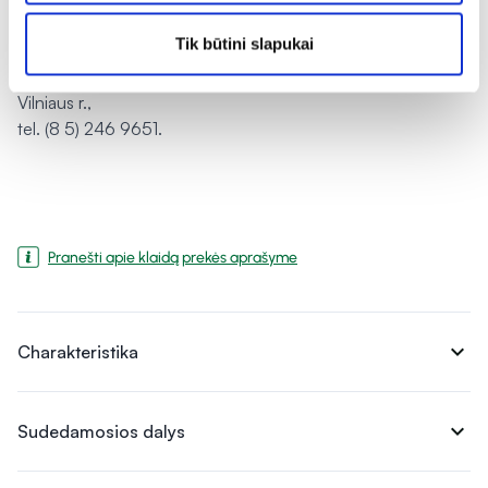
Tik būtini slapukai
Gamintojas:
UAB „Domus Naturae“, Molėtų g. 16, Didžioji Riešė, 14260
Vilniaus r.,
tel. (8 5) 246 9651.
Pranešti apie klaidą prekės aprašyme
expand_more
Charakteristika
expand_more
Sudedamosios dalys