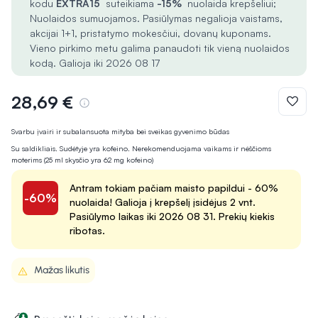
kodu
EXTRA15
suteikiama
-15%
nuolaida krepšeliui;
Nuolaidos sumuojamos. Pasiūlymas negalioja vaistams,
akcijai 1+1, pristatymo mokesčiui, dovanų kuponams.
Vieno pirkimo metu galima panaudoti tik vieną nuolaidos
kodą. Galioja iki 2026 08 17
28,69 €
Svarbu įvairi ir subalansuota mityba bei sveikas gyvenimo būdas
Su saldikliais. Sudėtyje yra kofeino. Nerekomenduojama vaikams ir nėščioms
moterims (25 ml skysčio yra 62 mg kofeino)
Antram tokiam pačiam maisto papildui - 60%
-60%
nuolaida! Galioja į krepšelį įsidėjus 2 vnt.
Pasiūlymo laikas iki 2026 08 31. Prekių kiekis
ribotas.
Mažas likutis