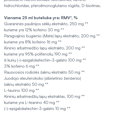
hidrochloridas, pteroilmonoglutamo rūgštis, D-biotinas.
Viename 25 ml buteliuke yra: RMV*, %
Gvaraninės paulinijos sėklų ekstrakto, 250 mg **
kuriame yra 12% kofeino 30 mg **
Paragvajinio bugienio (Mate) lapų ekstrakto, 200 mg **
kuriame yra 8% kofeino 16 mg **
Kininio arbatmedžio lapų ekstrakto, 200 mg **
kuriame yra 95% polifenolių 190 mg **
iš kurių (-)-epigalokatechin-3-galato 100 mg **
3% kofeino 6 mg **
Rausvosios rodiolės šaknų ekstrakto 50 mg **
Juodojo eleuterokoko (sibirietinio ženšenio)
šaknų ekstrakto 50 mg **
L-taurino 100 mg **
Kininių arbatmedžių lapų ekstraktas, 100 mg **
kuriame yra L-teanino 40 mg **
(-)-epigalokatechin-3-galato 10 mg **