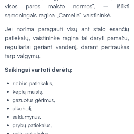
visos paros maisto normos“, – išlikti
sąmoningais ragina „Camelia“ vaistininkė.
Jei norima paragauti visų ant stalo esančių
patiekalų, vaistininkė ragina tai daryti pamažu,
reguliariai geriant vandenį, darant pertraukas
tarp valgymų.
Saikingai vartoti derėtų:
riebius patiekalus,
keptą maistą,
gazuotus gėrimus,
alkoholį,
saldumynus,
grybų patiekalus,
miltų patiekalus.