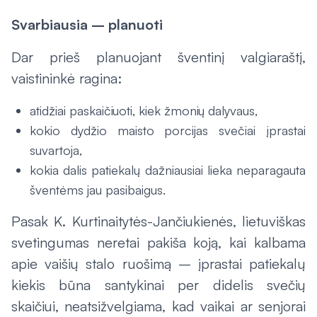
Svarbiausia – planuoti
Dar prieš planuojant šventinį valgiaraštį,
vaistininkė ragina:
atidžiai paskaičiuoti, kiek žmonių dalyvaus,
kokio dydžio maisto porcijas svečiai įprastai
suvartoja,
kokia dalis patiekalų dažniausiai lieka neparagauta
šventėms jau pasibaigus.
Pasak K. Kurtinaitytės-Jančiukienės, lietuviškas
svetingumas neretai pakiša koją, kai kalbama
apie vaišių stalo ruošimą – įprastai patiekalų
kiekis būna santykinai per didelis svečių
skaičiui, neatsižvelgiama, kad vaikai ar senjorai