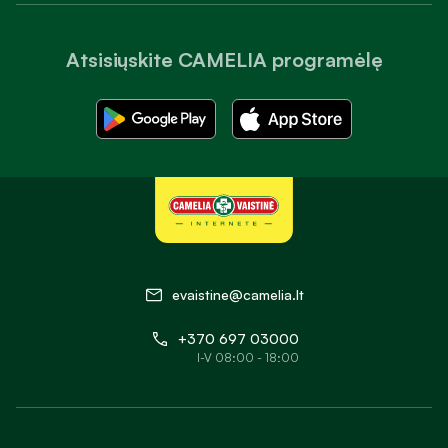
Atsisiųskite CAMELIA programėlę
evaistine@camelia.lt
+370 697 03000
I-V 08:00 - 18:00