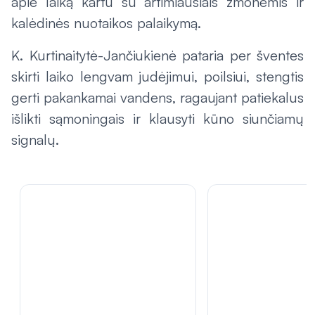
apie laiką kartu su artimiausiais žmonėmis ir
kalėdinės nuotaikos palaikymą.
K. Kurtinaitytė-Jančiukienė pataria per šventes
skirti laiko lengvam judėjimui, poilsiui, stengtis
gerti pakankamai vandens, ragaujant patiekalus
išlikti sąmoningais ir klausyti kūno siunčiamų
signalų.