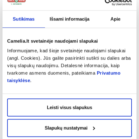
vaisiams, riešutams, jūros gėrybėms ir t.t. “, –
priduria K. Kurtinaitytė-Jančiukienė.
Sutikimas
Išsami informacija
Apie
Ji primena, kad turintys lėtinių ligų per šventes
turėtų nepamiršti vartoti jiems skirtų vaistų.
Camelia.lt svetainėje naudojami slapukai
Kokius preparatus kam pasirinkti?
Informuojame, kad šioje svetainėje naudojami slapukai
(angl. Cookies). Jūs galite pasirinkti sutikti su dalies arba
Vaistininkė pasakoja, kad sunegalavus per
visų slapukų naudojimu. Detalesnė informacija, kaip
tvarkome asmens duomenis, pateikiama
Privatumo
šventes, dažnai norima kuo greičiau vėl jaustis
taisyklėse
.
gerai ir tęsti svečiavimosi bei vaišinimosi
maratoną, todėl įvairūs
ar
vaistiniai preparatai
maisto
ne visada pasirenkami atsakingai.
papildai
Leisti visus slapukus
Ji paaiškina, jog puiku, jei vykstant į svečius su
savimi kartu vežamės ir vaistinėlę, tačiau
Slapukų nustatymai
svarbu žinoti, kokie joje esantys preparatai gali