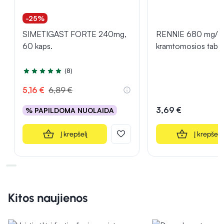
-25%
SIMETIGAST FORTE 240mg,
RENNIE 680 mg/8
60 kaps.
kramtomosios table
(8)
Įvertinimas 5.0 iš 5
5,16 €
6,89 €
3,69 €
% PAPILDOMA NUOLAIDA
Į krepšelį
Į krepšelį
Kitos naujienos