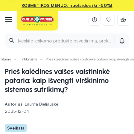
KOSMETIKOS MĖNUO: nuolaidos iki -50%!
Įveskite ieškomo produkto pavadinimą, prekės ženklą ir 
Titulinis
Tinklaraštis
Prieš kalėdines vaišes vaistininkė pataria: kaip išvengti v
Prieš kalėdines vaišes vaistininkė
pataria: kaip išvengti virškinimo
sistemos sutrikimų?
Autorius:
Laurita Bieliauskė
2025-12-04
Sveikata