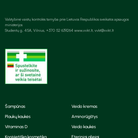
Valstybinė vaistų kontrolės tarnyba prie Lietuvos Respublikos sveikatos apsaugos
ministerijos
Studentų g. 45A, Vilnius, +370 52 639264 www.vvkt.lt, vvkt@vvkt.lt
Šampūnas
Veido kremas
Plaukų kaukės
Aminorūgštys
Vitaminas D
Veido kaukės
Korėjietiška kosmetika
Eteriniai aliejai