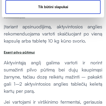
padėti ir kaip juos tinkamai vartoti.
Tik būtini slapukai
Apsinuodijus
Įtariant apsinuodijimą, aktyvintosios anglies
rekomenduojama vartoti skaičiuojant po vieną
kapsulę arba tabletę 10 kg kūno svorio.
Esant pilvo pūtimui
Aktyvintąją anglį galima vartoti ir norint
sumažinti pilvo pūtimą bei dujų kaupimąsi
žarnyne, tačiau dozę reikėtų mažinti – pakakti
gali 1–2 aktyvintosios anglies tablečių keletą
kartų per parą.
Jei vartojami ir virškinimo fermentai, geriausia