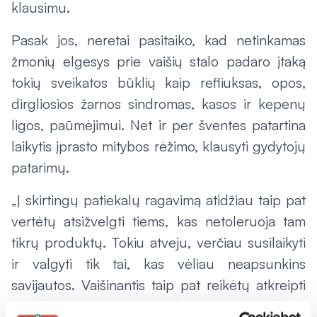
klausimu.
Pasak jos, neretai pasitaiko, kad netinkamas
žmonių elgesys prie vaišių stalo padaro įtaką
tokių sveikatos būklių kaip refliuksas, opos,
dirgliosios žarnos sindromas, kasos ir kepenų
ligos, paūmėjimui. Net ir per šventes patartina
laikytis įprasto mitybos rėžimo, klausyti gydytojų
patarimų.
„Į skirtingų patiekalų ragavimą atidžiau taip pat
vertėtų atsižvelgti tiems, kas netoleruoja tam
tikrų produktų. Tokiu atveju, verčiau susilaikyti
ir valgyti tik tai, kas vėliau neapsunkins
savijautos. Vaišinantis taip pat reikėtų atkreipti
dėmesį ir į turimas alergijas citrusiniams