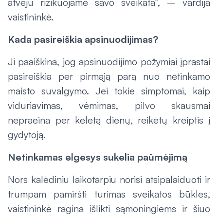
atveju rizikuojame savo sveikata“, – vardija
vaistininkė.
Kada pasireiškia apsinuodijimas?
Ji paaiškina, jog apsinuodijimo požymiai įprastai
pasireiškia per pirmąją parą nuo netinkamo
maisto suvalgymo. Jei tokie simptomai, kaip
viduriavimas, vėmimas, pilvo skausmai
nepraeina per keletą dienų, reikėtų kreiptis į
gydytoją.
Netinkamas elgesys sukelia paūmėjimą
Nors kalėdiniu laikotarpiu norisi atsipalaiduoti ir
trumpam pamiršti turimas sveikatos būkles,
vaistininkė ragina išlikti sąmoningiems ir šiuo