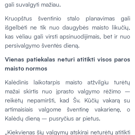
gali suvalgyti mažiau.
Kruopštus šventinio stalo planavimas gali
išgelbėti ne tik nuo daugybės maisto likučių,
kas vėliau gali virsti apsinuodijimais, bet ir nuo
persivalgymo šventės dieną.
Vienas patiekalas neturi atitikti visos paros
maisto normos
Kalėdinis laikotarpis maisto atžvilgiu turėtų
mažai skirtis nuo įprasto valgymo rėžimo –
reikėtų nepamiršti, kad Šv. Kūčių vakarą su
artimaisiais valgome šventinę vakarienę, o
Kalėdų dieną – pusryčius ar pietus.
„Kiekvienas šių valgymų atskirai neturėtų atitikti